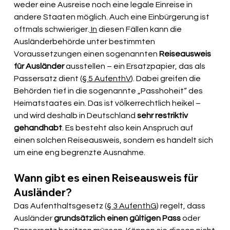
weder eine Ausreise noch eine legale Einreise in 
andere Staaten möglich. Auch eine Einbürgerung ist 
oftmals schwieriger.
 In
 diesen Fällen kann die 
Ausländerbehörde unter bestimmten 
Voraussetzungen einen sogenannten 
Reiseausweis 
für Ausländer
 ausstellen – ein Ersatzpapier, das als 
Passersatz dient (
§ 5 AufenthV
). Dabei greifen die 
Behörden tief in die sogenannte „Passhoheit“ des 
Heimatstaates ein. Das ist völkerrechtlich heikel – 
und wird deshalb in Deutschland
 sehr restriktiv 
gehandhabt
. Es besteht also kein Anspruch auf 
einen solchen Reiseausweis, sondern es handelt sich 
um eine eng begrenzte Ausnahme.
Wann gibt es einen Reiseausweis für 
Ausländer?
Das Aufenthaltsgesetz (
§ 3 AufenthG
) regelt, dass 
Ausländer 
grundsätzlich einen gültigen Pass
 oder 