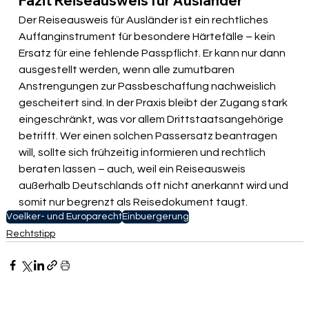
Fazit Reiseausweis für Ausländer
Der Reiseausweis für Ausländer ist ein rechtliches 
Auffanginstrument für besondere Härtefälle – kein 
Ersatz für eine fehlende Passpflicht. Er kann nur dann 
ausgestellt werden, wenn alle zumutbaren 
Anstrengungen zur Passbeschaffung nachweislich 
gescheitert sind. In der Praxis bleibt der Zugang stark 
eingeschränkt, was vor allem Drittstaatsangehörige 
betrifft. Wer einen solchen Passersatz beantragen 
will, sollte sich frühzeitig informieren und rechtlich 
beraten lassen – auch, weil ein Reiseausweis 
außerhalb Deutschlands oft nicht anerkannt wird und 
somit nur begrenzt als Reisedokument taugt.
Voelker- und Europarecht
Einbuergerung
Rechtstipp