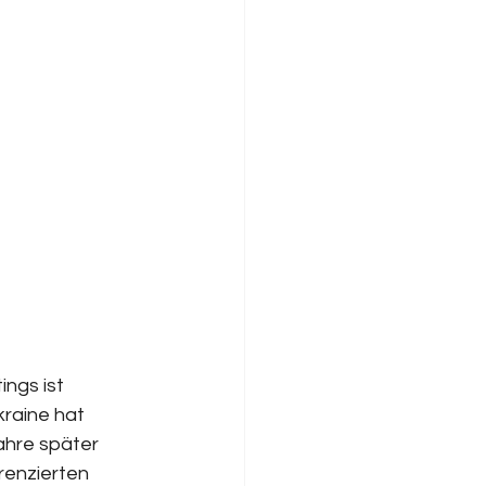
ngs ist 
raine hat 
ahre später 
renzierten 