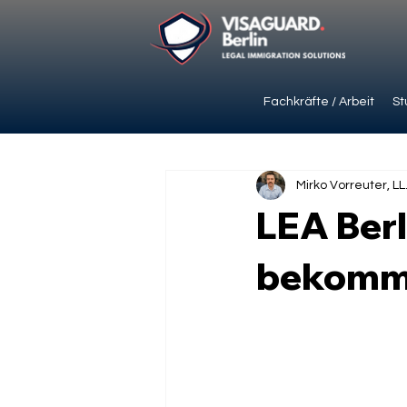
Fachkräfte / Arbeit
St
Mirko Vorreuter, LL
LEA Berl
bekomm