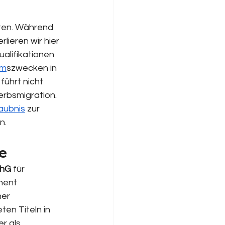
ten. Während 
ieren wir hier 
ualifikationen 
um
szwecken in 
ührt nicht 
rbsmigration. 
aubnis
 zur 
n.
de
thG
 für 
nent 
er 
en Titeln in 
r als 