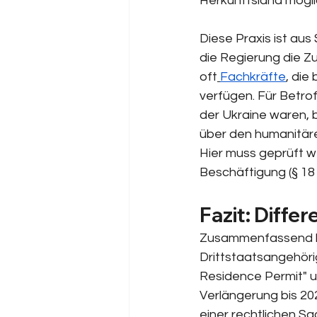
Herkunftsland möglic
Diese Praxis ist au
die Regierung die Z
oft
Fachkräfte
, die
verfügen. Für Betrof
der Ukraine waren, 
über den humanitäre
Hier muss geprüft w
Beschäftigung (§ 1
Fazit: Diffe
Zusammenfassend läs
Drittstaatsangehöri
Residence Permit" un
Verlängerung bis 202
einer rechtlichen S