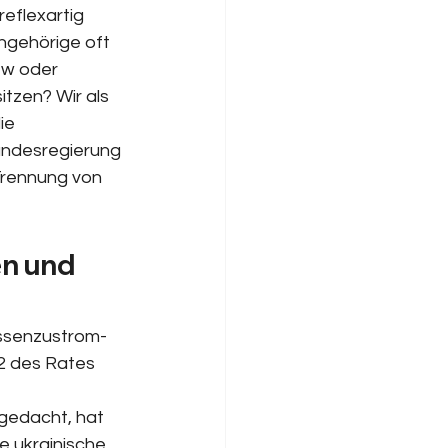
 reflexartig 
ngehörige oft 
ew oder 
itzen? Wir als 
ie 
Bundesregierung 
Trennung von 
n und 
assenzustrom-
2 des Rates 
 gedacht, hat 
e ukrainische 