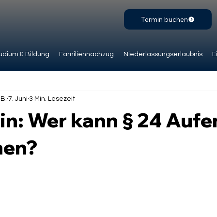
Termin buchen
udium & Bildung
Familiennachzug
Niederlassungserlaubnis
E
.B.
7. Juni
3 Min. Lesezeit
in: Wer kann § 24 Auf
en?