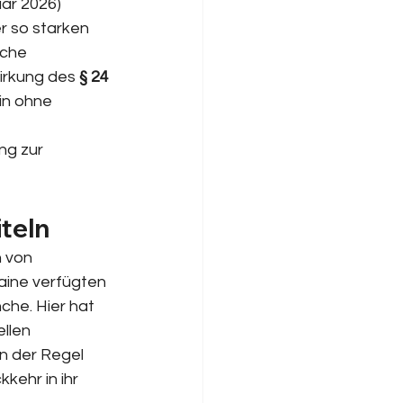
uar 2026) 
r so starken 
che 
irkung des 
§ 24 
in ohne 
g zur 
iteln
 von 
raine verfügten 
che. Hier hat 
llen 
 der Regel 
kehr in ihr 