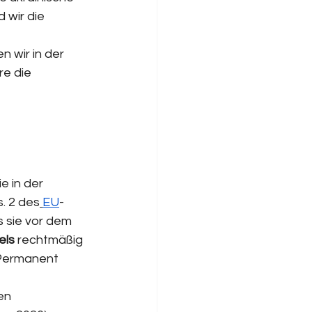
 wir die 
 wir in der 
e die 
e in der 
. 2 des
EU
-
 sie vor dem 
els
 rechtmäßig 
„Permanent 
en 