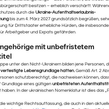
sbürgerschaft besitzen – erheblich verschärft. Während
hutzes durch die 
Ukraine-Aufenthaltserlaubnis-
nung
 bis zum 4. März 2027 grundsätzlich begrüßen, sehen
ng für Drittstaater erhebliche Hürden, die insbesonder
für Arbeitgeber und Expats gefährden.
angehörige mit unbefristetem 
itel
ruppe unter den Nicht-Ukrainern bilden jene Personen, di
e verfestigte Lebensgrundlage hatten.
 Gemäß Art. 2 Abs
rsonen schutzberechtigt, die nachweisen können, dass
 Grundlage eines gültigen 
unbefristeten Aufenthaltstit
t haben. In der ukrainischen Nomenklatur ist dies das 
die wichtige Rechtsauffassung, die auch in den aktuell