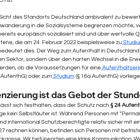
h ist.
s Sicht des Standorts Deutschland ambivalent zu bewer
uwanderung in die Sozialsysteme begrenzen möchte, verl
 bereits europäisch sozialisiert sind und über wertvolle Q
fene, die am 24. Februar 2022 beispielsweise zu
Studi
bedeutet dies: Der Weg zum Aufenthalt in Deutschland f
n Sektor, sondern über den harten Wechsel in die Erwe
erden, ob die Voraussetzungen für eine
Aufenthaltserl
8 AufenthG) oder zum
Studium
 (§ 16a AufenthG) vorliege
renzierung ist das Gebot der Stun
st sich festhalten, dass der Schutz nach 
§ 24 Aufen
ge kein Selbstläufer ist. Während Personen mit "Perma
d international Schutzberechtigte relativ sicher mit ein
7 rechnen können, befinden sich Personen mit befristet
ackgasse. Wir befürworten eine klare Kommunikation: We