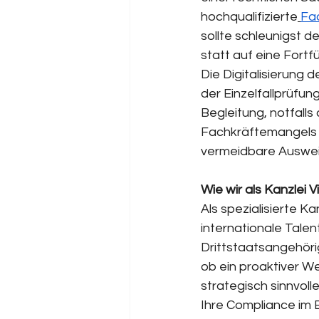
hochqualifizierte
Fa
sollte schleunigst d
statt auf eine Fort
Die Digitalisierung 
der Einzelfallprüfung
Begleitung, notfalls
Fachkräftemangels k
vermeidbare Ausweis
Wie wir als Kanzlei 
Als spezialisierte K
internationale Talent
Drittstaatsangehöri
ob ein proaktiver We
strategisch sinnvol
Ihre Compliance im 