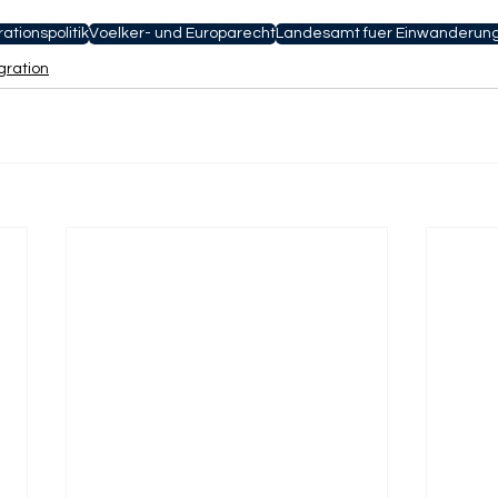
ationspolitik
Voelker- und Europarecht
Landesamt fuer Einwanderun
gration