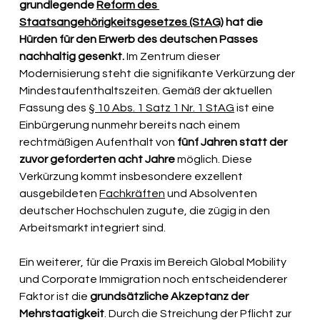
grundlegende 
Reform des 
Staatsangehörigkeitsgesetzes (StAG)
 hat die 
Hürden für den Erwerb des deutschen Passes 
nachhaltig gesenkt.
 Im Zentrum dieser 
Modernisierung steht die signifikante Verkürzung der 
Mindestaufenthaltszeiten. Gemäß der aktuellen 
Fassung des 
§ 10 Abs. 1 Satz 1 Nr. 1 StAG
 ist eine 
Einbürgerung nunmehr bereits nach einem 
rechtmäßigen Aufenthalt von 
fünf Jahren statt der 
zuvor geforderten acht Jahre
 möglich. Diese 
Verkürzung kommt insbesondere exzellent 
ausgebildeten 
Fachkräften
 und Absolventen 
deutscher Hochschulen zugute, die zügig in den 
Arbeitsmarkt integriert sind.
Ein weiterer, für die Praxis im Bereich Global Mobility 
und Corporate Immigration noch entscheidenderer 
Faktor ist die 
grundsätzliche Akzeptanz der 
Mehrstaatigkeit
. Durch die Streichung der Pflicht zur 