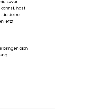
ie zuvor. 
kannst, hast 
n du deine 
n jetzt 
 bringen dich 
ung – 