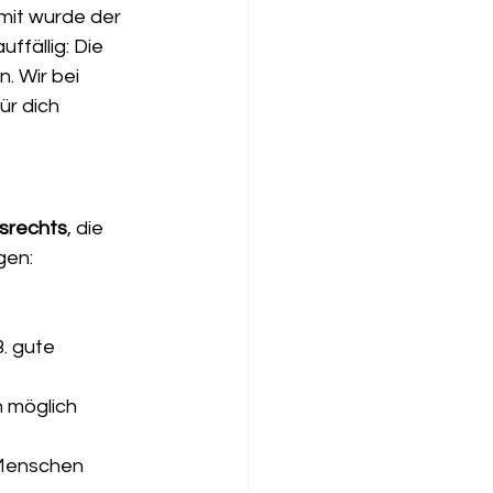
mit wurde der 
fällig: Die 
. Wir bei 
ür dich 
srechts
, die 
gen:
. gute 
n möglich
Menschen 