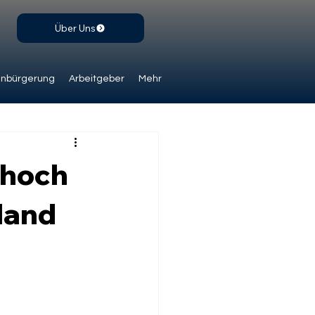
Über Uns
inbürgerung
Arbeitgeber
Mehr
dhoch
land