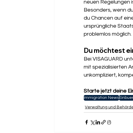
neuen Regelungen is
Besonders, wenn du 
du Chancen auf eine
ursprüngliche Staats
problemlos möglich.
Du möchtest ei
Bei VISAGUARD unter
mit spezialisierten 
unkompliziert, komp
Starte jetzt deine 
Immigration News
Einbue
Verwaltung und Behörd