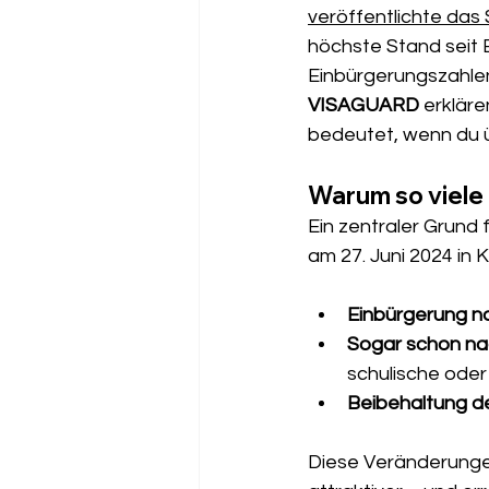
veröffentlichte das 
höchste Stand seit B
Einbürgerungszahlen 
VISAGUARD
 erklär
bedeutet, wenn du 
Warum so viele
Ein zentraler Grund f
am 27. Juni 2024 in 
Einbürgerung na
Sogar schon na
schulische oder
Beibehaltung de
Diese Veränderunge