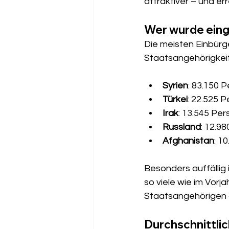
attraktiver – und err
Wer wurde ein
Die meisten Einbürg
Staatsangehörigkeit
Syrien
: 83.150 
Türkei
: 22.525 P
Irak
: 13.545 Per
Russland
: 12.9
Afghanistan
: 1
Besonders auffällig i
so viele wie im Vorj
Staatsangehörigen 
Durchschnittli