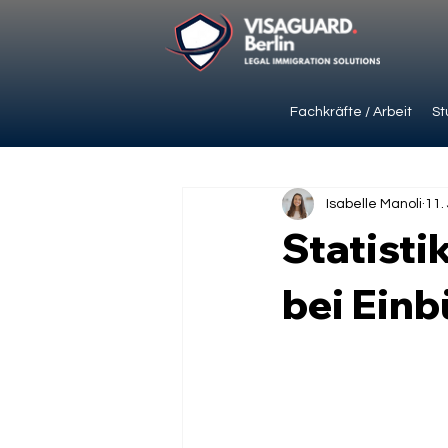
Fachkräfte / Arbeit
St
Isabelle Manoli
11.
Statisti
bei Ein