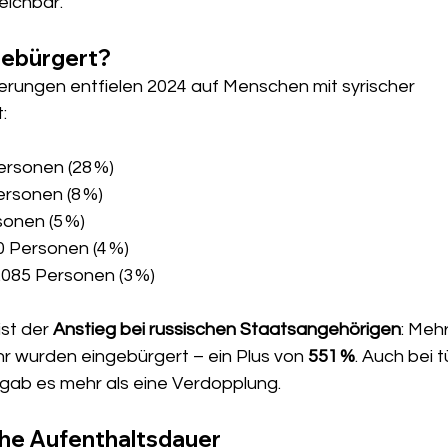
eichbar.
gebürgert?
erungen entfielen 2024 auf Menschen mit syrischer 
:
Personen (28 %)
ersonen (8 %)
sonen (5 %)
80 Personen (4 %)
0.085 Personen (3 %)
st der 
Anstieg bei russischen Staatsangehörigen
: Meh
ahr wurden eingebürgert – ein Plus von 
551 %
. Auch bei 
gab es mehr als eine Verdopplung.
che Aufenthaltsdauer