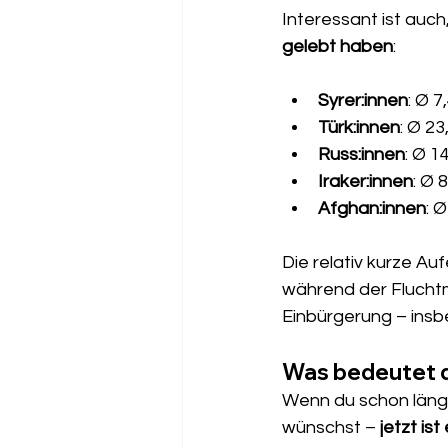
Interessant ist auch,
gelebt haben
:
Syrer:innen
: Ø 7
Türk:innen
: Ø 23
Russ:innen
: Ø 1
Iraker:innen
: Ø 
Afghan:innen
: 
Die relativ kurze Au
während der Fluchtm
Einbürgerung – ins
Was bedeutet d
Wenn du schon länger
wünschst – 
jetzt is