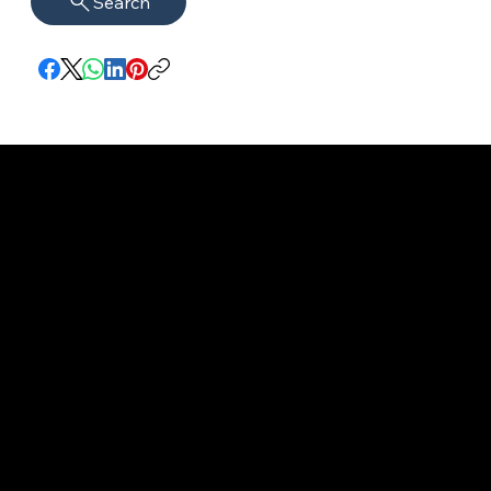
Search
Impressum
VISAGUARD.
www.visaguar
Datenschutz
Berlin
d.berlin
Mühlenstr. 8a
welcome@vis
©2022 - 2026
14167 Berlin​
aguard.berlin
VISAGUARD.Berli
n