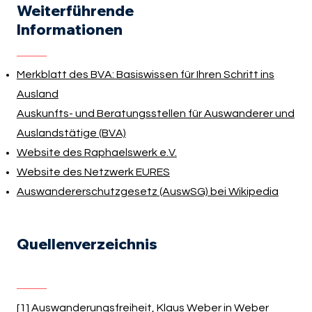
Weiterführende
Informationen
Merkblatt des BVA: Basiswissen für Ihren Schritt ins
Ausland
Aus­kunfts- und Be­ra­tungs­stel­len für Aus­wan­de­rer und
Aus­land­stä­ti­ge (BVA)
Website des Raphaelswerk e.V.
Website des Netzwerk EURES
Auswandererschutzgesetz (AuswSG) bei Wikipedia
Quellenverzeichnis
[1] Auswanderungsfreiheit, Klaus Weber in Weber