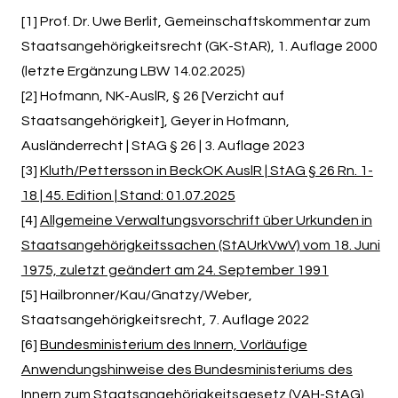
[1] Prof. Dr. Uwe Berlit, Gemeinschaftskommentar zum
Staatsangehörigkeitsrecht (GK-StAR), 1. Auflage 2000
(letzte Ergänzung LBW 14.02.2025)
[2] Hofmann, NK-AuslR, § 26 [Verzicht auf
Staatsangehörigkeit], Geyer in Hofmann,
Ausländerrecht | StAG § 26 | 3. Auflage 2023
[3]
Kluth/Pettersson in BeckOK AuslR | StAG § 26 Rn. 1-
18 | 45. Edition | Stand: 01.07.2025
[4]
Allgemeine Verwaltungsvorschrift über Urkunden in
Staatsangehörigkeitssachen (StAUrkVwV) vom 18. Juni
1975, zuletzt geändert am 24. September 1991
[5] Hailbronner/Kau/Gnatzy/Weber,
Staatsangehörigkeitsrecht, 7. Auflage 2022
[6]
Bundesministerium des Innern, Vorläufige
Anwendungshinweise des Bundesministeriums des
Innern zum Staatsangehörigkeitsgesetz (VAH-StAG),