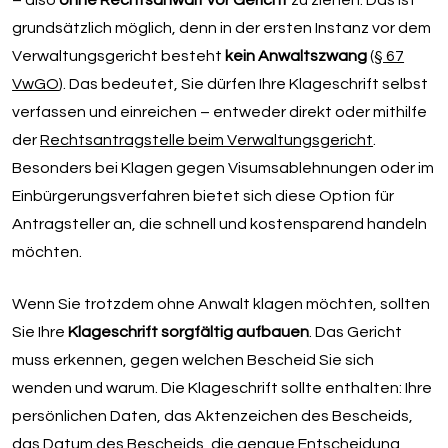
– also
ohne Rechtsanwalt vor Gericht
zu ziehen. Das ist
grundsätzlich möglich, denn in der ersten Instanz vor dem
Verwaltungsgericht besteht
kein Anwaltszwang
(
§ 67
VwGO
). Das bedeutet, Sie dürfen Ihre Klageschrift selbst
verfassen und einreichen – entweder direkt oder mithilfe
der
Rechtsantragstelle beim Verwaltungsgericht
.
Besonders bei Klagen gegen Visumsablehnungen oder im
Einbürgerungsverfahren bietet sich diese Option für
Antragsteller an, die schnell und kostensparend handeln
möchten.
Wenn Sie trotzdem ohne Anwalt klagen möchten, sollten
Sie Ihre
Klageschrift sorgfältig aufbauen
. Das Gericht
muss erkennen, gegen welchen Bescheid Sie sich
wenden und warum. Die Klageschrift sollte enthalten: Ihre
persönlichen Daten, das Aktenzeichen des Bescheids,
das Datum des Bescheids, die genaue Entscheidung,