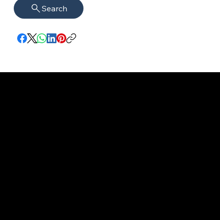
Search
Impressum
VISAGUARD.
www.visaguar
Datenschutz
Berlin
d.berlin
Mühlenstr. 8a
welcome@vis
©2022 - 2026
14167 Berlin​
aguard.berlin
VISAGUARD.Berli
n