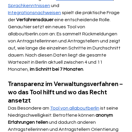
Sprachkenntnissen
 und 
Integrationsnachweisen
 spielt die praktische Frage 
der 
Verfahrensdauer
 eine entscheidende Rolle. 
Genau hier setzt ein neues Tool von 
allaboutberlin.com
 an: Es sammelt Rückmeldungen 
von Antragstellerinnen und Antragstellern und zeigt 
auf, wie lange die einzelnen Schritte im Durchschnitt 
dauern. Nach diesen Daten liegt die gesamte 
Wartezeit in Berlin aktuell zwischen 4 und 11 
Monaten, 
im Schnitt bei 7 Monaten
. 
Transparenz im Verwaltungsverfahren – 
wo das Tool hilft und wo das Recht 
ansetzt
Das Besondere am 
Tool von allaboutberlin
 ist seine 
Niedrigschwelligkeit: Betroffene können 
anonym 
Erfahrungen teilen
 und dadurch anderen 
Antragstellerinnen und Antragstellern Orientierung 