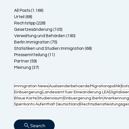
All Posts
(1.166)
1.166 Beiträge
Urteil
(68)
68 Beiträge
Rechtstipp
(228)
228 Beiträge
Gesetzesänderung
(105)
105 Beiträge
Verwaltung und Behörden
(190)
190 Beiträge
Berlin Immigration
(75)
75 Beiträge
Statistiken und Studien Immigration
(68)
68 Beiträge
Pressemitteilung
(11)
11 Beiträge
Partner
(59)
59 Beiträge
Meinung
(37)
37 Beiträge
Immigration News
Auslaenderbehoerde
Migrationspolitik
Bot
Einbuergerung
Landesamt fuer Einwanderung LEA
Digitalisi
Blaue Karte
Studienvisum
Einbuergerung Berlin
Anerkennung
Sperrkonto Aufenthalt Deutschland
Rechtsdienstleistungsge
Search