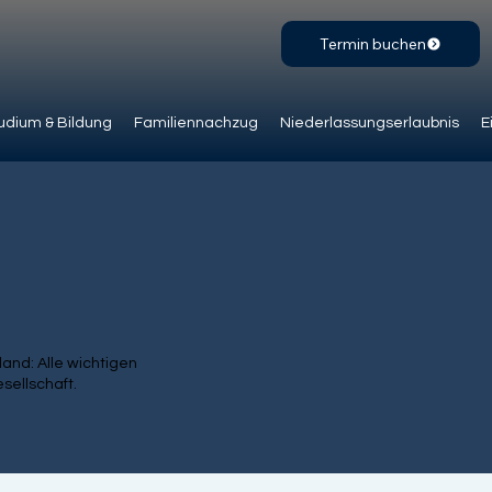
Termin buchen
udium & Bildung
Familiennachzug
Niederlassungserlaubnis
E
nd: Alle wichtigen
sellschaft.