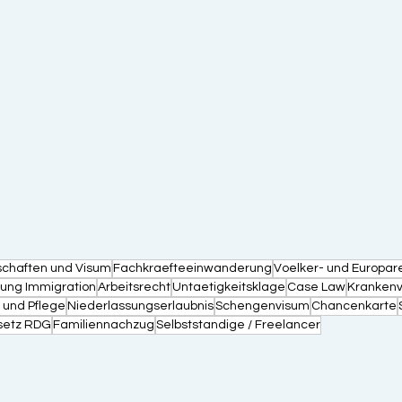
schaften und Visum
Fachkraefteeinwanderung
Voelker- und Europar
erung Immigration
Arbeitsrecht
Untaetigkeitsklage
Case Law
Krankenv
 und Pflege
Niederlassungserlaubnis
Schengenvisum
Chancenkarte
setz RDG
Familiennachzug
Selbststandige / Freelancer