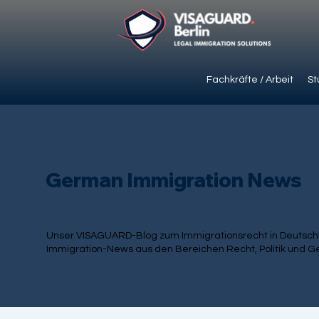
Fachkräfte / Arbeit
St
German Immigration News
Unser VISAGUARD-Blog zum Immigrationsrecht in Deutschla
Immigration-News aus den Bereichen Recht, Politik und Ge