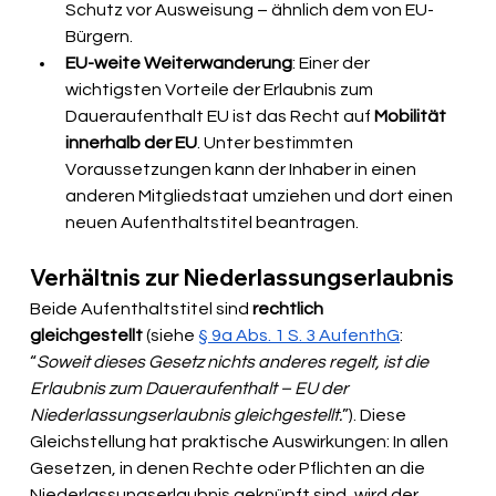
Schutz vor Ausweisung – ähnlich dem von EU-
Bürgern.
EU-weite Weiterwanderung
: Einer der 
wichtigsten Vorteile der Erlaubnis zum 
Daueraufenthalt EU ist das Recht auf 
Mobilität 
innerhalb der EU
. Unter bestimmten 
Voraussetzungen kann der Inhaber in einen 
anderen Mitgliedstaat umziehen und dort einen 
neuen Aufenthaltstitel beantragen.
Verhältnis zur Niederlassungserlaubnis
Beide Aufenthaltstitel sind 
rechtlich 
gleichgestellt
 (siehe 
§ 9a Abs. 1 S. 3 AufenthG
: 
“
Soweit dieses Gesetz nichts anderes regelt, ist die 
Erlaubnis zum Daueraufenthalt – EU der 
Niederlassungserlaubnis gleichgestellt.
”). Diese 
Gleichstellung hat praktische Auswirkungen: In allen 
Gesetzen, in denen Rechte oder Pflichten an die 
Niederlassungserlaubnis geknüpft sind, wird der 