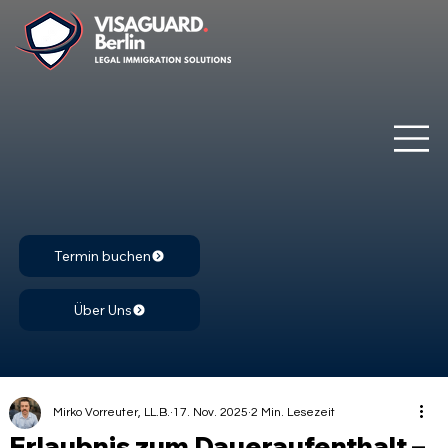
Termin buchen
Über Uns
Mirko Vorreuter, LL.B.
17. Nov. 2025
2 Min. Lesezeit
Erlaubnis zum Daueraufenthalt –