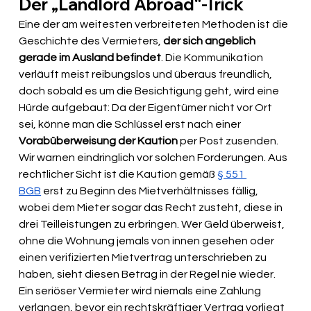
Der „Landlord Abroad“-Trick
Eine der am weitesten verbreiteten Methoden ist die 
Geschichte des Vermieters, 
der sich angeblich 
gerade im Ausland befindet
. Die Kommunikation 
verläuft meist reibungslos und überaus freundlich, 
doch sobald es um die Besichtigung geht, wird eine 
Hürde aufgebaut: Da der Eigentümer nicht vor Ort 
sei, könne man die Schlüssel erst nach einer 
Vorabüberweisung der Kaution
 per Post zusenden. 
Wir warnen eindringlich vor solchen Forderungen. Aus 
rechtlicher Sicht ist die Kaution gemäß 
§ 551 
BGB
 erst zu Beginn des Mietverhältnisses fällig, 
wobei dem Mieter sogar das Recht zusteht, diese in 
drei Teilleistungen zu erbringen. Wer Geld überweist, 
ohne die Wohnung jemals von innen gesehen oder 
einen verifizierten Mietvertrag unterschrieben zu 
haben, sieht diesen Betrag in der Regel nie wieder. 
Ein seriöser Vermieter wird niemals eine Zahlung 
verlangen, bevor ein rechtskräftiger Vertrag vorliegt 