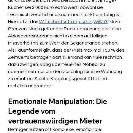
durchzusetzen. Oft wird behauptet, die „Vintage-
Küche“ sei 3.000 Euro extra wert, obwohl sie 
technisch veraltet und kaum noch funktionsfähig ist. 
Hier setzt das 
Wirtschaftsstrafgesetz (WiStG)
 klare 
Grenzen. Nach geltender Rechtsprechung darf eine 
Ablösevereinbarung nicht in einem auffälligen 
Missverhältnis zum Wert der Gegenstände stehen. 
Als Faustformel gilt, dass der Preis maximal 150 % des 
Zeitwerts betragen darf. Niemand kann Sie rechtlich 
dazu zwingen, völlig überteuertes Mobiliar zu 
übernehmen, nur um den Zuschlag für eine Wohnung 
zu erhalten. Solche Kopplungsgeschäfte sind 
rechtlich angreifbar.
Emotionale Manipulation: Die 
Legende vom 
vertrauenswürdigen Mieter
Betrüger nutzen oft komplexe, emotionale 