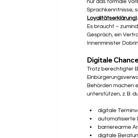
nur das formale Vorl
Sprachkenntnisse, s
Loyalitätserklärung
)
Es braucht – zumind
Gespräch, ein Vertr
Innenminister Dobrin
Digitale Chanc
Trotz berechtigter 
Einbürgerungsverwal
Behörden machen eff
unterstützen, z. B. d
digitale Terminv
automatisierte
barrierearme An
digitale Beratu