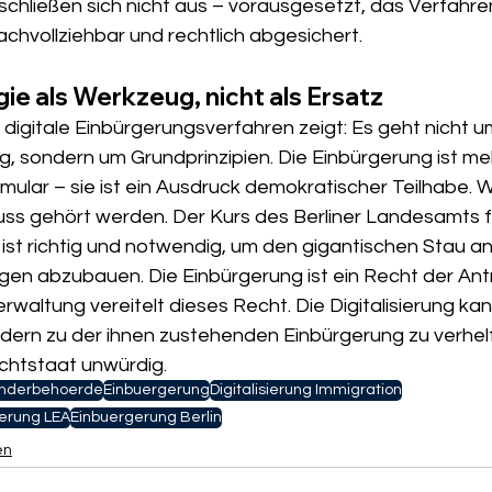
schließen sich nicht aus – vorausgesetzt, das Verfahren 
 nachvollziehbar und rechtlich abgesichert.
gie als Werkzeug, nicht als Ersatz
digitale Einbürgerungsverfahren zeigt: Es geht nicht u
 sondern um Grundprinzipien. Die Einbürgerung ist mehr
ular – sie ist ein Ausdruck demokratischer Teilhabe. W
uss gehört werden. Der Kurs des Berliner Landesamts f
ist richtig und notwendig, um den gigantischen Stau an
en abzubauen. Die Einbürgerung ist ein Recht der Antr
erwaltung vereitelt dieses Recht. Die Digitalisierung kan
dern zu der ihnen zustehenden Einbürgerung zu verhelfe
chtstaat unwürdig.
nderbehoerde
Einbuergerung
Digitalisierung Immigration
erung LEA
Einbuergerung Berlin
en