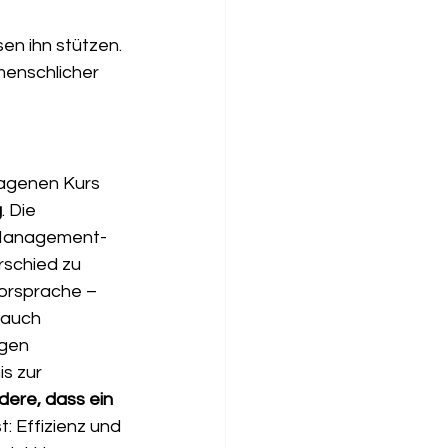
n ihn stützen. 
menschlicher 
agenen Kurs 
g
. Die 
 „Management-
schied zu 
Vorsprache – 
 auch 
gen 
s zur 
dere, dass ein 
: Effizienz und 