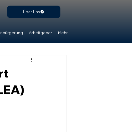
Über Uns
inbürgerung
Arbeitgeber
Mehr
rt
LEA)