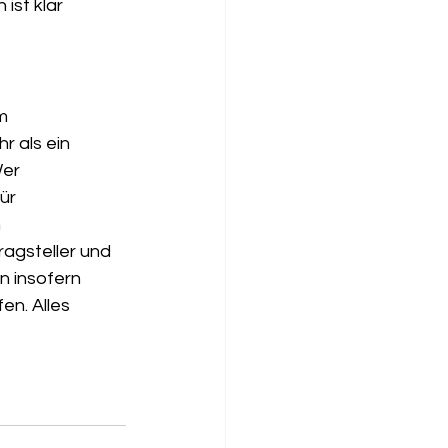
ist klar 
m 
 als ein 
er 
ür 
 
agsteller und 
n insofern 
n. Alles 