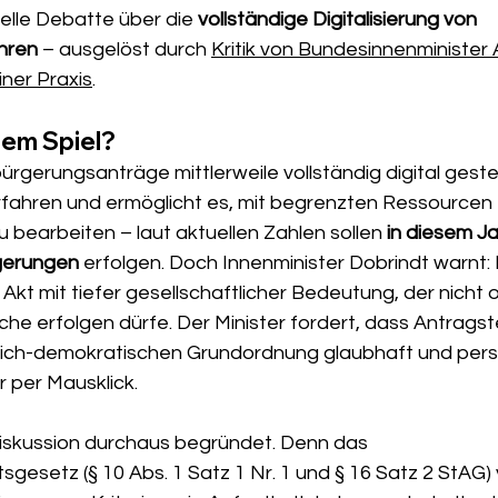
uelle Debatte über die 
vollständige Digitalisierung von 
hren
 – ausgelöst durch 
Kritik von Bundesinnenminister 
iner Praxis
.
dem Spiel?
bürgerungsanträge mittlerweile vollständig digital geste
rfahren und ermöglicht es, mit begrenzten Ressourcen 
 bearbeiten – laut aktuellen Zahlen sollen 
in diesem Jah
rgerungen
 erfolgen. Doch Innenminister Dobrindt warnt: 
 Akt mit tiefer gesellschaftlicher Bedeutung, der nicht 
he erfolgen dürfe. Der Minister fordert, dass Antragstel
eitlich-demokratischen Grundordnung glaubhaft und pers
 per Mausklick.
 Diskussion durchaus begründet. Denn das 
gesetz (§ 10 Abs. 1 Satz 1 Nr. 1 und § 16 Satz 2 StAG) 