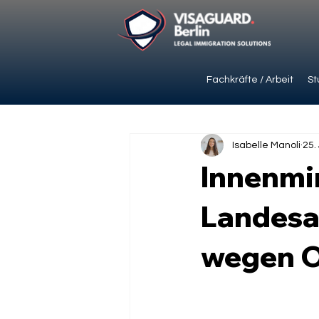
Fachkräfte / Arbeit
St
Isabelle Manoli
25.
Innenmin
Landesa
wegen O