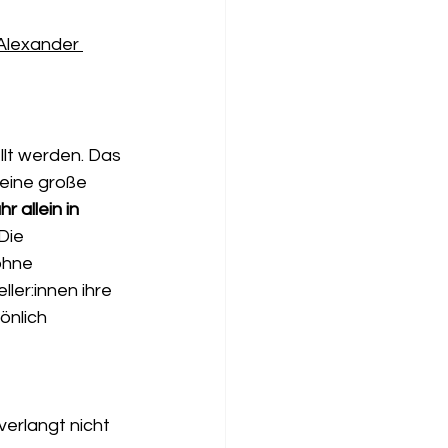
Alexander 
llt werden. Das 
eine große 
r allein in 
Die 
ohne 
ler:innen ihre 
önlich 
verlangt nicht 