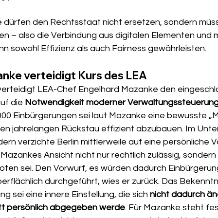
dürfen den Rechtsstaat nicht ersetzen, sondern müsse
ren – also die Verbindung aus digitalen Elementen und 
n sowohl Effizienz als auch Fairness gewährleisten.
nke verteidigt Kurs des LEA
rteidigt LEA-Chef Engelhard Mazanke den eingeschl
uf die 
Notwendigkeit moderner Verwaltungssteuerun
.000 Einbürgerungen sei laut Mazanke eine bewusste
en jahrelangen Rückstau effizient abzubauen. Im Unter
rn verzichte Berlin mittlerweile auf eine persönliche 
h Mazankes Ansicht nicht nur rechtlich zulässig, sondern
oten sei. Den Vorwurf, es würden dadurch Einbürgerun
erflächlich durchgeführt, wies er zurück. Das Bekenntni
 sei eine innere Einstellung, die sich 
nicht dadurch än
att persönlich abgegeben werde
. Für Mazanke steht fest