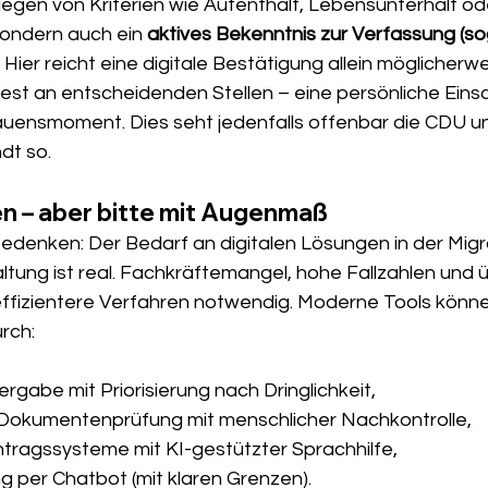
iegen von Kriterien wie Aufenthalt, Lebensunterhalt od
ondern auch ein 
aktives Bekenntnis zur Verfassung (s
. Hier reicht eine digitale Bestätigung allein möglicherwe
est an entscheidenden Stellen – eine persönliche Einsc
auensmoment. Dies seht jedenfalls offenbar die CDU u
dt so.
en – aber bitte mit Augenmaß
Bedenken: Der Bedarf an digitalen Lösungen in der Migr
tung ist real. Fachkräftemangel, hohe Fallzahlen und ü
izientere Verfahren notwendig. Moderne Tools können 
urch:
ergabe mit Priorisierung nach Dringlichkeit,
 Dokumentenprüfung mit menschlicher Nachkontrolle,
tragssysteme mit KI-gestützter Sprachhilfe,
ng per Chatbot (mit klaren Grenzen).