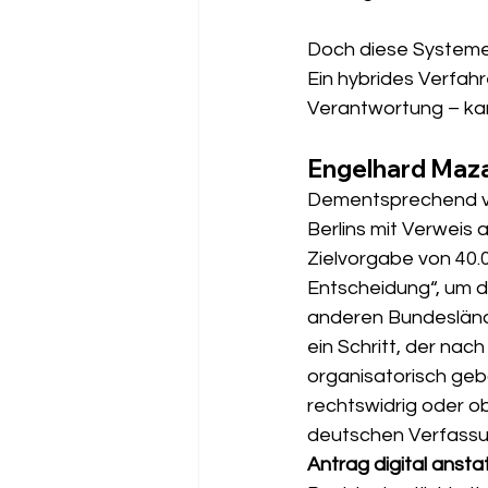
Doch diese Systeme 
Ein hybrides Verfah
Verantwortung – kan
Engelhard Maza
Dementsprechend ve
Berlins mit Verweis a
Zielvorgabe von 40
Entscheidung“, um d
anderen Bundeslände
ein Schritt, der nac
organisatorisch geb
rechtswidrig oder ob
deutschen Verfassung
Antrag digital anst