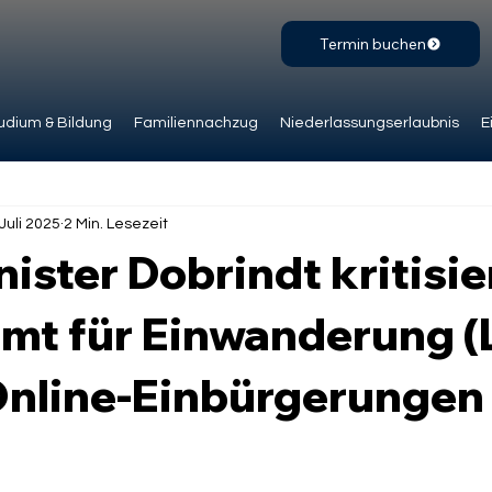
Termin buchen
udium & Bildung
Familiennachzug
Niederlassungserlaubnis
E
 Juli 2025
2 Min. Lesezeit
ister Dobrindt kritisie
mt für Einwanderung (
nline-Einbürgerungen