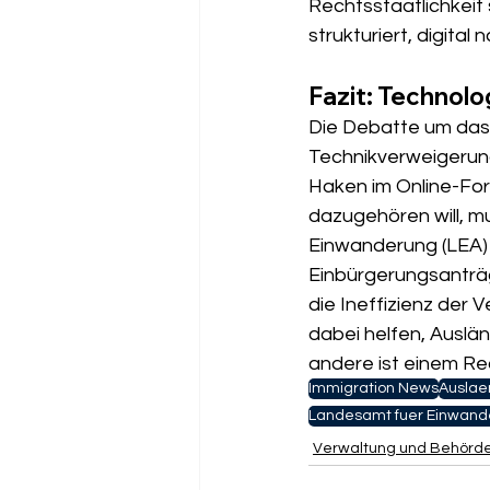
Rechtsstaatlichkeit 
strukturiert, digital
Fazit: Technolo
Die Debatte um das 
Technikverweigerung,
Haken im Online-Form
dazugehören will, m
Einwanderung (LEA) 
Einbürgerungsanträg
die Ineffizienz der V
dabei helfen, Auslän
andere ist einem Re
Immigration News
Auslae
Landesamt fuer Einwand
Verwaltung und Behörd