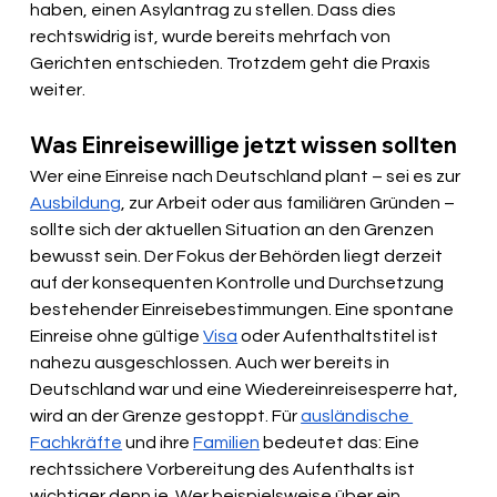
haben, einen Asylantrag zu stellen. Dass dies 
rechtswidrig ist, wurde bereits mehrfach von 
Gerichten entschieden. Trotzdem geht die Praxis 
weiter.
Was Einreisewillige jetzt wissen sollten
Wer eine Einreise nach Deutschland plant – sei es zur 
Ausbildung
, zur Arbeit oder aus familiären Gründen – 
sollte sich der aktuellen Situation an den Grenzen 
bewusst sein. Der Fokus der Behörden liegt derzeit 
auf der konsequenten Kontrolle und Durchsetzung 
bestehender Einreisebestimmungen. Eine spontane 
Einreise ohne gültige 
Visa
 oder Aufenthaltstitel ist 
nahezu ausgeschlossen. Auch wer bereits in 
Deutschland war und eine Wiedereinreisesperre hat, 
wird an der Grenze gestoppt. Für 
ausländische 
Fachkräfte
 und ihre 
Familien
 bedeutet das: Eine 
rechtssichere Vorbereitung des Aufenthalts ist 
wichtiger denn je. Wer beispielsweise über ein 