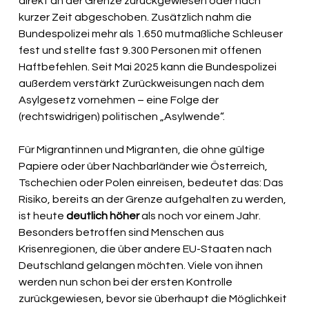
direkt an der Grenze zurückgewiesen oder nach 
kurzer Zeit abgeschoben. Zusätzlich nahm die 
Bundespolizei mehr als 1.650 mutmaßliche Schleuser 
fest und stellte fast 9.300 Personen mit offenen 
Haftbefehlen. Seit Mai 2025 kann die Bundespolizei 
außerdem verstärkt Zurückweisungen nach dem 
Asylgesetz vornehmen – eine Folge der 
(rechtswidrigen) politischen „Asylwende“.
Für Migrantinnen und Migranten, die ohne gültige 
Papiere oder über Nachbarländer wie Österreich, 
Tschechien oder Polen einreisen, bedeutet das: Das 
Risiko, bereits an der Grenze aufgehalten zu werden, 
ist heute 
deutlich höher
 als noch vor einem Jahr. 
Besonders betroffen sind Menschen aus 
Krisenregionen, die über andere EU-Staaten nach 
Deutschland gelangen möchten. Viele von ihnen 
werden nun schon bei der ersten Kontrolle 
zurückgewiesen, bevor sie überhaupt die Möglichkeit 