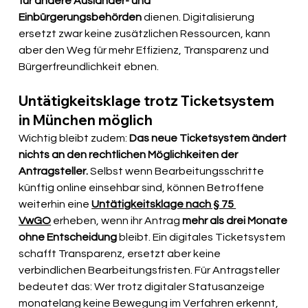
für andere Ausländer- und 
Einbürgerungsbehörden
 dienen. Digitalisierung 
ersetzt zwar keine zusätzlichen Ressourcen, kann 
aber den Weg für mehr Effizienz, Transparenz und 
Bürgerfreundlichkeit ebnen.
Untätigkeitsklage trotz Ticketsystem 
in München möglich
Wichtig bleibt zudem: 
Das neue Ticketsystem ändert 
nichts an den rechtlichen Möglichkeiten der 
Antragsteller.
 Selbst wenn Bearbeitungsschritte 
künftig online einsehbar sind, können Betroffene 
weiterhin eine 
Untätigkeitsklage nach § 75 
VwGO
 erheben, wenn ihr Antrag 
mehr als drei Monate 
ohne Entscheidung
 bleibt. Ein digitales Ticketsystem 
schafft Transparenz, ersetzt aber keine 
verbindlichen Bearbeitungsfristen. Für Antragsteller 
bedeutet das: Wer trotz digitaler Statusanzeige 
monatelang keine Bewegung im Verfahren erkennt, 