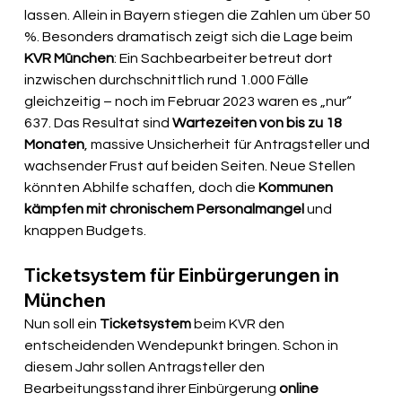
lassen. Allein in Bayern stiegen die Zahlen um über 50 
%. Besonders dramatisch zeigt sich die Lage beim 
KVR München
: Ein Sachbearbeiter betreut dort 
inzwischen durchschnittlich rund 1.000 Fälle 
gleichzeitig – noch im Februar 2023 waren es „nur“ 
637. Das Resultat sind 
Wartezeiten von bis zu 18 
Monaten
, massive Unsicherheit für Antragsteller und 
wachsender Frust auf beiden Seiten. Neue Stellen 
könnten Abhilfe schaffen, doch die 
Kommunen 
kämpfen mit chronischem Personalmangel
 und 
knappen Budgets.
Ticketsystem für Einbürgerungen in 
München
Nun soll ein 
Ticketsystem
 beim KVR den 
entscheidenden Wendepunkt bringen. Schon in 
diesem Jahr sollen Antragsteller den 
Bearbeitungsstand ihrer Einbürgerung 
online 