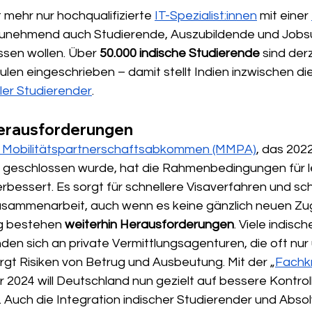
mehr nur hochqualifizierte 
IT-Spezialist:innen
 mit einer 
zunehmend auch Studierende, Auszubildende und Jobsu
sen wollen. Über 
50.000 indische Studierende
 sind der
en eingeschrieben – damit stellt Indien inzwischen die
ler Studierender
.
erausforderungen
d Mobilitätspartnerschaftsabkommen (MMPA)
, das 202
i geschlossen wurde, hat die Rahmenbedingungen für l
erbessert. Es sorgt für schnellere Visaverfahren und sc
 Zusammenarbeit, auch wenn es keine gänzlich neuen 
ig bestehen 
weiterhin Herausforderungen
. Viele indisch
en sich an private Vermittlungsagenturen, die oft nur
birgt Risiken von Betrug und Ausbeutung. Mit der „
Fachkr
r 2024 will Deutschland nun gezielt auf bessere Kontrol
Auch die Integration indischer Studierender und Absolv