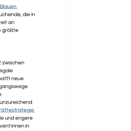
Blauen 
chende, die in 
zeit an 
 größte 
2 zwischen 
egale 
hafft neue 
Zugangswege 
e 
 unzureichend 
äftestrategie 
le und engere 
ent:innen in 