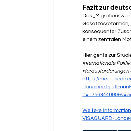
Fazit zur deuts
Das „Migrationswunder
Gesetzesreformen, g
konsequenter Zusamm
einem zentralen Mot
Hier gehts zur Studie
Internationale Polit
Herausforderungen d
https://media.lic
document-pdf-ana
e=1756944000&v=
Weitere Information
VISAGUARD-Länderg