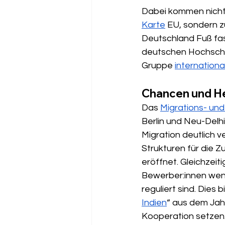
Dabei kommen nicht 
Karte
 EU, sondern 
Deutschland Fuß fas
deutschen Hochschul
Gruppe 
internationa
Chancen und H
Das 
Migrations- un
Berlin und Neu-Delh
Migration deutlich v
Strukturen für die
eröffnet. Gleichzeit
Bewerber:innen wend
reguliert sind. Dies 
Indien
“ aus dem Jah
Kooperation setzen. 