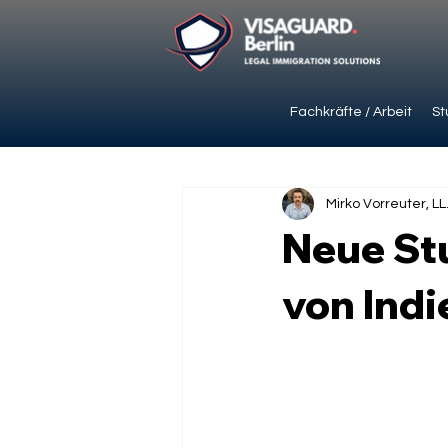
Fachkräfte / Arbeit
St
Mirko Vorreuter, LL
Neue St
von Ind