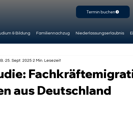
Termin buchen
udium & Bildung
Familiennachzug
Niederlassungserlaubnis
E
.B.
25. Sept. 2025
2 Min. Lesezeit
udie: Fachkräftemigrat
ien aus Deutschland