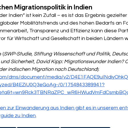
chen Migrationspolitik in Indien
 Indien“ ist kein Zufall – es ist das Ergebnis gezielter
lobaler Mobilitätstrends und des hohen Bedarfs an Fa
enarbeit, Transparenz und Effizienz kann diese Part
or für Wirtschaft und Gesellschaft in beiden Ländern 
 (
SWP-Studie, Stiftung Wissenschaft und Politik, Deutsche
ik und Sicherheit, David Kipp: Migrationswunder Indien?
er indischen Migration nach Deutschland
): 
dn.com/dms/document/media/v2/D4E1FAQE9uINdiyOhkQ
lyzed/B4EZiU0Q3eGoAg-/0/1754843389941?
beta&t=wn9Rck3TBNRaZPC_wR6HWudVmFdCsmbBQ
en zur Einwanderung aus Indien gibt es in unserem en
uide zu Indien
.