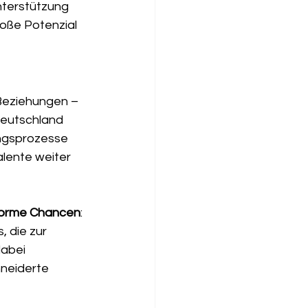
terstützung 
oße Potenzial 
 Beziehungen – 
Deutschland 
ngsprozesse 
alente weiter 
orme Chancen
: 
, die zur 
abei 
neiderte 