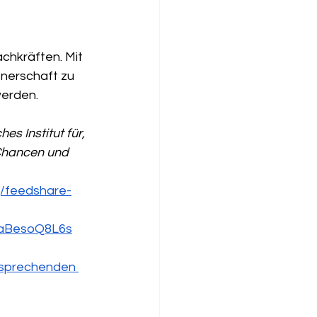
 
chkräften. Mit 
nerschaft zu 
werden.
s Institut für, 
 Chancen und 
/feedshare-
aBesoQ8L6s
tsprechenden 