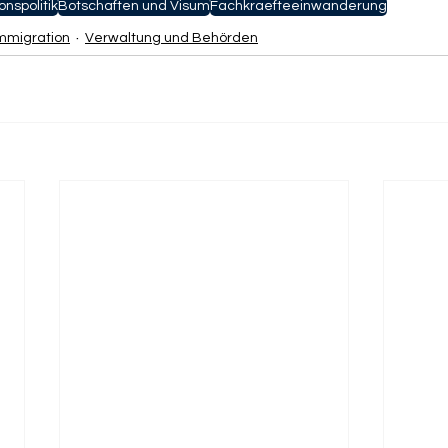
onspolitik
Botschaften und Visum
Fachkraefteeinwanderung
Immigration
Verwaltung und Behörden