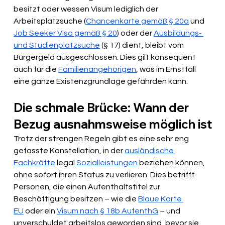
besitzt oder wessen Visum lediglich der 
Arbeitsplatzsuche (
Chancenkarte gemäß § 20a
 und 
Job Seeker Visa gemäß § 20
) oder der 
Ausbildungs- 
und Studienplatzsuche
 (§ 17) dient, bleibt vom 
Bürgergeld ausgeschlossen. Dies gilt konsequent 
auch für die 
Familienangehörigen
, was im Ernstfall 
eine ganze Existenzgrundlage gefährden kann.
Die schmale Brücke: Wann der 
Bezug ausnahmsweise möglich ist
Trotz der strengen Regeln gibt es eine sehr eng 
gefasste Konstellation, in der 
ausländische 
Fachkräfte
 legal 
Sozialleistungen
 beziehen können, 
ohne sofort ihren Status zu verlieren. Dies betrifft 
Personen, die einen Aufenthaltstitel zur 
Beschäftigung besitzen – wie die 
Blaue Karte 
EU
 oder ein 
Visum nach § 18b AufenthG
 – und 
unverschuldet arbeitslos geworden sind, bevor sie 