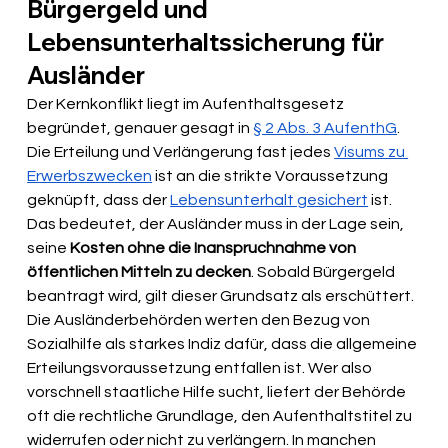
Bürgergeld und 
Lebensunterhaltssicherung für 
Ausländer
Der Kernkonflikt liegt im Aufenthaltsgesetz 
begründet, genauer gesagt in 
§ 2 Abs. 3 AufenthG
. 
Die Erteilung und Verlängerung fast jedes 
Visums zu 
Erwerbszwecken
 ist an die strikte Voraussetzung 
geknüpft, dass der 
Lebensunterhalt gesichert
 ist. 
Das bedeutet, der Ausländer muss in der Lage sein, 
seine 
Kosten ohne die Inanspruchnahme von 
öffentlichen Mitteln zu decken
. Sobald Bürgergeld 
beantragt wird, gilt dieser Grundsatz als erschüttert. 
Die Ausländerbehörden werten den Bezug von 
Sozialhilfe als starkes Indiz dafür, dass die allgemeine 
Erteilungsvoraussetzung entfallen ist. Wer also 
vorschnell staatliche Hilfe sucht, liefert der Behörde 
oft die rechtliche Grundlage, den Aufenthaltstitel zu 
widerrufen oder nicht zu verlängern. In manchen 