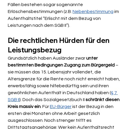
Fällen bestehen sogar sogenannte 
Erlöschensbestimmungen (z.B. 
Nebenbestimmung
 im 
Aufenthaltstitel “Erlischt mit dem Bezug von 
Leistungen nach dem SGB II”).
Die rechtlichen Hürden für den 
Leistungsbezug
Grundsätzlich haben Ausländer zwar 
unter 
bestimmten Bedingungen Zugang zum Bürgergeld
 – 
sie müssen das 15. Lebensjahr vollendet, die 
Altersgrenze für die Rente noch nicht erreicht haben, 
erwerbsfähig sowie hilfebedürftig sein und ihren 
gewöhnlichen Aufenthalt in Deutschland haben (
§ 7 
SGB II
). Doch das Sozialgesetzbuch II 
schränkt diesen 
Kreis massiv ein
. Für 
EU-Bürger
 ist der Bezug in den 
ersten drei Monaten ohne Arbeit gesetzlich 
ausgeschlossen. Noch strenger trifft es 
Drittstaatsangehörige: Wer kein Aufenthaltsrecht 