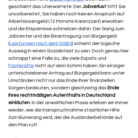
geschieht das Unerwartete: Der 
Jobverlust
 trifft Sie 
unvorbereitet, Sie haben noch keinen Anspruch auf 
Arbeitslosengeld (12 Monate Karenzzeit) erworben 
und die Ersparnisse schmelzen dahin. Der Gang zum 
Jobcenter und die Beantragung von Bürgergeld 
(
Leistungen nach dem SGB II
) scheint der logische 
Ausweg in einem Sozialstaat zu sein. Doch genau hier 
schnappt eine Falle zu, die viele Expats und 
Fachkräfte
 nicht auf dem Schirm haben. Ein einziger 
unterschriebener Antrag auf Bürgergeld kann unter 
Umständen nicht nur das Ende Ihrer finanziellen 
Sorgen bedeuten, sondern gleichzeitig das 
Ende 
Ihres rechtmäßigen Aufenthalts in Deutschland 
einläuten
. In der anwaltlichen Praxis erleben wir immer 
wieder, wie die Inanspruchnahme staatlicher Hilfe 
zum Bumerang wird, der die Ausländerbehörde auf 
den Plan ruft.