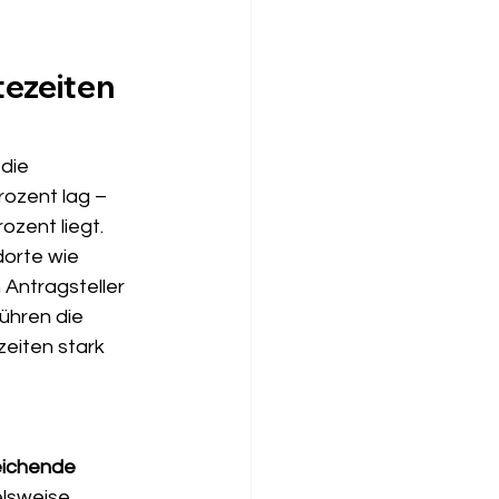
ezeiten 
die 
ozent lag – 
ozent liegt. 
dorte wie 
Antragsteller 
hren die 
eiten stark 
eichende 
elsweise 