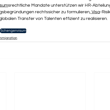
isum
srechtliche Mandate unterstützen wir HR-Abteilun
gsbegründungen rechtssicher zu formulieren,
 Visa
-Risi
lobalen Transfer von Talenten effizient zu realisieren.
t
Schengenvisum
Immigration