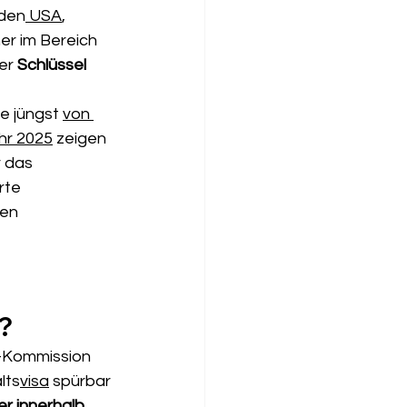
 den
 USA
, 
er im Bereich 
er 
Schlüssel 
e jüngst 
von 
hr 2025
 zeigen 
 das 
rte 
en 
?
-Kommission 
lts
visa
 spürbar 
er innerhalb 