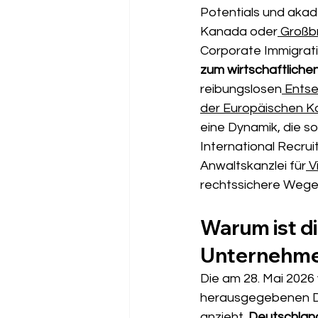
Potentials und akad
Kanada oder
 Großb
Corporate Immigrati
zum wirtschaftlichen 
reibungslosen
 Ents
der Europäischen Kom
eine Dynamik, die s
International Recruiti
Anwaltskanzlei für
 
rechtssichere Wege
Warum ist di
Unternehme
Die am 28. Mai 2026 
herausgegebenen Da
anzieht. 
Deutschland 