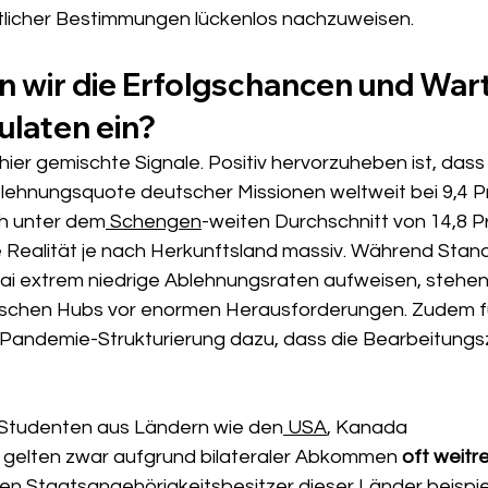
tlicher Bestimmungen lückenlos nachzuweisen.
n wir die Erfolgschancen und Wart
ulaten ein?
 hier gemischte Signale. Positiv hervorzuheben ist, dass 
blehnungsquote deutscher Missionen weltweit bei 9,4 Pr
ch unter dem
 Schengen
-weiten Durchschnitt von 14,8 Pr
die Realität je nach Herkunftsland massiv. Während Stan
i extrem niedrige Ablehnungsraten aufweisen, stehen 
ischen Hubs vor enormen Herausforderungen. Zudem fü
andemie-Strukturierung dazu, dass die Bearbeitungsz
 Studenten aus Ländern wie den
 USA
, Kanada 
 gelten zwar aufgrund bilateraler Abkommen
 oft weitr
nen
 Staatsangehörigkeit
sbesitzer dieser Länder beispi