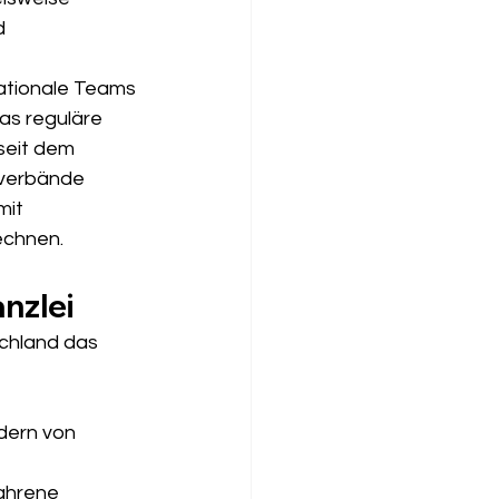
d 
ationale Teams 
as reguläre 
seit dem 
sverbände 
it 
rechnen.
nzlei
schland das 
dern von 
ahrene 