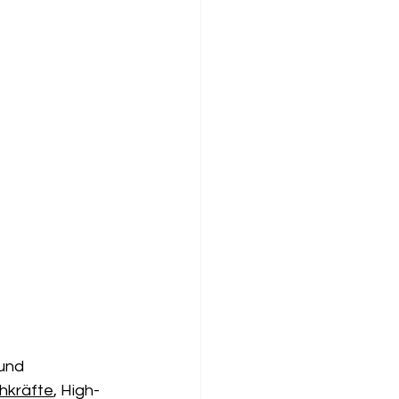
und 
hkräfte
, High-