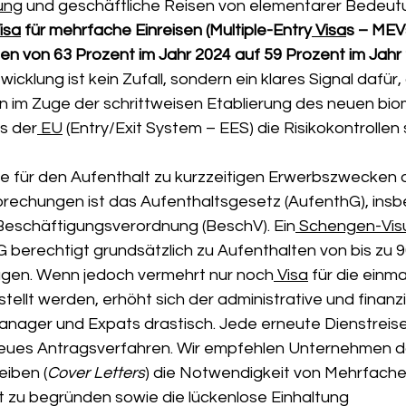
ung
 und geschäftliche Reisen von elementarer Bedeutun
Visa
 für mehrfache Einreisen (Multiple-Entry
 Visa
s – MEVs
n von 63 Prozent im Jahr 2024 auf 59 Prozent im Jahr
wicklung ist kein Zufall, sondern ein klares Signal dafür,
im Zuge der schrittweisen Etablierung des neuen biom
s der
 EU
 (Entry/Exit System – EES) die Risikokontrollen
e für den Aufenthalt zu kurzzeitigen Erwerbszwecken 
rechungen ist das Aufenthaltsgesetz (AufenthG), insb
Beschäftigungsverordnung (BeschV). Ein
 Schengen-Vi
G berechtigt grundsätzlich zu Aufenthalten von bis zu 9
agen. Wenn jedoch vermehrt nur noch
 Visa
 für die einma
stellt werden, erhöht sich der administrative und finanz
Manager und Expats drastisch. Jede erneute Dienstreise
eues Antragsverfahren. Wir empfehlen Unternehmen da
iben (
Cover Letters
) die Notwendigkeit von Mehrfache
iert zu begründen sowie die lückenlose Einhaltung 