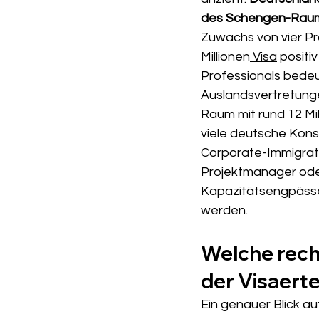
des
 Schengen
-Raum
Zuwachs von vier Pro
Millionen
 Visa
 positi
Professionals bedeu
Auslandsvertretung
Raum mit rund 12 Mi
viele deutsche Kons
Corporate-Immigrati
Projektmanager ode
Kapazitätsengpässe 
werden.
Welche rech
der Visaerte
Ein genauer Blick auf