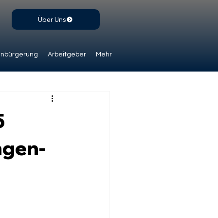
Über Uns
inbürgerung
Arbeitgeber
Mehr
5
ngen-