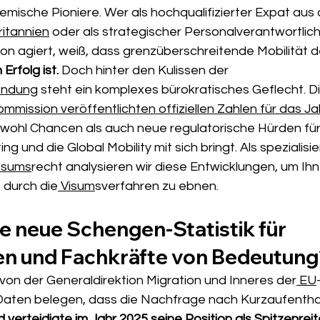
emische Pioniere. Wer als hochqualifizierter Expat aus
ritannien
 oder als strategischer Personalverantwortlich
on agiert, weiß, dass grenzüberschreitende Mobilität d
Erfolg ist.
 Doch hinter den Kulissen der 
endung
 steht ein komplexes bürokratisches Geflecht. Di
mission veröffentlichten offiziellen Zahlen für das Ja
owohl Chancen als auch neue regulatorische Hürden für
ng und die Global Mobility mit sich bringt. Als spezialisie
Visums
recht analysieren wir diese Entwicklungen, um Ihn
 durch die
 Visum
sverfahren zu ebnen.
e neue Schengen-Statistik für 
n und Fachkräfte von Bedeutung
von der Generaldirektion Migration und Inneres der
 EU
ten belegen, dass die Nachfrage nach Kurzaufentha
verteidigte im Jahr 2025 seine Position als Spitzenreit