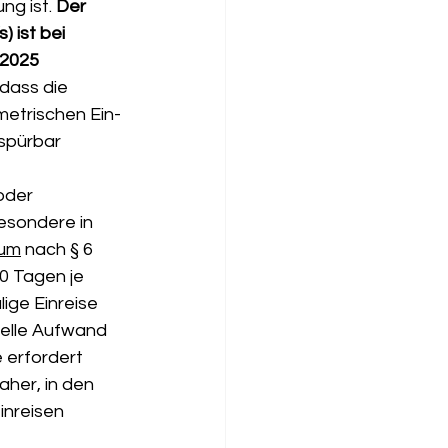
g ist. 
Der 
) ist bei 
 2025 
 dass die 
etrischen Ein- 
 spürbar 
oder 
esondere in 
sum
 nach § 6 
0 Tagen je 
lige Einreise 
ielle Aufwand 
 erfordert 
her, in den 
inreisen 