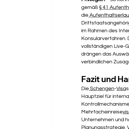
gemäß 
§ 41 Aufent
die
 Aufenthaltserla
Drittstaatsangehöri
im Rahmen des Inter
Konsularverfahren. 
vollständigen Live-G
drängen das Auswärt
verbindlichen Zusage
Fazit und H
Die
 Schengen
-
Visa
s
Hauptziel für interna
Kontrollmechanismen
Mehrfacheinreise
vi
Unternehmen und ho
Planungsstrategie. V