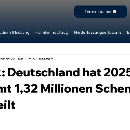
Termin buchen
udium & Bildung
Familiennachzug
Niederlassungserlaubnis
E
ariat
22. Juni
3 Min. Lesezeit
k: Deutschland hat 202
mt 1,32 Millionen Sche
ilt