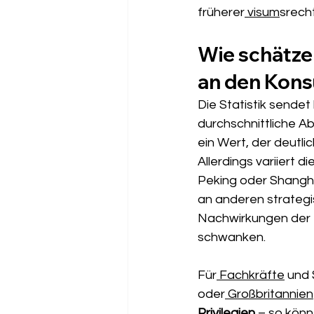
früherer
 visum
srech
Wie schätze
an den Kons
Die Statistik sendet
durchschnittliche A
ein Wert, der deutli
Allerdings variiert 
Peking oder Shangha
an anderen strateg
Nachwirkungen der P
schwanken.
Für
 Fachkräfte
 und
oder
 Großbritannien
Privilegien
 – so kön