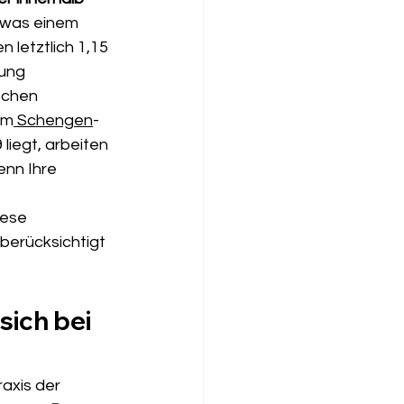
 was einem 
 letztlich 1,15 
ung 
schen 
im
 Schengen
-
iegt, arbeiten 
enn Ihre 
ese 
berücksichtigt 
ich bei 
raxis der 