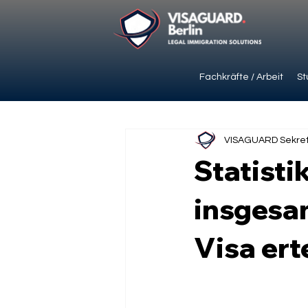
Fachkräfte / Arbeit
St
VISAGUARD Sekret
Statisti
insgesa
Visa erte