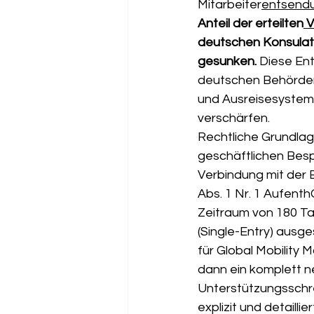
Mitarbeiter
entsend
Anteil der erteilten
 
deutschen Konsulate
gesunken.
 Diese Ent
deutschen Behörden 
und Ausreisesystem
verschärfen.
Rechtliche Grundlag
geschäftlichen Besp
Verbindung mit der 
Abs. 1 Nr. 1 Aufenth
Zeitraum von 180 T
(Single-Entry) ausge
für Global Mobility 
dann ein komplett n
Unterstützungsschre
explizit und detaill