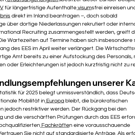
hV
 für längerfristige Aufenthalte
 visum
sfrei einreisen un
ubnis
 direkt im Inland beantragen –, doch sobald 
ge über dortige Niederlassungen rekrutiert oder intern
national Recruiting zusammengestellt werden, greift d
Die Wartezeiten auf Termine haben sich insbesondere 
ang des EES im April weiter verlängert. Die Wirtschaft
ige Amt bereits zu einer Aufstockung des Personals, m
n oder Erleichterungen ist jedoch kurzfristig nicht zu 
andlungsempfehlungen unserer Ka
tatistik für 2025 belegt unmissverständlich, dass Deut
tionale Mobilität in
 Europa
 bleibt, die bürokratischen 
 jedoch restriktiver werden. Der Rückgang bei den 
sa
 und die verschärften Prüfungen durch das EES erfor
chqualifizierten
 Fachkräfte
n eine vorausschauende 
ertrauen Sie nicht auf standardisierte Anträge. Als erf