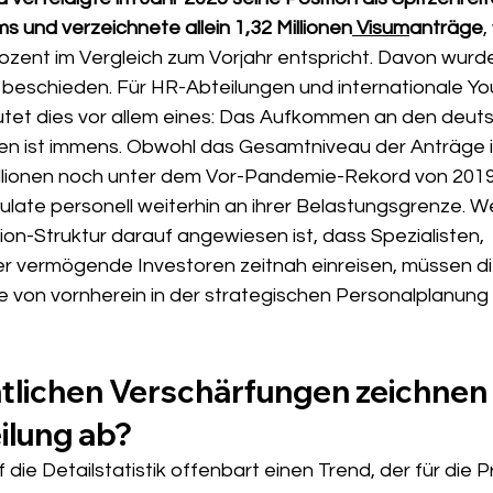
s und verzeichnete allein 1,32 Millionen
 Visum
anträge
,
zent im Vergleich zum Vorjahr entspricht. Davon wurden
v beschieden. Für HR-Abteilungen und internationale Yo
tet dies vor allem eines: Das Aufkommen an den deut
en ist immens. Obwohl das Gesamtniveau der Anträge 
llionen noch unter dem Vor-Pandemie-Rekord von 2019 l
ulate personell weiterhin an ihrer Belastungsgrenze. W
on-Struktur darauf angewiesen ist, dass Spezialisten, 
r vermögende Investoren zeitnah einreisen, müssen di
von vornherein in der strategischen Personalplanung 
tlichen Verschärfungen zeichnen s
ilung ab?
 die Detailstatistik offenbart einen Trend, der für die P