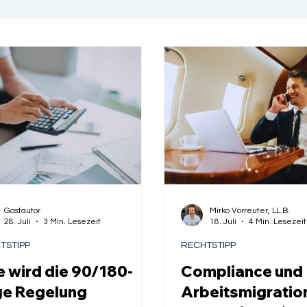
Gastautor
Mirko Vorreuter, LL.B.
28. Juli
3 Min. Lesezeit
18. Juli
4 Min. Lesezeit
TSTIPP
RECHTSTIPP
 wird die 90/180-
Compliance und
ge Regelung
Arbeitsmigratio