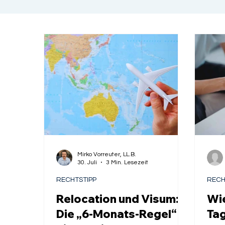
Mirko Vorreuter, LL.B.
30. Juli
3 Min. Lesezeit
RECHTSTIPP
RECH
Relocation und Visum:
Wie
Die „6-Monats-Regel“ –
Ta