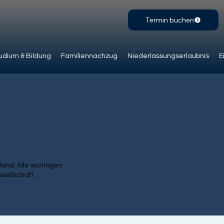
Termin buchen
udium & Bildung
Familiennachzug
Niederlassungserlaubnis
E
nd: Alle wichtigen
sellschaft.