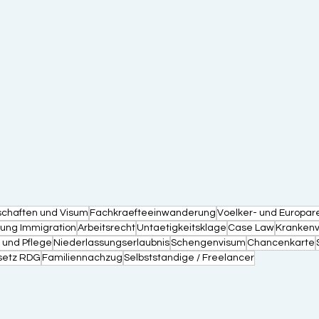
schaften und Visum
Fachkraefteeinwanderung
Voelker- und Europar
erung Immigration
Arbeitsrecht
Untaetigkeitsklage
Case Law
Krankenv
 und Pflege
Niederlassungserlaubnis
Schengenvisum
Chancenkarte
setz RDG
Familiennachzug
Selbststandige / Freelancer