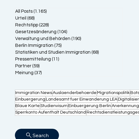
All Posts
(1.165)
1.165 Beiträge
Urteil
(68)
68 Beiträge
Rechtstipp
(228)
228 Beiträge
Gesetzesänderung
(104)
104 Beiträge
Verwaltung und Behörden
(190)
190 Beiträge
Berlin Immigration
(75)
75 Beiträge
Statistiken und Studien Immigration
(68)
68 Beiträge
Pressemitteilung
(11)
11 Beiträge
Partner
(59)
59 Beiträge
Meinung
(37)
37 Beiträge
Immigration News
Auslaenderbehoerde
Migrationspolitik
Bot
Einbuergerung
Landesamt fuer Einwanderung LEA
Digitalisi
Blaue Karte
Studienvisum
Einbuergerung Berlin
Anerkennung
Sperrkonto Aufenthalt Deutschland
Rechtsdienstleistungsge
Search