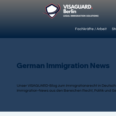
Fachkräfte / Arbeit
St
German Immigration News
Unser VISAGUARD-Blog zum Immigrationsrecht in Deutschla
Immigration-News aus den Bereichen Recht, Politik und Ge