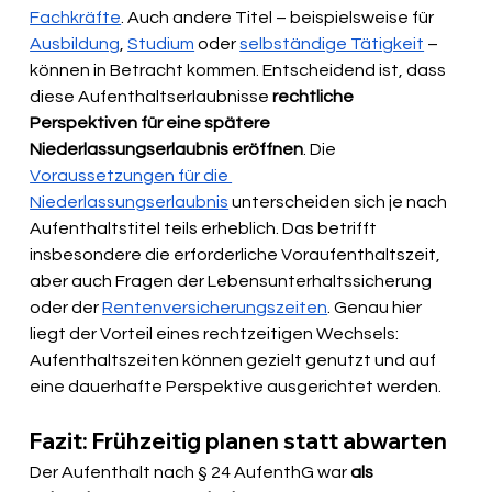
Fachkräfte
. Auch andere Titel – beispielsweise für 
Ausbildung
, 
Studium
 oder 
selbständige Tätigkeit
 – 
können in Betracht kommen. Entscheidend ist, dass 
diese Aufenthaltserlaubnisse 
rechtliche 
Perspektiven für eine spätere 
Niederlassungserlaubnis eröffnen
. Die 
Voraussetzungen für die 
Niederlassungserlaubnis
 unterscheiden sich je nach 
Aufenthaltstitel teils erheblich. Das betrifft 
insbesondere die erforderliche Voraufenthaltszeit, 
aber auch Fragen der Lebensunterhaltssicherung 
oder der 
Rentenversicherungszeiten
. Genau hier 
liegt der Vorteil eines rechtzeitigen Wechsels: 
Aufenthaltszeiten können gezielt genutzt und auf 
eine dauerhafte Perspektive ausgerichtet werden.
Fazit: Frühzeitig planen statt abwarten
Der Aufenthalt nach § 24 AufenthG war
 als 