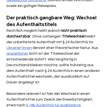
Gesellschaftsordnung
, ausreichender Wohnraum 
sowie ein gültiger Reisepass.  
Der praktisch gangbare Weg: Wechsel 
des Aufenthaltstitels
Rechtlich möglich heißt jedoch 
nicht praktisch 
durchsetzbar
. Ohne vorherigen 
Titelwechsel 
bleibt 
der unbefristete Aufenthalt mit § 24 AufenthG für 
Ukrainer*innen
 derzeit eher theoretischer Natur. Aus 
anwaltlicher
 Sicht ist der Titelwechsel der 
entscheidende Schritt. Wer langfristig in 
Deutschland bleiben möchte, sollte frühzeitig aus 
dem Aufenthalt nach § 24 AufenthG in einen anderen 
Aufenthaltstitel wechseln, der ausdrücklich auf 
Dauer angelegt ist.
Besonders relevant ist hier der Wechsel in einen 
Aufenthaltstitel zum Zweck der Erwerbstätigkeit, 
etwa nach 
§ 18b AufenthG für qualifizierte 