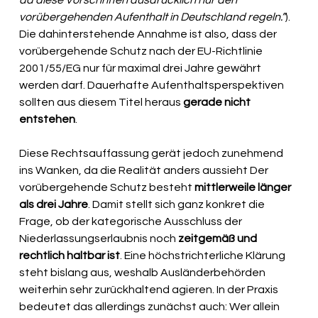
da diese Vorschriften ausdrücklich nur den
vorübergehenden Aufenthalt in Deutschland regeln.”
). 
Die dahinterstehende Annahme ist also, dass der 
vorübergehende Schutz nach der EU-Richtlinie 
2001/55/EG nur für maximal drei Jahre gewährt 
werden darf. Dauerhafte Aufenthaltsperspektiven 
sollten aus diesem Titel heraus 
gerade nicht 
entstehen
.
Diese Rechtsauffassung gerät jedoch zunehmend 
ins Wanken, da die Realität anders aussieht Der 
vorübergehende Schutz besteht 
mittlerweile länger 
als drei Jahre
. Damit stellt sich ganz konkret die 
Frage, ob der kategorische Ausschluss der 
Niederlassungserlaubnis noch 
zeitgemäß und 
rechtlich haltbar ist
. Eine höchstrichterliche Klärung 
steht bislang aus, weshalb Ausländerbehörden 
weiterhin sehr zurückhaltend agieren. In der Praxis 
bedeutet das allerdings zunächst auch: Wer allein 