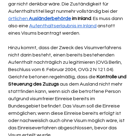
gar nicht denkbar wäre. Die Zuständigkeit für 
Aufenthaltstitel liegt nunmehr vollständig bei der 
örtlichen 
Ausländerbehörde
 im Inland
. Es muss dann 
also eine 
Aufenthaltserlaubnis im Inland
 anstatt 
eines Visums beantragt werden.
Hinzu kommt, dass der Zweck des Visumverfahrens 
nicht darin besteht, einen bereits bestehenden 
Aufenthalt nachträglich zu legitimieren (OVG Berlin, 
Beschluss vom 6. Februar 2004, OVG 2 N 121.04). 
Gerichte betonen regelmäßig, dass die 
Kontrolle und 
Steuerung des Zuzugs
 aus dem Ausland nicht mehr 
stattfinden kann, wenn sich die betroffene Person 
aufgrund visumfreier Einreise bereits im 
Bundesgebiet befindet. Das Visum soll die Einreise 
ermöglichen; wenn diese Einreise bereits erfolgt ist 
oder nachweislich auch ohne Visum möglich wäre, ist 
das Einreiseverfahren abgeschlossen, bevor das 
Visum erteilt wurde.