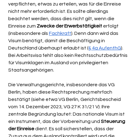
verpflichten, etwas zu erteilen, was für die Einreise 
nicht mehr erforderlich ist. Es sollte allerdings 
beachtet werden, dass dies nicht gilt, wenn die 
Einreise zum 
Zwecke der Erwerbstätigkeit
 erfolgt 
(insbesondere als 
Fachkraft
). Denn dann wird das 
Visum benötigt, damit die Beschäftigung in 
Deutschland überhaupt erlaubt ist (
§ 4a AufenthG
). 
Bei Arbeitsvisa fehlt also kein Rechtsschutzbedürfnis 
für Visumklagen im Ausland von privilegierten 
Staatsangehörigen.
Die Verwaltungsgerichte, insbesondere das VG 
Berlin, haben diese Rechtsprechung mehrfach 
bestätigt (siehe etwa VG Berlin, Gerichtsbescheid 
vom 14. Dezember 2023, VG 27 K 31/21 V). Ihre 
zentrale Begründung lautet: Das nationale Visum ist 
ein Instrument, das der Vorbereitung und 
Steuerung 
der Einreise
 dient. Es soll sicherstellen, dass der 
Zuzug aus dem Ausland kontrolliert wird und die 