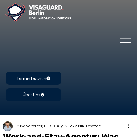
Termin buchen
Über Uns
Mirko Vorreuter, LL.B.
9. Aug. 2025
2 Min. Lesezeit
Work-and-Stay-Agentur: Was