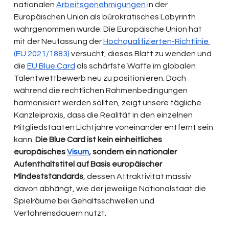
nationalen 
Arbeitsgenehmigungen
 in der 
Europäischen Union als bürokratisches Labyrinth 
wahrgenommen wurde. Die Europäische Union hat 
mit der Neufassung der 
Hochqualifizierten-Richtlinie 
(EU 2021/1883)
 versucht, dieses Blatt zu wenden und 
die 
EU Blue Card
 als schärfste Waffe im globalen 
Talentwettbewerb neu zu positionieren. Doch 
während die rechtlichen Rahmenbedingungen 
harmonisiert werden sollten, zeigt unsere tägliche 
Kanzleipraxis, dass die Realität in den einzelnen 
Mitgliedstaaten Lichtjahre voneinander entfernt sein 
kann. 
Die Blue Card ist kein einheitliches 
europäisches 
Visum
, sondern ein nationaler 
Aufenthaltstitel auf Basis europäischer 
Mindeststandards
, dessen Attraktivität massiv 
davon abhängt, wie der jeweilige Nationalstaat die 
Spielräume bei Gehaltsschwellen und 
Verfahrensdauern nutzt.