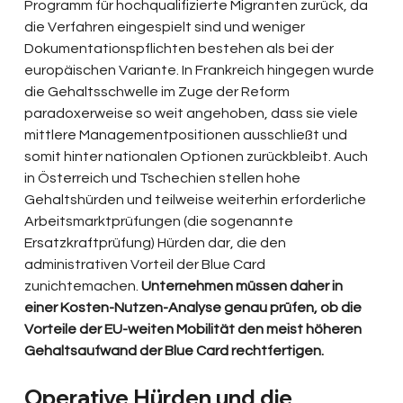
Programm für hochqualifizierte Migranten zurück, da 
die Verfahren eingespielt sind und weniger 
Dokumentationspflichten bestehen als bei der 
europäischen Variante. In Frankreich hingegen wurde 
die Gehaltsschwelle im Zuge der Reform 
paradoxerweise so weit angehoben, dass sie viele 
mittlere Managementpositionen ausschließt und 
somit hinter nationalen Optionen zurückbleibt. Auch 
in Österreich und Tschechien stellen hohe 
Gehaltshürden und teilweise weiterhin erforderliche 
Arbeitsmarktprüfungen (die sogenannte 
Ersatzkraftprüfung) Hürden dar, die den 
administrativen Vorteil der Blue Card 
zunichtemachen. 
Unternehmen müssen daher in 
einer Kosten-Nutzen-Analyse genau prüfen, ob die 
Vorteile der EU-weiten Mobilität den meist höheren 
Gehaltsaufwand der Blue Card rechtfertigen.
Operative Hürden und die 