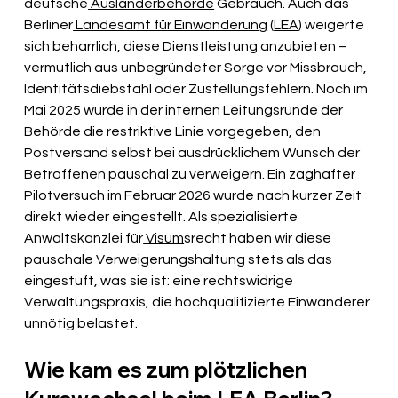
deutsche
 Ausländerbehörde
 Gebrauch. Auch das 
Berliner
 Landesamt für Einwanderung
 (
LEA
) weigerte 
sich beharrlich, diese Dienstleistung anzubieten – 
vermutlich aus unbegründeter Sorge vor Missbrauch, 
Identitätsdiebstahl oder Zustellungsfehlern. Noch im 
Mai 2025 wurde in der internen Leitungsrunde der 
Behörde die restriktive Linie vorgegeben, den 
Postversand selbst bei ausdrücklichem Wunsch der 
Betroffenen pauschal zu verweigern. Ein zaghafter 
Pilotversuch im Februar 2026 wurde nach kurzer Zeit 
direkt wieder eingestellt. Als spezialisierte 
Anwaltskanzlei für
 Visum
srecht haben wir diese 
pauschale Verweigerungshaltung stets als das 
eingestuft, was sie ist: eine rechtswidrige 
Verwaltungspraxis, die hochqualifizierte Einwanderer 
unnötig belastet.
Wie kam es zum plötzlichen 