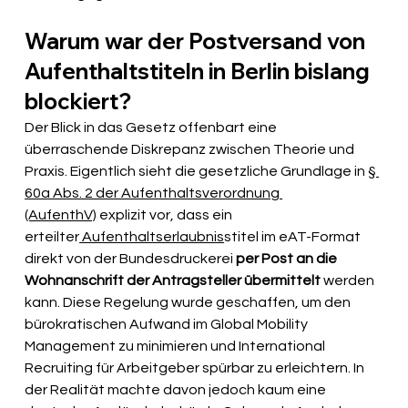
Warum war der Postversand von 
Aufenthaltstiteln in Berlin bislang 
blockiert?
Der Blick in das Gesetz offenbart eine 
überraschende Diskrepanz zwischen Theorie und 
Praxis. Eigentlich sieht die gesetzliche Grundlage in 
§ 
60a Abs. 2 der Aufenthaltsverordnung 
(AufenthV)
 explizit vor, dass ein 
erteilter
 Aufenthaltserlaubnis
stitel im eAT-Format 
direkt von der Bundesdruckerei 
per Post an die 
Wohnanschrift der Antragsteller übermittelt 
werden 
kann. Diese Regelung wurde geschaffen, um den 
bürokratischen Aufwand im Global Mobility 
Management zu minimieren und International 
Recruiting für Arbeitgeber spürbar zu erleichtern. In 
der Realität machte davon jedoch kaum eine 