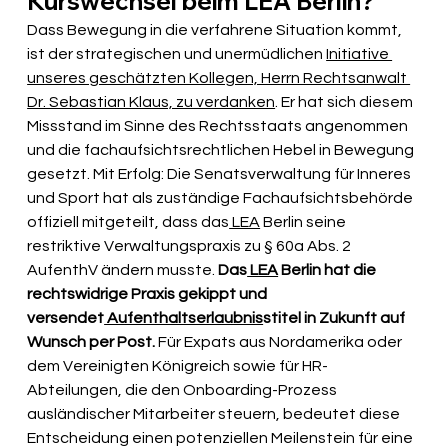
Kurswechsel beim LEA Berlin?
Dass Bewegung in die verfahrene Situation kommt, 
ist der strategischen und unermüdlichen 
Initiative 
unseres geschätzten Kollegen, Herrn Rechtsanwalt 
Dr. Sebastian Klaus, zu verdanken
. Er hat sich diesem 
Missstand im Sinne des Rechtsstaats angenommen 
und die fachaufsichtsrechtlichen Hebel in Bewegung 
gesetzt. Mit Erfolg: Die Senatsverwaltung für Inneres 
und Sport hat als zuständige Fachaufsichtsbehörde 
offiziell mitgeteilt, dass das
 LEA
 Berlin seine 
restriktive Verwaltungspraxis zu § 60a Abs. 2 
AufenthV ändern musste. 
Das
 LEA
 Berlin hat die 
rechtswidrige Praxis gekippt und 
versendet
 Aufenthaltserlaubnis
stitel in Zukunft auf 
Wunsch per Post.
 Für Expats aus Nordamerika oder 
dem Vereinigten Königreich sowie für HR-
Abteilungen, die den Onboarding-Prozess 
ausländischer Mitarbeiter steuern, bedeutet diese 
Entscheidung einen potenziellen Meilenstein für eine 