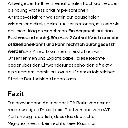
Arbeitgeber für Ihre internationalen
 Fachkräfte
 oder 
als Young Professional im persönlichen 
Antragsverfahren weiterhin auf pauschalen 
Widerstand direkt beim
 LEA
 Berlin stoßen, müssen Sie 
das nicht klaglos hinnehmen. 
Ein Anspruch auf den 
Postversand nach § 60a Abs. 2 AufenthV ist nunmehr 
offiziell anerkannt und kann rechtlich durchgesetzt 
werden.
 Als Anwaltskanzlei unterstützen wir 
Unternehmen und Expats dabei, diese Rechte 
gegenüber den Einwanderungsbehörden effektiv 
einzufordern, damit Ihr Fokus auf dem erfolgreichen 
Start in Deutschland liegen kann.
Fazit
Die erzwungene Abkehr des
 LEA
 Berlin von seiner 
rechtswidrigen Praxis beim Postversand von eAT-
Karten zeigt deutlich, dass das deutsche 
Migrationsrecht kein rechtsfreier Raum für 