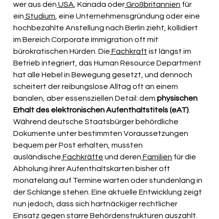
wer aus den
 USA
, Kanada oder
 Großbritannien
 für 
ein
 Studium
, eine Unternehmensgründung oder eine 
hochbezahlte Anstellung nach Berlin zieht, kollidiert 
im Bereich Corporate Immigration oft mit 
bürokratischen Hürden. Die
 Fachkraft
 ist längst im 
Betrieb integriert, das Human Resource Department 
hat alle Hebel in Bewegung gesetzt, und dennoch 
scheitert der reibungslose Alltag oft an einem 
banalen, aber essensziellen Detail: dem 
physischen 
Erhalt des elektronischen Aufenthaltstitels (eAT)
. 
Während deutsche Staatsbürger behördliche 
Dokumente unter bestimmten Voraussetzungen 
bequem per Post erhalten, mussten 
ausländische
 Fachkräfte
 und deren
 Familien
 für die 
Abholung ihrer Aufenthaltskarten bisher oft 
monatelang auf Termine warten oder stundenlang in 
der Schlange stehen. Eine aktuelle Entwicklung zeigt 
nun jedoch, dass sich hartnäckiger rechtlicher 
Einsatz gegen starre Behördenstrukturen auszahlt.