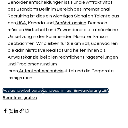
Behördenentscheidungen ist. Für die Attraktivität 
des Standorts Berlin im Bereich des International 
Recruiting ist dies ein wichtiges Signal an Talente aus 
den
 USA
, Kanada und
 Großbritannien
. Dennoch 
müssen Wirtschaft und Zuwanderer die tatsächliche 
Umsetzung in den kommenden Monaten kritisch 
beobachten. Wir bleiben für Sie am Ball, überwachen 
die administrative Realität und helfen Ihnen als 
Anwaltskanzlei bei allen rechtlichen Fragestellungen 
und Problemen rund um 
Ihren
 Aufenthaltserlaubnis
stitel und die Corporate 
Immigration.
Auslaenderbehoerde
Landesamt fuer Einwanderung LEA
Berlin Immigration