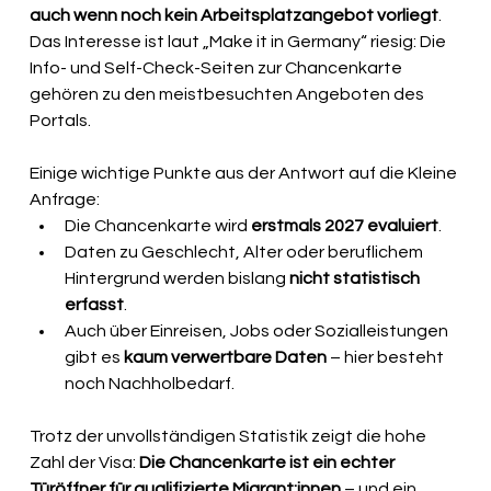
auch wenn noch kein Arbeitsplatzangebot vorliegt
. 
Das Interesse ist laut „Make it in Germany“ riesig: Die 
Info- und Self-Check-Seiten zur Chancenkarte 
gehören zu den meistbesuchten Angeboten des 
Portals.
Einige wichtige Punkte aus der Antwort auf die Kleine 
Anfrage:
Die Chancenkarte wird 
erstmals 2027 evaluiert
.
Daten zu Geschlecht, Alter oder beruflichem 
Hintergrund werden bislang 
nicht statistisch 
erfasst
.
Auch über Einreisen, Jobs oder Sozialleistungen 
gibt es 
kaum verwertbare Daten
 – hier besteht 
noch Nachholbedarf.
Trotz der unvollständigen Statistik zeigt die hohe 
Zahl der Visa: 
Die Chancenkarte ist ein echter 
Türöffner für qualifizierte Migrant:innen
 – und ein 