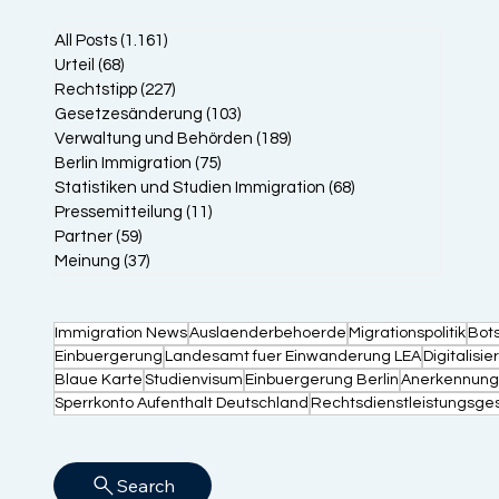
All Posts
(1.161)
1.161 Beiträge
Urteil
(68)
68 Beiträge
Rechtstipp
(227)
227 Beiträge
Gesetzesänderung
(103)
103 Beiträge
Verwaltung und Behörden
(189)
189 Beiträge
Berlin Immigration
(75)
75 Beiträge
Statistiken und Studien Immigration
(68)
68 Beiträge
Pressemitteilung
(11)
11 Beiträge
Partner
(59)
59 Beiträge
Meinung
(37)
37 Beiträge
Immigration News
Auslaenderbehoerde
Migrationspolitik
Bot
Einbuergerung
Landesamt fuer Einwanderung LEA
Digitalisi
Blaue Karte
Studienvisum
Einbuergerung Berlin
Anerkennung
Sperrkonto Aufenthalt Deutschland
Rechtsdienstleistungsge
Search