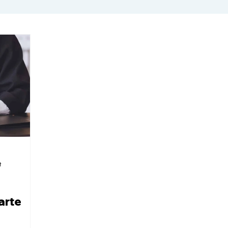
t
arte