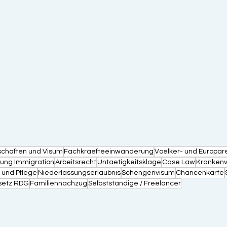
schaften und Visum
Fachkraefteeinwanderung
Voelker- und Europar
erung Immigration
Arbeitsrecht
Untaetigkeitsklage
Case Law
Krankenv
 und Pflege
Niederlassungserlaubnis
Schengenvisum
Chancenkarte
setz RDG
Familiennachzug
Selbststandige / Freelancer