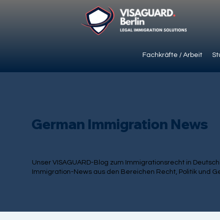
Fachkräfte / Arbeit
St
German Immigration News
Unser VISAGUARD-Blog zum Immigrationsrecht in Deutschla
Immigration-News aus den Bereichen Recht, Politik und Ge