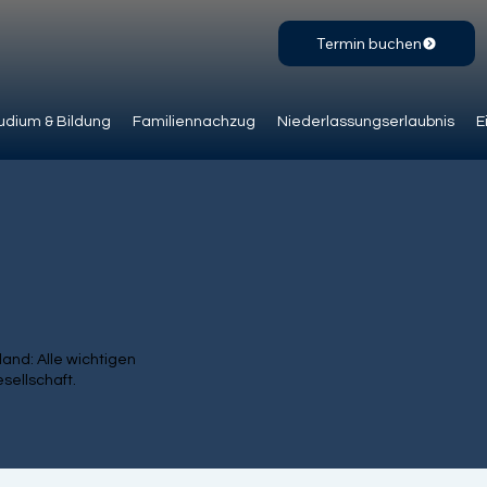
Termin buchen
udium & Bildung
Familiennachzug
Niederlassungserlaubnis
E
nd: Alle wichtigen
sellschaft.