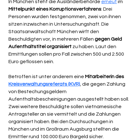
In München steht die Ausländerbehörde 
erneut
 im 
Mittelpunkt eines Korruptionsverfahrens
: Drei 
Personen wurden festgenommen, zwei von ihnen 
sitzen inzwischen in Untersuchungshaft. Die 
Staatsanwaltschaft München wirft den 
Beschuldigten vor, in mehreren Fällen 
gegen Geld 
Aufenthaltstitel organisiert
 zu haben. Laut den 
Ermittlungen sollen pro Fall zwischen 500 und 2.500 
Euro geflossen sein.
Betroffen ist unter anderem eine 
Mitarbeiterin des 
Kreisverwaltungsreferats (KVR)
, die gegen Zahlung 
von Bestechungsgeldern 
Aufenthaltsbescheinigungen ausgestellt haben soll. 
Zwei weitere Beschuldigte sollen vietnamesische 
Antragsteller an sie vermittelt und die Zahlungen 
organisiert haben. Bei den Durchsuchungen in 
München und im Großraum Augsburg stellten die 
Ermittler rund 100.000 Euro Bargeld sicher.