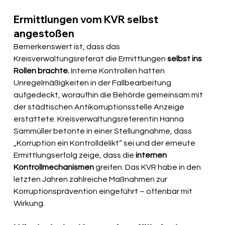
Ermittlungen vom KVR selbst 
angestoßen
Bemerkenswert ist, dass das 
Kreisverwaltungsreferat die Ermittlungen 
selbst ins 
Rollen brachte.
 Interne Kontrollen hatten 
Unregelmäßigkeiten in der Fallbearbeitung 
aufgedeckt, woraufhin die Behörde gemeinsam mit 
der städtischen Antikorruptionsstelle Anzeige 
erstattete. Kreisverwaltungsreferentin Hanna 
Sammüller betonte in einer Stellungnahme, dass 
„Korruption ein Kontrolldelikt“ sei und der erneute 
Ermittlungserfolg zeige, dass die 
internen 
Kontrollmechanismen
 greifen. Das KVR habe in den 
letzten Jahren zahlreiche Maßnahmen zur 
Korruptionsprävention eingeführt – offenbar mit 
Wirkung.