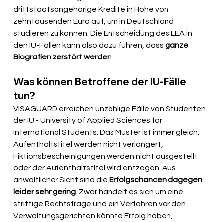
drittstaatsangehörige Kredite in Höhe von 
zehntausenden Euro auf, um in Deutschland 
studieren zu können. Die Entscheidung des LEA in 
den IU-Fällen kann also dazu führen, dass 
ganze 
Biografien zerstört werden
.
Was können Betroffene der IU-Fälle 
tun?
VISAGUARD erreichen unzählige Fälle von Studenten 
der IU - University of Applied Sciences for 
International Students. Das Muster ist immer gleich: 
Aufenthaltstitel werden nicht verlängert, 
Fiktionsbescheinigungen werden nicht ausgestellt 
oder der Aufenthaltstitel wird entzogen. Aus 
anwaltlicher Sicht sind die 
Erfolgschancen dagegen 
leider sehr gering
. Zwar handelt es sich um eine 
strittige Rechtsfrage und ein 
Verfahren vor den 
Verwaltungsgerichten
 könnte Erfolg haben, 