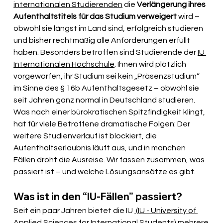
internationalen Studierenden
 die 
Verlängerung ihres 
Aufenthaltstitels für das Studium verweigert
 wird – 
obwohl sie längst im Land sind, erfolgreich studieren 
und bisher rechtmäßig alle Anforderungen erfüllt 
haben. Besonders betroffen sind Studierende der 
IU 
Internationalen Hochschule
. Ihnen wird plötzlich 
vorgeworfen, ihr Studium sei kein „Präsenzstudium“ 
im Sinne des § 16b Aufenthaltsgesetz – obwohl sie 
seit Jahren ganz normal in Deutschland studieren. 
Was nach einer bürokratischen Spitzfindigkeit klingt, 
hat für viele Betroffene dramatische Folgen: Der 
weitere Studienverlauf ist blockiert, die 
Aufenthaltserlaubnis läuft aus, und in manchen 
Fällen droht die Ausreise. Wir fassen zusammen, was 
passiert ist – und welche Lösungsansätze es gibt.
Was ist in den “IU-Fällen” passiert?
Seit ein paar Jahren bietet die IU 
 (IU - University of 
Applied Sciences for International Students)
 mehrere 