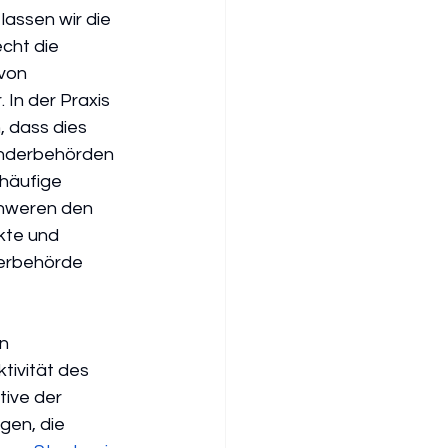
” lassen wir die 
cht die 
von 
 In der Praxis 
 dass dies 
änderbehörden 
häufige 
hweren den 
kte und 
erbehörde 
n 
ivität des 
tive der 
gen, die 