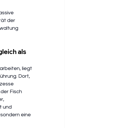
assive 
ät der 
waltung 
leich als 
beiten, liegt 
ührung. Dort, 
zesse 
der Fisch 
r, 
t und 
 sondern eine 