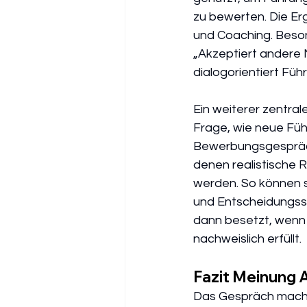
zu bewerten. Die Erg
und Coaching. Besond
„Akzeptiert andere 
dialogorientiert Füh
Ein weiterer zentral
Frage, wie neue Füh
Bewerbungsgespräch
denen realistische 
werden. So können s
und Entscheidungsst
dann besetzt, wenn 
nachweislich erfüllt.
Fazit Meinung 
Das Gespräch macht