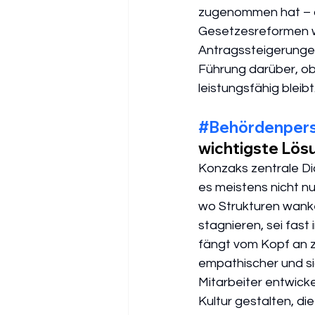
zugenommen hat – du
Gesetzesreformen w
Antragssteigerungen
Führung darüber, o
leistungsfähig bleibt
#Behördenpers
wichtigste Lös
Konzaks zentrale Di
es meistens nicht n
wo Strukturen wank
stagnieren, sei fast
fängt vom Kopf an zu
empathischer und sic
Mitarbeiter entwick
Kultur gestalten, d