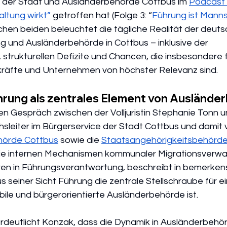
 der Stadt und Ausländerbehörde Cottbus im 
Podcast 
ltung wirkt”
 getroffen hat (Folge 3: “
Führung ist Mann
hen beiden beleuchtet die tägliche Realität der deuts
g und Ausländerbehörde in Cottbus – inklusive der 
strukturellen Defizite und Chancen, die insbesondere f
kräfte und Unternehmen von höchster Relevanz sind. 
ührung als zentrales Element von Ausländ
hen Gespräch zwischen der Volljuristin Stephanie Tonn 
sleiter im Bürgerservice der Stadt Cottbus und damit v
hörde Cottbus
 sowie die 
Staatsangehörigkeitsbehörd
n die internen Mechanismen kommunaler Migrationsverwa
hren in Führungsverantwortung, beschreibt in bemerken
 seiner Sicht Führung die zentrale Stellschraube für ei
bile und bürgerorientierte Ausländerbehörde ist.
erdeutlicht Konzak, dass die Dynamik in Ausländerbehö