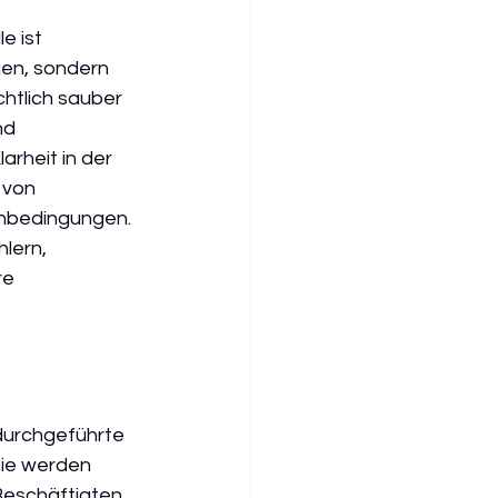
e ist 
en, sondern 
htlich sauber 
nd 
rheit in der 
 von 
enbedingungen. 
lern, 
e 
durchgeführte 
Sie werden 
Beschäftigten 