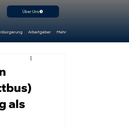
Über Uns
inbürgerung
Arbeitgeber
Mehr
n
tbus)
g als