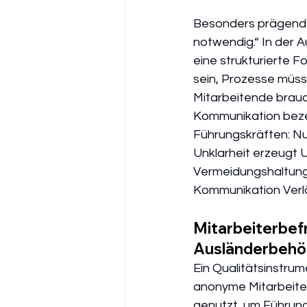
Besonders prägend is
notwendig.“ In der 
eine strukturierte 
sein, Prozesse müss
Mitarbeitende brauc
Kommunikation bezei
Führungskräften: Nu
Unklarheit erzeugt U
Vermeidungshaltung
Kommunikation Verläs
Mitarbeiterbef
Ausländerbehö
Ein Qualitätsinstru
anonyme Mitarbeiterb
genutzt, um Führungs