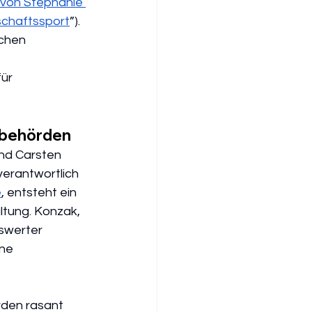
von Stephanie 
schaftssport
”). 
chen 
ür 
erbehörden
und Carsten 
erantwortlich 
e
, entsteht ein 
ltung. Konzak, 
swerter 
ne 
rden rasant 