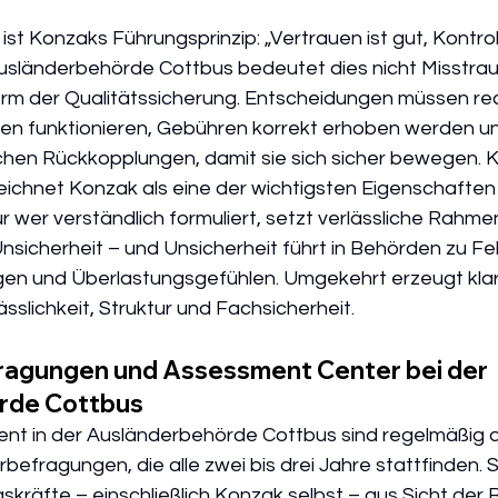
t Konzaks Führungsprinzip: „Vertrauen ist gut, Kontroll
Ausländerbehörde Cottbus bedeutet dies nicht Misstrau
Form der Qualitätssicherung. Entscheidungen müssen rec
en funktionieren, Gebühren korrekt erhoben werden u
hen Rückkopplungen, damit sie sich sicher bewegen. Kla
chnet Konzak als eine der wichtigsten Eigenschaften
r wer verständlich formuliert, setzt verlässliche Rahm
nsicherheit – und Unsicherheit führt in Behörden zu Feh
en und Überlastungsgefühlen. Umgekehrt erzeugt klar
slichkeit, Struktur und Fachsicherheit.
ragungen und Assessment Center bei der 
rde Cottbus
ment in der Ausländerbehörde Cottbus sind regelmäßig 
efragungen, die alle zwei bis drei Jahre stattfinden. 
kräfte – einschließlich Konzak selbst – aus Sicht der 