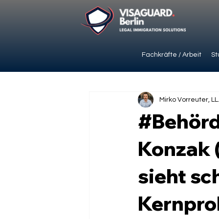
Fachkräfte / Arbeit
St
Mirko Vorreuter, LL
#Behörd
Konzak 
sieht sc
Kernpro