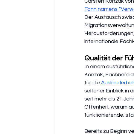
Carsten Konzak von
Tonn namens “Verwa
Der Austausch zwisc
Migrationsverwaltun
Herausforderungen, 
internationale Fach
Qualität der F
In einem ausführlic
Konzak, Fachbereich
für die 
Ausländerbe
seltener Einblick i
seit mehr als 21 Ja
Offenheit, warum aus
funktionierende, sta
Bereits zu Beginn v