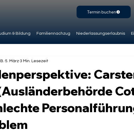
Termin buchen
udium & Bildung
Familiennachzug
Niederlassungserlaubnis
E
.B.
5. März
3 Min. Lesezeit
enperspektive: Carste
(Ausländerbehörde Cot
hlechte Personalführun
blem