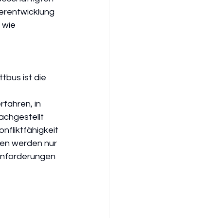
erentwicklung 
 wie 
 
bus ist die 
fahren, in 
achgestellt 
fliktfähigkeit 
en werden nur 
Anforderungen 
 