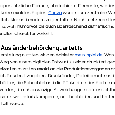
ppen: ähnliche Formen, abstrahierte Elemente, wiede
keine exakten Kopien. 
Canva
 wurde zum zentralen We
tlich, klar und modern zu gestalten. Nach mehreren Ite
r sowohl 
humorvoll als auch überraschend ästhetisch
 i
onellen Charakter verleiht.
s Ausländerbehördenquartetts
Herstellung nutzten wir den Anbieter 
mein-spiel.de
. Was 
eg von einem digitalen Entwurf zu einer druckfertigen 
ielkarten mussten 
exakt an die Produktionsvorgaben
 a
lich Beschnittzugaben, Druckränder, Dateiformate und F
lätter, die Schachtel und die Rückseiten der Karten 
 werden, da schon winzige Abweichungen später sicht
ten wir Details korrigieren, neu hochladen und testen, 
teilt wurde. 