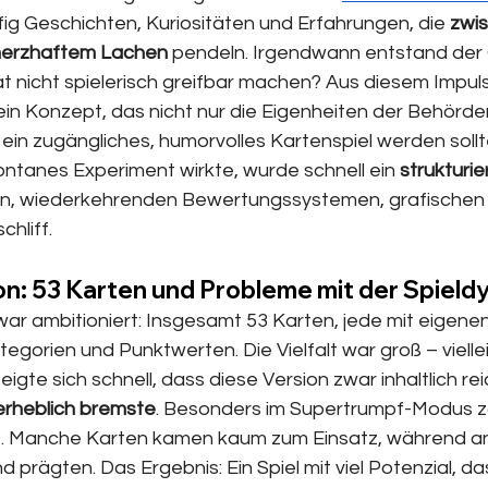
g Geschichten, Kuriositäten und Erfahrungen, die 
zwi
herzhaftem Lachen
 pendeln. Irgendwann entstand der
t nicht spielerisch greifbar machen? Aus diesem Impuls
in Konzept, das nicht nur die Eigenheiten der Behörden
 ein zugängliches, humorvolles Kartenspiel werden sollt
ontanes Experiment wirkte, wurde schnell ein 
strukturie
ien, wiederkehrenden Bewertungssystemen, grafischen
chliff.
on: 53 Karten und Probleme mit der Spield
ar ambitioniert: Insgesamt 53 Karten, jede mit eigenen
gorien und Punktwerten. Die Vielfalt war groß – viellei
gte sich schnell, dass diese Version zwar inhaltlich rei
 erheblich bremste
. Besonders im Supertrumpf-Modus zo
e. Manche Karten kamen kaum zum Einsatz, während a
 prägten. Das Ergebnis: Ein Spiel mit viel Potenzial, das