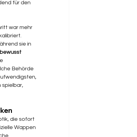
dend für den 
hritt war mehr 
libriert. 
hrend sie in 
 bewusst 
e 
lche Behörde 
aufwendigsten, 
spielbar, 
iken
ik, die sofort 
izielle Wappen 
che 