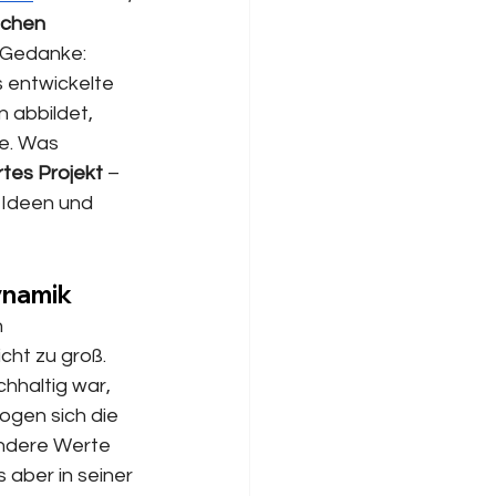
schen 
 Gedanke: 
 entwickelte 
 abbildet, 
e. Was 
rtes Projekt
 – 
 Ideen und 
ynamik
 
cht zu groß. 
chhaltig war, 
gen sich die 
ndere Werte 
 aber in seiner 