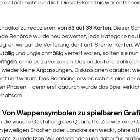
 einfach nicht rund lief. Diese Erkenntnis war entschei
 radikal zu reduzieren:
 von 53 auf 33 Karten
. Dieser Sc
Jede Behörde wurde neu bewertet, jede Kategorie neu ka
gten wir auf die Verteilung der Fünf-Sterne-Karten. Wä
ufällig und ungleichmäßig verteilt waren, sollten sie nun
bringen
, ohne es zu verzerren. Das bedeutete: zahlreich
 wieder kleine Anpassungen, Diskussionen darüber, we
at und warum. Das Balancing erwies sich als eine der 
n Phasen – denn erst dadurch wurde das Spiel wirklich 
rhaltsam.
 Von Wappensymbolen zu spielbaren Graf
 die visuelle Gestaltung des Quartetts. Ziel war eine Opt
n jeweiligen Städten oder Landkreisen weckt, ohne off
hte zu verletzen. Wir entschieden uns daher für grafis