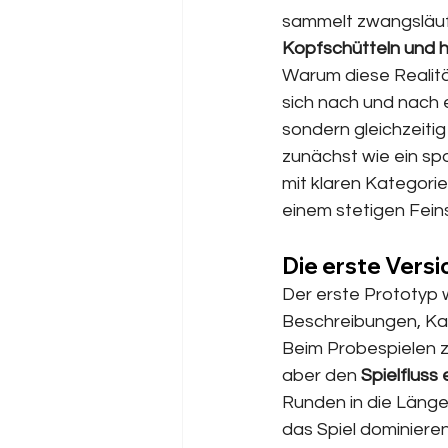
sammelt zwangsläufi
Kopfschütteln und 
Warum diese Realitä
sich nach und nach e
sondern gleichzeitig
zunächst wie ein sp
mit klaren Kategor
einem stetigen Feins
Die erste Versi
Der erste Prototyp w
Beschreibungen, Kate
Beim Probespielen zei
aber den 
Spielfluss
Runden in die Läng
das Spiel dominierend