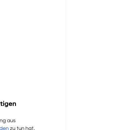
tigen 
ng aus 
rden
 zu tun hat, 