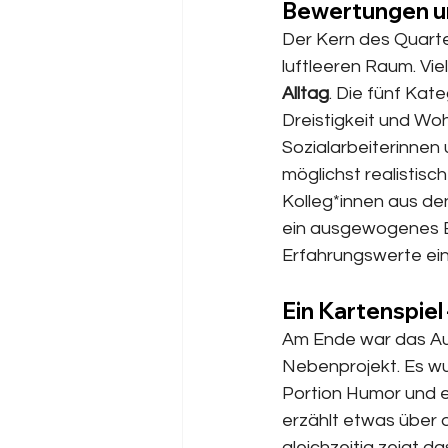
Bewertungen un
Der Kern des Quarte
luftleeren Raum. Vie
Alltag
. Die fünf Kate
Dreistigkeit und Woh
Sozialarbeiterinnen
möglichst realistisc
Kolleg*innen aus de
ein ausgewogenes Bi
Erfahrungswerte ein
Ein Kartenspiel
Am Ende war das Aus
Nebenprojekt. Es wur
Portion Humor und e
erzählt etwas über 
gleichzeitig zeigt da