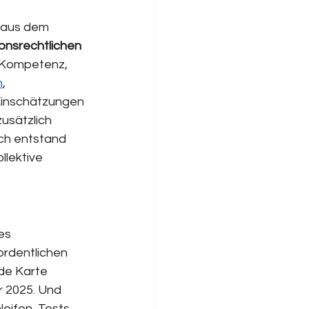
 aus dem 
onsrechtlichen 
 Kompetenz, 
n
, 
Einschätzungen 
usätzlich 
ch entstand 
lektive 
es 
ordentlichen 
de Karte 
 2025. Und 
leifen, Tests 