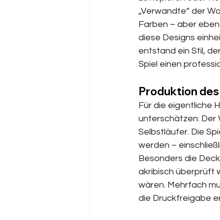
„Verwandte“ der Wa
Farben – aber eben 
diese Designs einhei
entstand ein Stil, de
Spiel einen professi
Produktion de
Für die eigentliche 
unterschätzen: Der W
Selbstläufer. Die Sp
werden – einschließ
Besonders die Deckb
akribisch überprüft
wären. Mehrfach muss
die Druckfreigabe er