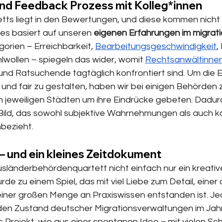
d Feedback Prozess mit Kolleg*innen
tts liegt in den Bewertungen, und diese kommen nicht
les basiert auf unseren 
eigenen Erfahrungen im migrati
gorien – Erreichbarkeit, 
Bearbeitungsgeschwindigkeit
,
lwollen – spiegeln das wider, womit 
Rechtsanwältinne
 und Ratsuchende tagtäglich konfrontiert sind. Um die 
h und fair zu gestalten, haben wir bei einigen Behörden z
n jeweiligen Städten um ihre Eindrücke gebeten. Dadur
ld, das sowohl subjektive Wahrnehmungen als auch kol
bezieht.
 – und ein kleines Zeitdokument
länderbehördenquartett nicht einfach nur ein kreativ
de zu einem Spiel, das mit viel Liebe zum Detail, einer 
iner großen Menge an Praxiswissen entstanden ist. Je
den Zustand deutscher Migrationsverwaltungen im Jahr
s Projekt, wie aus einer spontanen Idee – mit vielen Sch