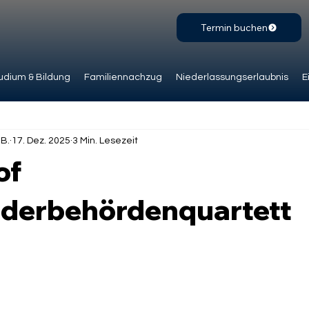
Termin buchen
udium & Bildung
Familiennachzug
Niederlassungserlaubnis
E
.B.
17. Dez. 2025
3 Min. Lesezeit
of
derbehördenquartett