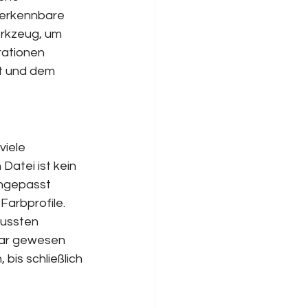
rerkennbare 
rkzeug, um 
rationen 
st und dem 
viele 
Datei ist kein 
ngepasst 
arbprofile. 
mussten 
bar gewesen 
bis schließlich 