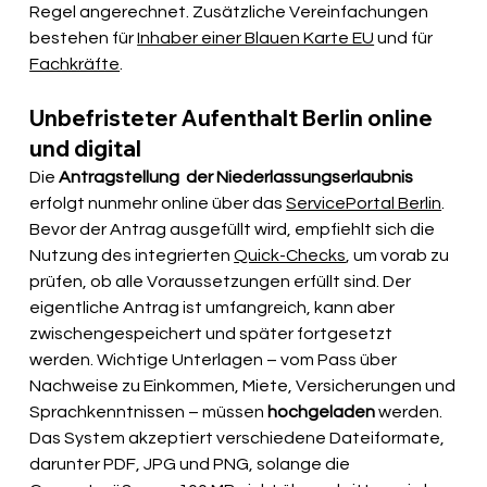
Regel angerechnet. Zusätzliche Vereinfachungen 
bestehen für 
Inhaber einer Blauen Karte EU
 und für 
Fachkräfte
.
Unbefristeter Aufenthalt Berlin online 
und digital
Die 
Antragstellung  der Niederlassungserlaubnis 
erfolgt nunmehr online über das 
ServicePortal Berlin
. 
Bevor der Antrag ausgefüllt wird, empfiehlt sich die 
Nutzung des integrierten 
Quick-Checks
, um vorab zu 
prüfen, ob alle Voraussetzungen erfüllt sind. Der 
eigentliche Antrag ist umfangreich, kann aber 
zwischengespeichert und später fortgesetzt 
werden. Wichtige Unterlagen – vom Pass über 
Nachweise zu Einkommen, Miete, Versicherungen und 
Sprachkenntnissen – müssen 
hochgeladen
 werden. 
Das System akzeptiert verschiedene Dateiformate, 
darunter PDF, JPG und PNG, solange die 