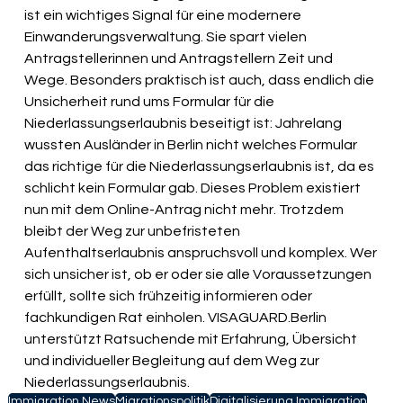
ist ein wichtiges Signal für eine modernere 
Einwanderungsverwaltung. Sie spart vielen 
Antragstellerinnen und Antragstellern Zeit und 
Wege. Besonders praktisch ist auch, dass endlich die 
Unsicherheit rund ums Formular für die 
Niederlassungserlaubnis beseitigt ist: Jahrelang 
wussten Ausländer in Berlin nicht welches Formular 
das richtige für die Niederlassungserlaubnis ist, da es 
schlicht kein Formular gab. Dieses Problem existiert 
nun mit dem Online-Antrag nicht mehr. Trotzdem 
bleibt der Weg zur unbefristeten 
Aufenthaltserlaubnis anspruchsvoll und komplex. Wer 
sich unsicher ist, ob er oder sie alle Voraussetzungen 
erfüllt, sollte sich frühzeitig informieren oder 
fachkundigen Rat einholen. 
VISAGUARD.Berlin
unterstützt Ratsuchende mit Erfahrung, Übersicht 
und individueller Begleitung auf dem Weg zur 
Niederlassungserlaubnis.
Immigration News
Migrationspolitik
Digitalisierung Immigration