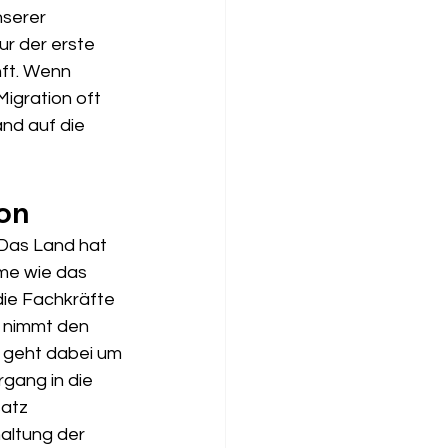
nserer 
ur der erste 
ft. Wenn 
Migration oft 
and auf die 
ion
 Das Land hat 
me wie das 
die Fachkräfte 
e nimmt den 
s geht dabei um 
gang in die 
atz 
altung der 