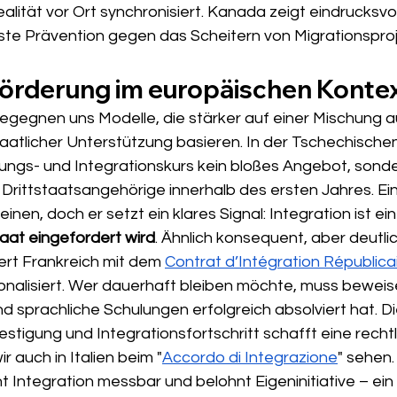
alität vor Ort synchronisiert. Kanada zeigt eindrucksvol
ste Prävention gegen das Scheitern von Migrationsproje
 Förderung im europäischen Konte
egegnen uns Modelle, die stärker auf einer Mischung a
aatlicher Unterstützung basieren. In der Tschechischen
ungs- und Integrationskurs kein bloßes Angebot, sonde
r Drittstaatsangehörige innerhalb des ersten Jahres. Ein
nen, doch er setzt ein klares Signal: Integration ist ein
taat eingefordert wird
. Ähnlich konsequent, aber deutlic
giert Frankreich mit dem 
Contrat d’Intégration Républica
onalisiert. Wer dauerhaft bleiben möchte, muss beweise
d sprachliche Schulungen erfolgreich absolviert hat. D
stigung und Integrationsfortschritt schafft eine rechtl
ir auch in Italien beim "
Accordo di Integrazione
" sehen.
Integration messbar und belohnt Eigeninitiative – ein 