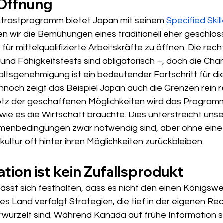
 Öffnung
trastprogramm bietet Japan mit seinem 
Specified Skil
hen wir die Bemühungen eines traditionell eher geschlo
für mittelqualifizierte Arbeitskräfte zu öffnen. Die rec
und Fähigkeitstests sind obligatorisch –, doch die Cha
altsgenehmigung ist ein bedeutender Fortschritt für di
ennoch zeigt das Beispiel Japan auch die Grenzen rein r
z der geschaffenen Möglichkeiten wird das Programm 
ie es die Wirtschaft bräuchte. Dies unterstreicht unse
hmenbedingungen zwar notwendig sind, aber ohne eine
ultur oft hinter ihren Möglichkeiten zurückbleiben.
ation ist kein Zufallsprodukt
st sich festhalten, dass es nicht den einen Königswe
des Land verfolgt Strategien, die tief in der eigenen Re
rwurzelt sind. Während Kanada auf frühe Information s