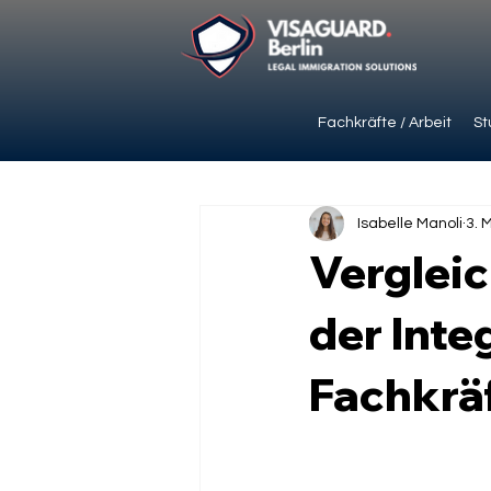
Fachkräfte / Arbeit
St
Isabelle Manoli
3. 
Vergleic
der Inte
Fachkrä