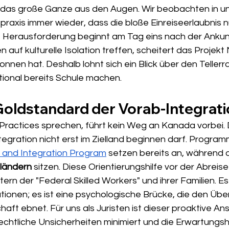
ert das große Ganze aus den Augen. Wir beobachten in u
raxis immer wieder, dass die bloße Einreiseerlaubnis n
hre Herausforderung beginnt am Tag eins nach der Ankun
auf kulturelle Isolation treffen, scheitert das Projekt 
onnen hat. Deshalb lohnt sich ein Blick über den Tellerr
tional bereits Schule machen.
Goldstandard der Vorab-Integrat
Practices sprechen, führt kein Weg an Kanada vorbei.
egration nicht erst im Zielland beginnen darf. Program
 and Integration Program
 setzen bereits an, während 
tländern
 sitzen. Diese Orientierungshilfe vor der Abreis
ern der "Federal Skilled Workers" und ihrer Familien. E
tionen; es ist eine psychologische Brücke, die den Über
aft ebnet. Für uns als Juristen ist dieser proaktive Ans
rechtliche Unsicherheiten minimiert und die Erwartungsh