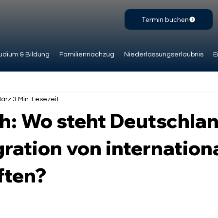
Termin buchen
udium & Bildung
Familiennachzug
Niederlassungserlaubnis
E
März
3 Min. Lesezeit
h: Wo steht Deutschlan
gration von internation
ften?