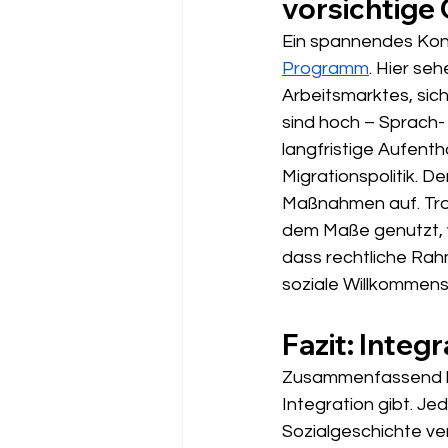
vorsichtige
Ein spannendes Kon
Programm
. Hier se
Arbeitsmarktes, sich 
sind hoch – Sprach- 
langfristige Aufenth
Migrationspolitik. D
Maßnahmen auf. Trot
dem Maße genutzt, w
dass rechtliche Ra
soziale Willkommensk
Fazit: Integr
Zusammenfassend läs
Integration gibt. Je
Sozialgeschichte ve