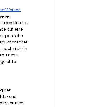
led Worker 
ssenen 
htlichen Hürden 
nce auf eine 
e japanische 
egulatorischer 
noch nicht in 
re These, 
 gelebte 
g der 
chts- und 
etzt, nutzen 