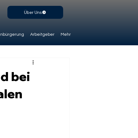
Über Uns
inbürgerung
Arbeitgeber
Mehr
d bei
alen