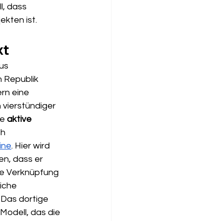
l, dass 
kten ist.
xt
us 
 Republik 
rn eine 
 vierstündiger 
e 
aktive 
h 
ine
. Hier wird 
n, dass er 
ie Verknüpfung 
iche 
 Das dortige 
Modell, das die 