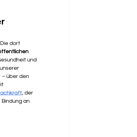
r 
Die dort 
ffentlichen 
Gesundheit und 
unserer 
t – über den 
t 
achkraft
, der 
e Bindung an 