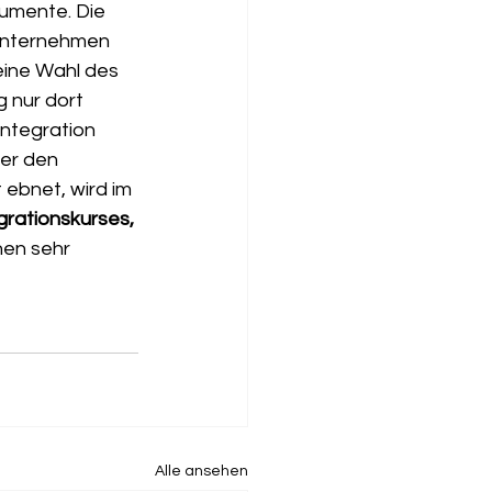
rumente. Die 
 Unternehmen 
ine Wahl des 
 nur dort 
Integration 
er den 
 ebnet, wird im 
grationskurses, 
nen sehr 
Alle ansehen