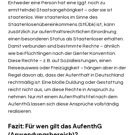
Entweder eine Person hat eine (ggf. noch zu 
ermittelnde) Staatsangehörigkeit – oder sie ist 
staatenlos. Wer staatenlos im Sinne des 
Staatenlosenübereinkommens (StlÜbk) ist, kann 
zusätzlich zur aufenthaltsrechtlichen Einordnung 
einen besonderen Status als Staatenloser erhalten. 
Damit verbunden sind bestimmte Rechte – ähnlich 
wie bei Flüchtlingen nach der Genfer Konvention. 
Diese Rechte – z. B. auf Sozialleistungen, einen 
Reiseausweis oder Freizügigkeit – hängen aber in der 
Regel davon ab, dass der Aufenthalt in Deutschland 
rechtmäßig ist. Eine bloße Duldung oder Gestattung 
reicht nicht aus, um diese Rechte in Anspruch zu 
nehmen. Nur mit einem Aufenthaltstitel nach dem 
AufenthG lassen sich diese Ansprüche vollständig 
realisieren.
Fazit: Für wen gilt das AufenthG 
(Anwendungsbereich)?