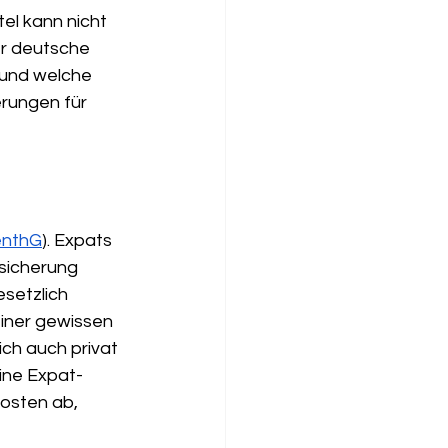
el kann nicht 
er deutsche 
 und welche 
rungen für 
fenthG
). Expats 
sicherung 
esetzlich 
iner gewissen 
ch auch privat 
ine Expat-
osten ab, 