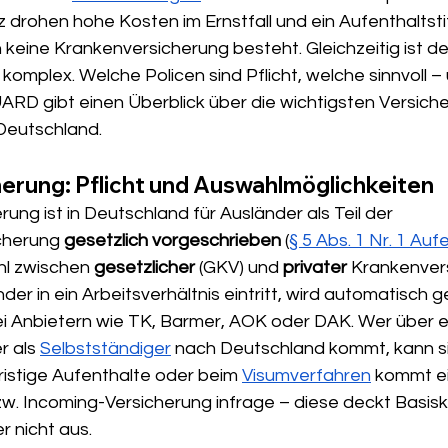
drohen hohe Kosten im Ernstfall und ein Aufenthaltstit
 keine Krankenversicherung besteht. Gleichzeitig ist d
omplex. Welche Policen sind Pflicht, welche sinnvoll –
ARD gibt einen Überblick über die wichtigsten Versiche
 Deutschland.
erung: Pflicht und Auswahlmöglichkeiten
ung ist in Deutschland für Ausländer als Teil der 
cherung 
gesetzlich vorgeschrieben 
(
§ 5 Abs. 1 Nr. 1 Au
l zwischen 
gesetzlicher
 (GKV) und 
privater 
Krankenver
der in ein Arbeitsverhältnis eintritt, wird automatisch g
ei Anbietern wie TK, Barmer, AOK oder DAK. Wer über e
 als 
Selbstständiger
 nach Deutschland kommt, kann si
fristige Aufenthalte oder beim 
Visumverfahren
 kommt e
w. Incoming-Versicherung infrage – diese deckt Basisk
r nicht aus.