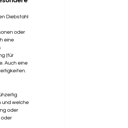
en Diebstahl 
rsonen oder 
h eine 
 
g (für 
e. Auch eine 
eitigkeiten.
ühzeitig 
n und welche 
ung oder 
 oder 