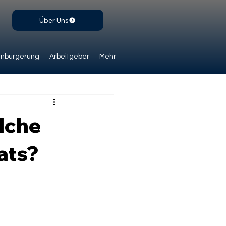
Über Uns
inbürgerung
Arbeitgeber
Mehr
lche
ats?