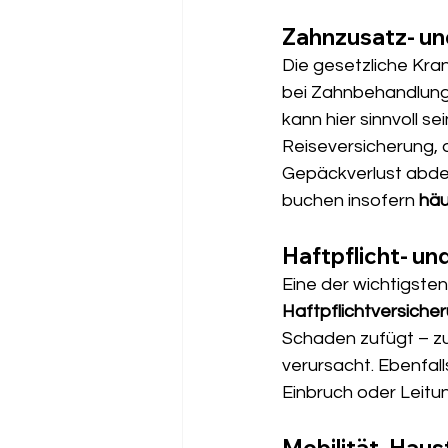
Zahnzusatz- un
Die gesetzliche Kra
bei Zahnbehandlung
kann hier sinnvoll se
Reiseversicherung, 
Gepäckverlust abdec
buchen insofern 
häu
Haftpflicht- un
Eine der wichtigsten
Haftpflichtversiche
Schaden zufügt – zum
verursacht. Ebenfall
Einbruch oder Leitu
Mobilität, Haus