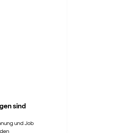
gen sind 
hnung und Job 
nden 