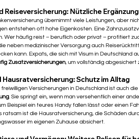
d Reiseversicherung: Nützliche Ergänzun
nkenversicherung übernimmt viele Leistungen, aber nich
en entstehen oft hohe Eigenkosten. Eine Zahnzusatzv
in. Wer häufig reist – beruflich oder privat – profitiert z
die neben medizinischer Versorgung auch Reiserücktritt
ken kann. Expats, die sich mit Visum in Deutschland au
fig Zusatzversicherungen
, um vollständig abgesichert z
d Hausratversicherung: Schutz im Alltag
 freiwilligen Versicherungen in Deutschland ist auch die
rung
. Sie springt ein, wenn man versehentlich einer and
 Beispiel ein teures Handy fallen lässt oder einen Fah
s ratsam ist die Hausratversicherung, die Schäden durc
ngswasser im eigenen Zuhause absichert.
tiere und Vermögen: Weitere Policen für 