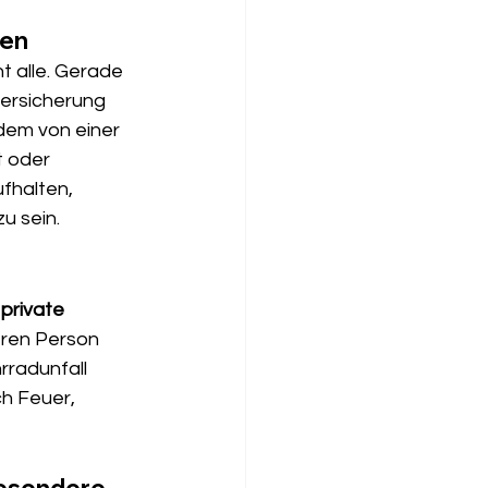
gen
t alle. Gerade 
ersicherung 
udem von einer 
 oder 
fhalten, 
u sein.
 
private 
eren Person 
rradunfall 
h Feuer, 
besondere 