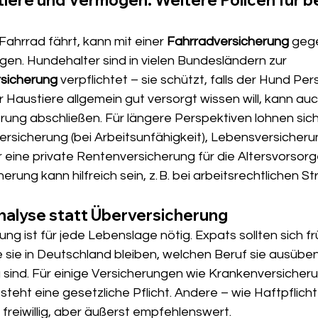
ahrrad fährt, kann mit einer 
Fahrradversicherung
 geg
en. Hundehalter sind in vielen Bundesländern zur 
rsicherung
 verpflichtet – sie schützt, falls der Hund Pe
 Haustiere allgemein gut versorgt wissen will, kann auc
rung abschließen. Für längere Perspektiven lohnen sich
rsicherung (bei Arbeitsunfähigkeit), Lebensversicherun
 eine private Rentenversicherung für die Altersvorsorg
ung kann hilfreich sein, z. B. bei arbeitsrechtlichen Str
analyse statt Überversicherung
ng ist für jede Lebenslage nötig. Expats sollten sich fr
e sie in Deutschland bleiben, welchen Beruf sie ausübe
g sind. Für einige Versicherungen wie Krankenversicher
teht eine gesetzliche Pflicht. Andere – wie Haftpflicht
freiwillig, aber äußerst empfehlenswert. 