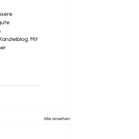
nsere 
gute 
 
nzleiblog. Mit 
er 
Alle ansehen