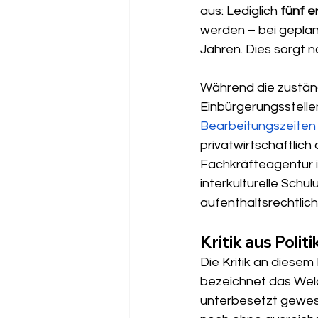
aus: Lediglich 
fünf e
werden – bei geplan
Jahren. Dies sorgt n
Während die zustän
Einbürgerungsstelle
Bearbeitungszeiten
privatwirtschaftlic
Fachkräfteagentur i
interkulturelle Schu
aufenthaltsrechtlic
Kritik aus Polit
Die Kritik an diesem
bezeichnet das Wel
unterbesetzt gewesen