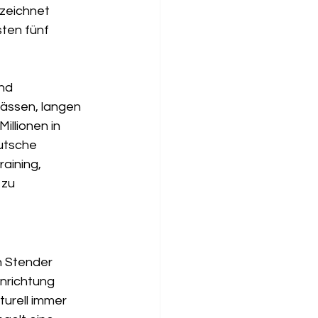
zeichnet 
ten fünf 
nd 
ässen, langen 
llionen in 
utsche 
aining, 
 zu 
h Stender 
inrichtung 
urell immer 