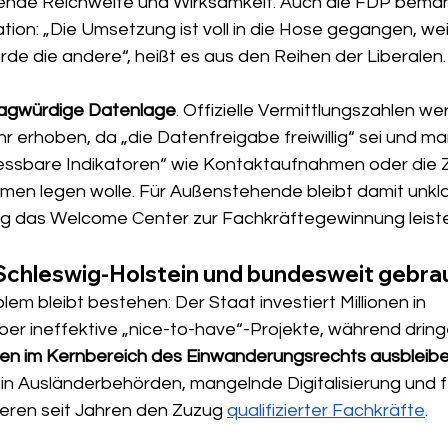
ende Reichweite und Wirksamkeit. Auch die FDP bemän
ation: „Die Umsetzung ist voll in die Hose gegangen, wei
rde die andere“, heißt es aus den Reihen der Liberalen.
ragwürdige Datenlage
. Offizielle Vermittlungszahlen we
r erhoben, da „die Datenfreigabe freiwillig“ sei und m
ssbare Indikatoren“ wie Kontaktaufnahmen oder die Z
en legen wolle. Für Außenstehende bleibt damit unkla
ag das Welcome Center zur Fachkräftegewinnung leiste
 Schleswig-Holstein und bundesweit gebra
lem bleibt bestehen: Der Staat investiert Millionen in 
aber ineffektive „nice-to-have“-Projekte, während drin
n im Kernbereich des Einwanderungsrechts ausbleib
 in Ausländerbehörden, mangelnde Digitalisierung und 
eren seit Jahren den Zuzug 
qualifizierter Fachkräfte
. 