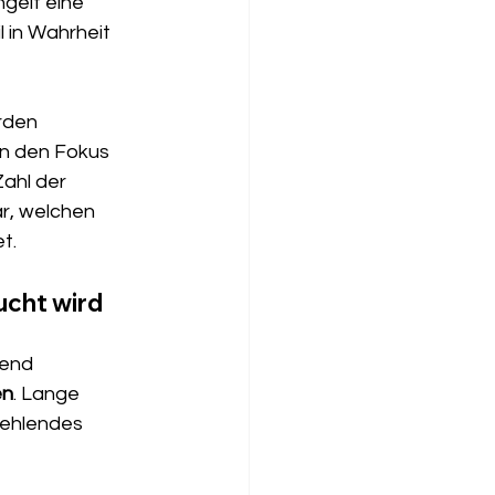
gelt eine 
l in Wahrheit 
rden 
an den Fokus 
ahl der 
r, welchen 
t.
ucht wird
gend 
en
. Lange 
fehlendes 