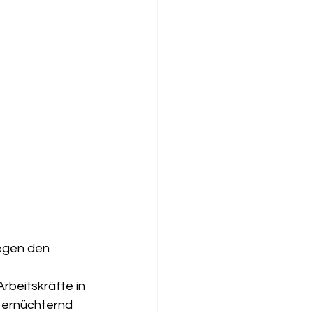
gegen den 
 
beitskräfte in 
s ernüchternd 