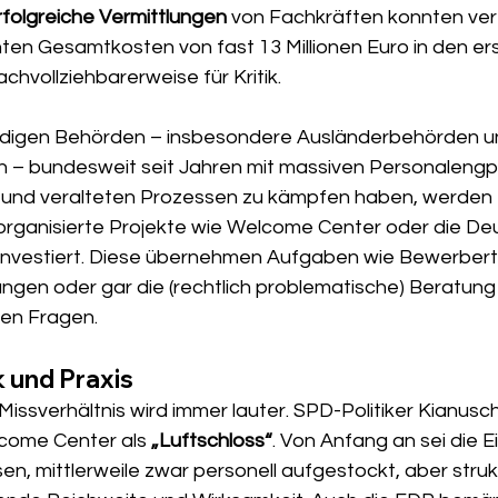
rfolgreiche Vermittlungen
 von Fachkräften konnten ver
ten Gesamtkosten von fast 13 Millionen Euro in den ers
achvollziehbarerweise für Kritik.
digen Behörden – insbesondere Ausländerbehörden u
n – bundesweit seit Jahren mit massiven Personalengp
 und veralteten Prozessen zu kämpfen haben, werden Mi
h organisierte Projekte wie Welcome Center oder die De
nvestiert. Diese übernehmen Aufgaben wie Bewerbertr
lungen oder gar die (rechtlich problematische) Beratung
hen Fragen.
ik und Praxis
 Missverhältnis wird immer lauter. SPD-Politiker Kianusc
come Center als 
„Luftschloss“
. Von Anfang an sei die E
, mittlerweile zwar personell aufgestockt, aber strukt