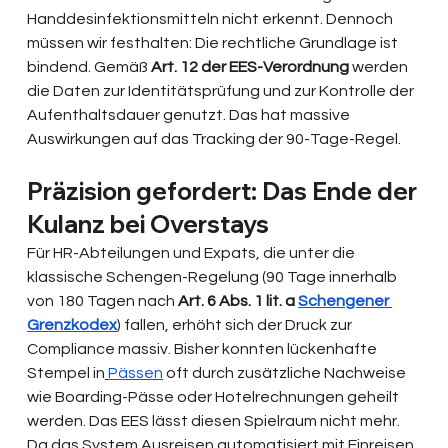
Handdesinfektionsmitteln nicht erkennt. Dennoch 
müssen wir festhalten: Die rechtliche Grundlage ist 
bindend. Gemäß 
Art. 12 der EES-Verordnung
 werden 
die Daten zur Identitätsprüfung und zur Kontrolle der 
Aufenthaltsdauer genutzt. Das hat massive 
Auswirkungen auf das Tracking der 90-Tage-Regel.
Präzision gefordert: Das Ende der 
Kulanz bei Overstays
Für HR-Abteilungen und Expats, die unter die 
klassische Schengen-Regelung (90 Tage innerhalb 
von 180 Tagen nach 
Art. 6 Abs. 1 lit. a 
Schengener 
Grenzkodex
) fallen, erhöht sich der Druck zur 
Compliance massiv. Bisher konnten lückenhafte 
Stempel in
Pässen
 oft durch zusätzliche Nachweise 
wie Boarding-Pässe oder Hotelrechnungen geheilt 
werden. Das EES lässt diesen Spielraum nicht mehr. 
Da das System Ausreisen automatisiert mit Einreisen 