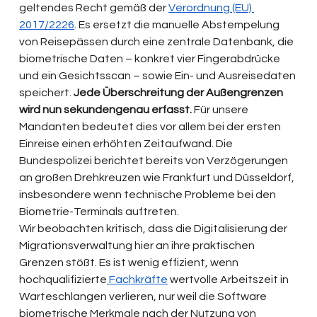
geltendes Recht gemäß der 
Verordnung (EU) 
2017/2226
. Es ersetzt die manuelle Abstempelung 
von Reisepässen durch eine zentrale Datenbank, die 
biometrische Daten – konkret vier Fingerabdrücke 
und ein Gesichtsscan – sowie Ein- und Ausreisedaten 
speichert. 
Jede Überschreitung der Außengrenzen 
wird nun sekundengenau erfasst.
 Für unsere 
Mandanten bedeutet dies vor allem bei der ersten 
Einreise einen erhöhten Zeitaufwand. Die 
Bundespolizei berichtet bereits von Verzögerungen 
an großen Drehkreuzen wie Frankfurt und Düsseldorf, 
insbesondere wenn technische Probleme bei den 
Biometrie-Terminals auftreten.
Wir beobachten kritisch, dass die Digitalisierung der 
Migrationsverwaltung hier an ihre praktischen 
Grenzen stößt. Es ist wenig effizient, wenn 
hochqualifizierte
Fachkräfte
 wertvolle Arbeitszeit in 
Warteschlangen verlieren, nur weil die Software 
biometrische Merkmale nach der Nutzung von 