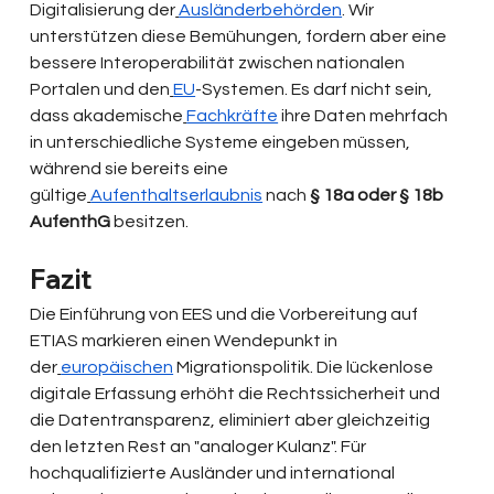
Digitalisierung der
Ausländerbehörden
. Wir 
unterstützen diese Bemühungen, fordern aber eine 
bessere Interoperabilität zwischen nationalen 
Portalen und den
EU
-Systemen. Es darf nicht sein, 
dass akademische
Fachkräfte
 ihre Daten mehrfach 
in unterschiedliche Systeme eingeben müssen, 
während sie bereits eine 
gültige
Aufenthaltserlaubnis
 nach 
§ 18a oder § 18b 
AufenthG
 besitzen.
Fazit
Die Einführung von EES und die Vorbereitung auf 
ETIAS markieren einen Wendepunkt in 
der
europäischen
 Migrationspolitik. Die lückenlose 
digitale Erfassung erhöht die Rechtssicherheit und 
die Datentransparenz, eliminiert aber gleichzeitig 
den letzten Rest an "analoger Kulanz". Für 
hochqualifizierte Ausländer und international 