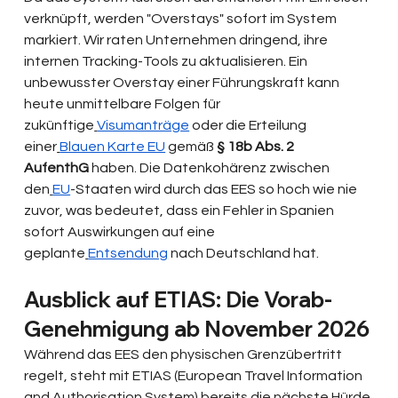
verknüpft, werden "Overstays" sofort im System 
markiert. Wir raten Unternehmen dringend, ihre 
internen Tracking-Tools zu aktualisieren. Ein 
unbewusster Overstay einer Führungskraft kann 
heute unmittelbare Folgen für 
zukünftige
Visumanträge
 oder die Erteilung 
einer
Blauen Karte EU
 gemäß 
§ 18b Abs. 2 
AufenthG
 haben. Die Datenkohärenz zwischen 
den
EU
-Staaten wird durch das EES so hoch wie nie 
zuvor, was bedeutet, dass ein Fehler in Spanien 
sofort Auswirkungen auf eine 
geplante
Entsendung
 nach Deutschland hat.
Ausblick auf ETIAS: Die Vorab-
Genehmigung ab November 2026
Während das EES den physischen Grenzübertritt 
regelt, steht mit ETIAS (European Travel Information 
and Authorisation System) bereits die nächste Hürde 