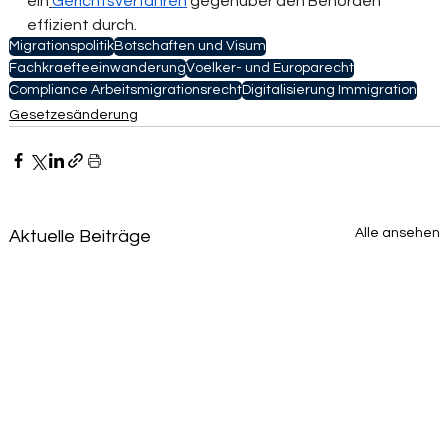
ein
Gerichtsverfahren
 gegenüber den Behörden 
effizient durch.
Migrationspolitik
Botschaften und Visum
Fachkraefteeinwanderung
Voelker- und Europarecht
Compliance Arbeitsmigrationsrecht
Digitalisierung Immigration
Gesetzesänderung
Alle ansehen
Aktuelle Beiträge