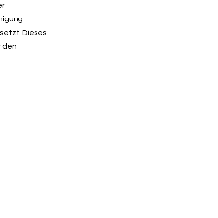
er
migung
setzt. Dieses
r den