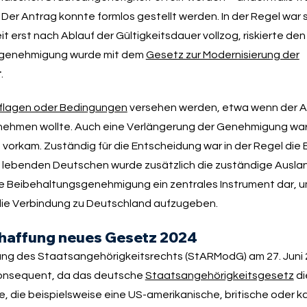
er Antrag konnte formlos gestellt werden. In der Regel war si
erst nach Ablauf der Gültigkeitsdauer vollzog, riskierte den 
gsgenehmigung wurde mit dem
Gesetz zur Modernisierung der
t
.
flagen oder Bedingungen
versehen werden, etwa wenn der An
ehmen wollte. Auch eine Verlängerung der Genehmigung war
 vorkam. Zuständig für die Entscheidung war in der Regel die
nd lebenden Deutschen wurde zusätzlich die zuständige Ausl
die Beibehaltungsgenehmigung ein zentrales Instrument dar, 
die Verbindung zu Deutschland aufzugeben.
haffung neues Gesetz 2024
rung des Staatsangehörigkeitsrechts (StARModG) am 27. Juni 
 konsequent, da das deutsche
Staatsangehörigkeitsgesetz
di
e, die beispielsweise eine US-amerikanische, britische oder 