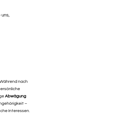
 uns,
 Während nach
persönliche
ige
Abwägung
ngehörigkeit –
iche Interessen.