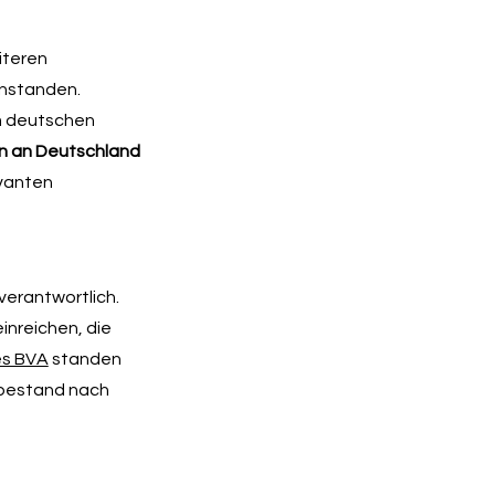
iteren
nstanden.
im deutschen
n an Deutschland
evanten
verantwortlich.
inreichen, die
es BVA
standen
 bestand nach