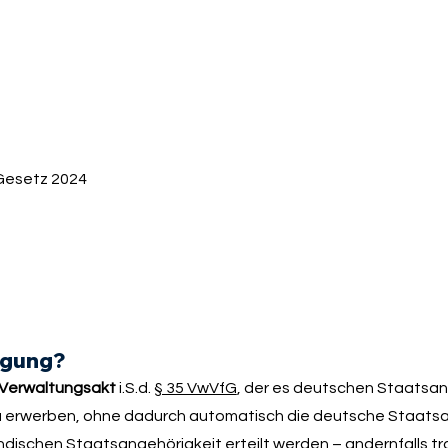
Gesetz 2024
igung?
Verwaltungsakt
i.S.d.
§ 35 VwVfG
, der es deutschen Staatsa
zu erwerben, ohne dadurch automatisch die deutsche Staatsa
ndischen Staatsangehörigkeit erteilt werden – andernfalls tra