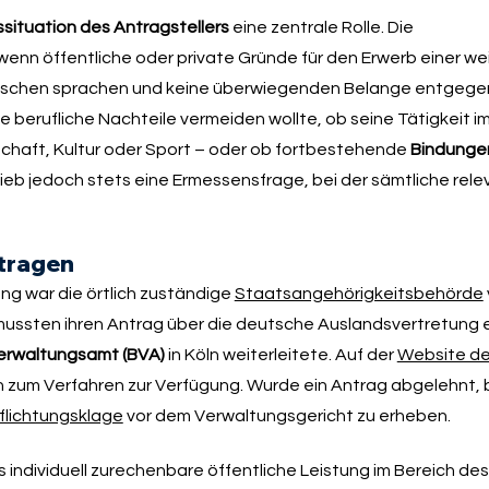
situation des Antragstellers
eine zentrale Rolle. Die
nn öffentliche oder private Gründe für den Erwerb einer we
tschen sprachen und keine überwiegenden Belange entgege
e berufliche Nachteile vermeiden wollte, ob seine Tätigkeit 
tschaft, Kultur oder Sport – oder ob fortbestehende
Bindunge
eb jedoch stets eine Ermessensfrage, bei der sämtliche rel
tragen
g war die örtlich zuständige
Staatsangehörigkeitsbehörde
ussten ihren Antrag über die deutsche Auslandsvertretung e
rwaltungsamt (BVA)
in Köln weiterleitete. Auf der
Website d
 zum Verfahren zur Verfügung. Wurde ein Antrag abgelehnt,
flichtungsklage
vor dem Verwaltungsgericht zu erheben.
 individuell zurechenbare öffentliche Leistung im Bereich des