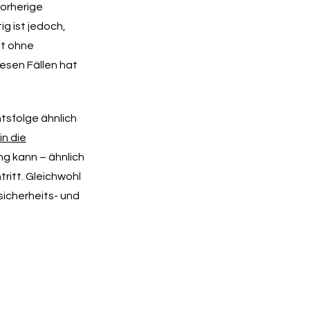
orherige
tig ist jedoch,
it ohne
esen Fällen hat
tsfolge ähnlich
in die
g kann – ähnlich
ritt. Gleichwohl
sicherheits- und