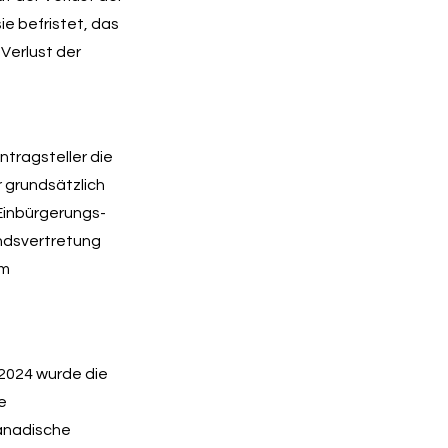
e befristet, das
Verlust der
tragsteller die
 grundsätzlich
 Einbürgerungs-
andsvertretung
um
2024 wurde die
e
kanadische