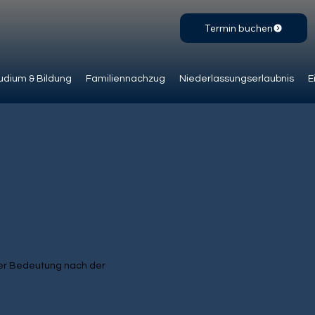
Termin buchen
udium & Bildung
Familiennachzug
Niederlassungserlaubnis
E
rer Bedeutung nach der