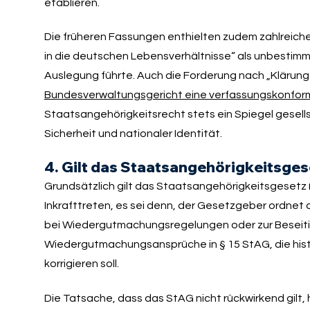
etablieren.
Die früheren Fassungen enthielten zudem zahlreiche
in die deutschen Lebensverhältnisse“ als unbestimmt
Auslegung führte. Auch die Forderung nach „Klärun
Bundesverwaltungsgericht eine verfassungskonform
Staatsangehörigkeitsrecht stets ein Spiegel gesell
Sicherheit und nationaler Identität.
4. Gilt das Staatsangehörigkeitsge
Grundsätzlich gilt das Staatsangehörigkeitsgesetz
Inkrafttreten, es sei denn, der Gesetzgeber ordnet 
bei Wiedergutmachungsregelungen oder zur Beseitigun
Wiedergutmachungsansprüche in § 15 StAG, die his
korrigieren soll.
Die Tatsache, dass das StAG nicht rückwirkend gilt, h