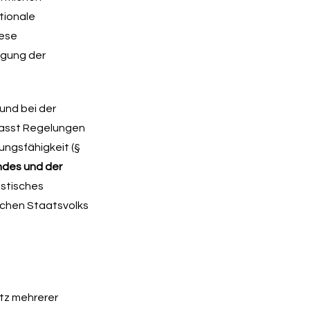
tionale
iese
egung der
und bei der
mfasst Regelungen
ungsfähigkeit (§
ndes und der
istisches
schen Staatsvolks
itz mehrerer