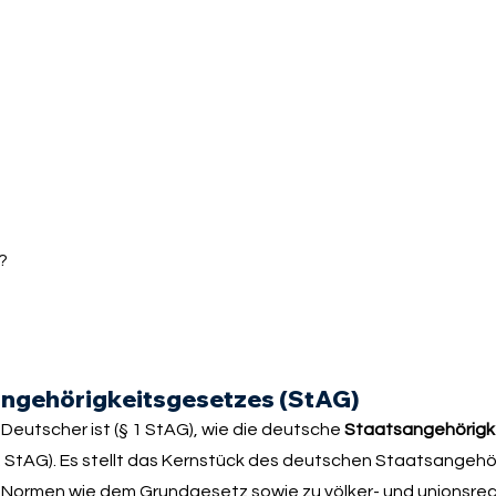
?
angehörigkeitsgesetzes (StAG)
 Deutscher ist (§ 1 StAG), wie die deutsche
Staatsangehörigk
. StAG). Es stellt das Kernstück des deutschen Staatsangehö
en Normen wie dem
Grundgesetz
sowie zu völker- und unionsrec