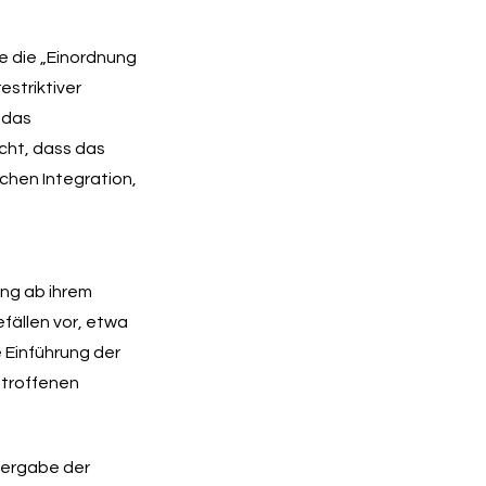
e die „Einordnung
estriktiver
 das
cht, dass das
chen Integration,
ng ab ihrem
fällen vor, etwa
 Einführung der
etroffenen
tergabe der