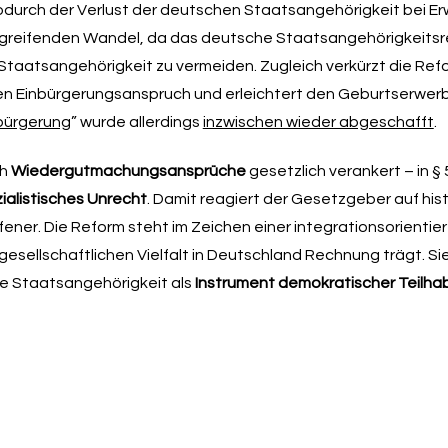
durch der Verlust der deutschen Staatsangehörigkeit bei Er
iefgreifenden Wandel, da das deutsche Staatsangehörigkeits
Staatsangehörigkeit zu vermeiden. Zugleich verkürzt die Ref
hen Einbürgerungsanspruch und erleichtert den Geburtserwer
bürgerung
” wurde allerdings
inzwischen wieder abgeschafft
.
ch
Wiedergutmachungsansprüche
gesetzlich verankert – in § 
ialistisches Unrecht
. Damit reagiert der Gesetzgeber auf his
fener. Die Reform steht im Zeichen einer integrationsorientie
gesellschaftlichen Vielfalt in Deutschland Rechnung trägt. Sie
ie Staatsangehörigkeit als
Instrument demokratischer Teilh