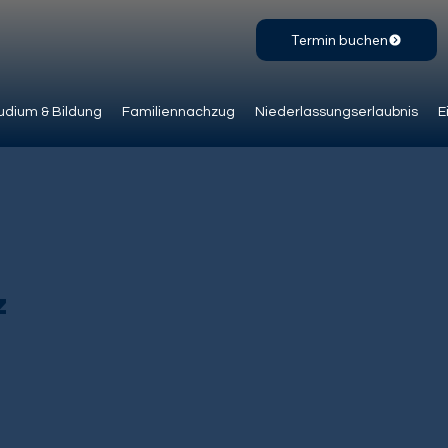
Termin buchen
udium & Bildung
Familiennachzug
Niederlassungserlaubnis
E
z