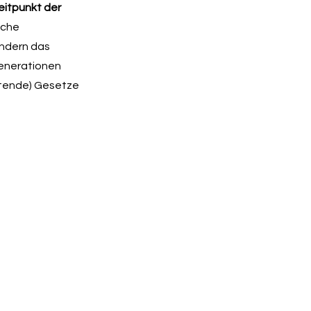
eitpunkt der
sche
ondern das
Generationen
eltende) Gesetze