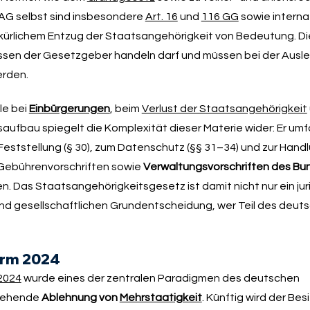
AG selbst sind insbesondere
Art. 16
und
116 GG
sowie interna
lkürlichem Entzug der Staatsangehörigkeit von Bedeutung. D
ssen der Gesetzgeber handeln darf und müssen bei der Ausl
erden.
le bei
Einbürgerungen
, beim
Verlust der Staatsangehörigkeit
saufbau spiegelt die Komplexität dieser Materie wider: Er u
 Feststellung (§ 30), zum Datenschutz (§§ 31–34) und zur Handl
 Gebührenvorschriften sowie
Verwaltungsvorschriften des Bu
n. Das Staatsangehörigkeitsgesetz ist damit nicht nur ein jur
nd gesellschaftlichen Grundentscheidung, wer Teil des deut
orm 2024
2024
wurde eines der zentralen Paradigmen des deutschen
tgehende
Ablehnung von
Mehrstaatigkeit
. Künftig wird der Bes