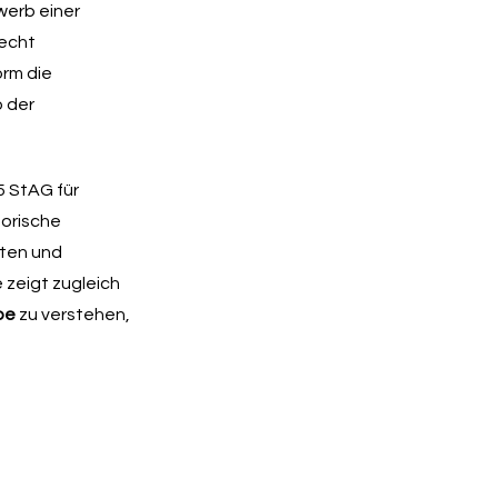
werb einer
recht
orm die
b der
5 StAG für
torische
rten und
 zeigt zugleich
abe
zu verstehen,