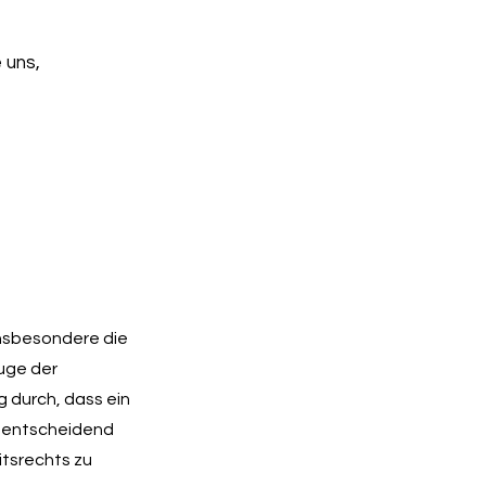
 uns,
Insbesondere die
Zuge der
g durch, dass ein
g entscheidend
itsrechts zu