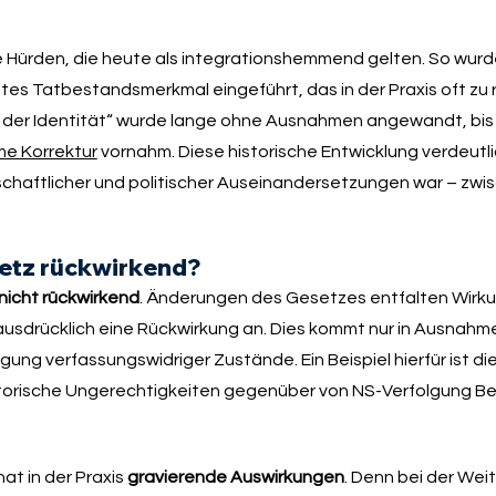
 Hürden, die heute als integrationshemmend gelten. So wurd
es Tatbestandsmerkmal eingeführt, das in der Praxis oft zu r
g der Identität“ wurde lange ohne Ausnahmen angewandt, bis
e Korrektur
vornahm. Diese historische Entwicklung verdeutli
schaftlicher und politischer Auseinandersetzungen war – zwis
setz rückwirkend?
nicht rückwirkend
. Änderungen des Gesetzes entfalten Wirku
ausdrücklich eine Rückwirkung an. Dies kommt nur in Ausnahme
g verfassungswidriger Zustände. Ein Beispiel hierfür ist die
torische Ungerechtigkeiten gegenüber von NS-Verfolgung B
at in der Praxis
gravierende Auswirkungen
. Denn bei der Wei