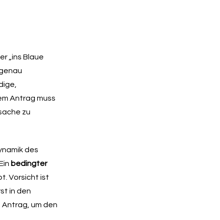
r „ins Blaue
r genau
dige,
em Antrag muss
tsache zu
Dynamik des
Ein
bedingter
. Vorsicht ist
st in den
n Antrag, um den