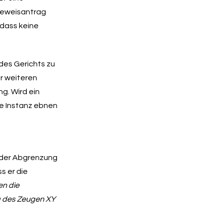
 Beweisantrag
 dass keine
des Gerichts zu
er weiteren
g. Wird ein
te Instanz ebnen
i der Abgrenzung
s er die
en die
g des Zeugen XY