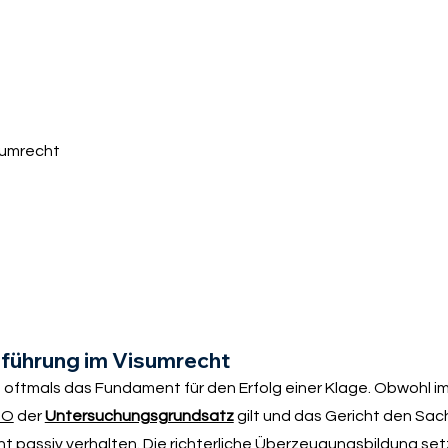
sumrecht
sführung im Visumrecht
oftmals das Fundament für den Erfolg einer Klage. Obwohl i
GO
der
Untersuchungsgrundsatz
gilt und das Gericht den Sac
t passiv verhalten. Die richterliche Überzeugungsbildung set