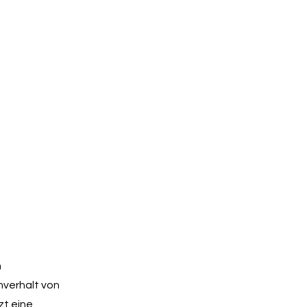
m
hverhalt von
zt eine