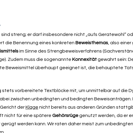
?
ind streng; er darf insbesondere nicht „aufs Geratewohl“ ode
dert die Benennung eines konkreten
Beweisthemas
, also eine
smittels
im Sinne des Strengbeweisverfahrens (Sachverstän
ge). Zudem muss die sogenannte
Konnexität
gewahrt sein: D
lte Beweismittel überhaupt geeignet ist, die behauptete Ta
ng stets vorbereitete Textblöcke mit, um unmittelbar auf die 
dabei zwischen unbedingten und bedingten Beweisanträgen. 
s Gericht der
Klage
nicht bereits aus anderen Gründen stattgibt
t nicht für eine spätere
Gehörsrüge
genutzt werden, da er er
r gerügt werden kann. Wir raten daher meist zum unbedingte
rn.