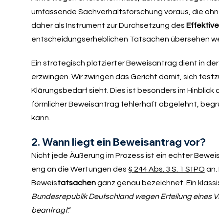
umfassende Sachverhaltsforschung voraus, die ohne 
daher als Instrument zur Durchsetzung des
Effektiv
entscheidungserheblichen Tatsachen übersehen w
Ein strategisch platzierter Beweisantrag dient in d
erzwingen. Wir zwingen das Gericht damit, sich fest
Klärungsbedarf sieht. Dies ist besonders im Hinblick
förmlicher Beweisantrag fehlerhaft abgelehnt, begr
kann.
2. Wann liegt ein Beweisantrag vor?
Nicht jede Äußerung im Prozess ist ein echter Bewei
eng an die Wertungen des
§ 244 Abs. 3 S. 1 StPO
an. 
Beweis
tatsachen
ganz genau bezeichnet. Ein klassi
Bundesrepublik Deutschland wegen Erteilung eines Vi
beantragt
.“