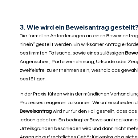
3. Wie wird ein Beweisantrag gestellt
Die formellen Anforderungen an einen Beweisantrag s
hinein“ gestellt werden. Ein wirksamer Antrag erfor
bestimmten Tatsache, sowie eines zulässigen
Bewei
Augenschein, Parteivernehmung, Urkunde oder Zeu
zweifelsfrei zu entnehmen sein, weshalb das gewäh
bestätigen.
In der Praxis führen wir in der mündlichen Verhandlu
Prozesses reagieren zu können. Wir unterscheiden 
Beweisantrag
wird nur für den Fall gestellt, dass da
jedoch geboten: Ein bedingter Beweisantrag kann of
Urteilsgründen beschieden wird und dann nicht meh
Anspruch auf rechtliches Gehör lückenlos abzusiche