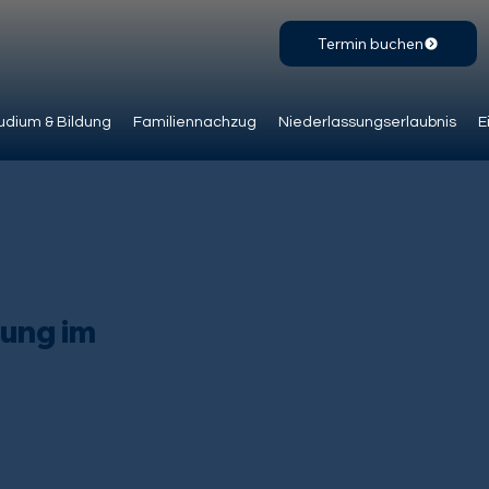
Termin buchen
udium & Bildung
Familiennachzug
Niederlassungserlaubnis
E
ung im