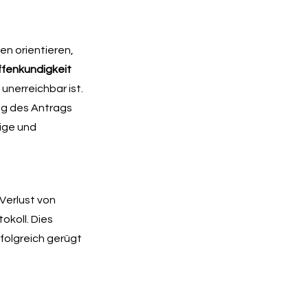
en orientieren,
fenkundigkeit
unerreichbar ist.
ng des Antrags
tige und
Verlust von
okoll. Dies
folgreich gerügt