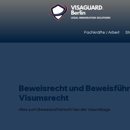
Fachkräfte / Arbeit
St
Beweisrecht und Beweisführ
Visumsrecht
Alles zum Beweismittelrecht bei der Visumklage.