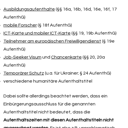
Ausbildungsaufenthalte
(§§ 16a, 16b, 16d, 16e, 16f, 17
AufenthG)
mobile Forscher
(§ 18f AufenthG)
ICT-Karte und mobiler ICT-Karte
(§§ 19, 19b AufenthG)
Teilnehmer am europäischen Freiwilligendienst
(§ 19e
AufenthG)
Job-Seeker Visum
und
Chancenkarte
(§§ 20, 20a
AufenthG)
Temporärer Schutz
(u.a. für Ukrainer; § 24 AufenthG)
verschiedene humanitäre Aufenthaltstitel
Dabei sollte allerdings beachtet werden, dass ein
Einbürgerungsausschluss für die genannten
Aufenthaltstitel nicht bedeutet, dass die
Aufenthaltszeiten mit diesen Aufenthaltstiteln nicht
angerechnet werden
. Es ist also z.B. unproblematisch