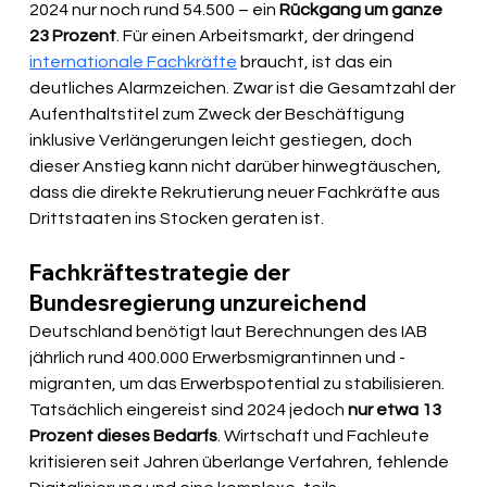
2024 nur noch rund 54.500 – ein 
Rückgang um ganze 
23 Prozent
. Für einen Arbeitsmarkt, der dringend 
internationale Fachkräfte
 braucht, ist das ein 
deutliches Alarmzeichen. Zwar ist die Gesamtzahl der 
Aufenthaltstitel zum Zweck der Beschäftigung 
inklusive Verlängerungen leicht gestiegen, doch 
dieser Anstieg kann nicht darüber hinwegtäuschen, 
dass die direkte Rekrutierung neuer Fachkräfte aus 
Drittstaaten ins Stocken geraten ist.
Fachkräftestrategie der 
Bundesregierung unzureichend
Deutschland benötigt laut Berechnungen des IAB 
jährlich rund 400.000 Erwerbsmigrantinnen und -
migranten, um das Erwerbspotential zu stabilisieren. 
Tatsächlich einge­reist sind 2024 jedoch 
nur etwa 13 
Prozent dieses Bedarfs
. Wirtschaft und Fachleute 
kritisieren seit Jahren überlange Verfahren, fehlende 