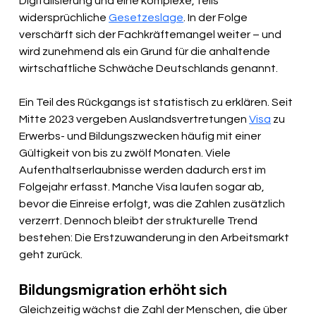
Digitalisierung und eine komplexe, teils 
widersprüchliche 
Gesetzeslage
. In der Folge 
verschärft sich der Fachkräftemangel weiter – und 
wird zunehmend als ein Grund für die anhaltende 
wirtschaftliche Schwäche Deutschlands genannt.
Ein Teil des Rückgangs ist statistisch zu erklären. Seit 
Mitte 2023 vergeben Auslandsvertretungen 
Visa
 zu 
Erwerbs- und Bildungszwecken häufig mit einer 
Gültigkeit von bis zu zwölf Monaten. Viele 
Aufenthaltserlaubnisse werden dadurch erst im 
Folgejahr erfasst. Manche Visa laufen sogar ab, 
bevor die Einreise erfolgt, was die Zahlen zusätzlich 
verzerrt. Dennoch bleibt der strukturelle Trend 
bestehen: Die Erstzuwanderung in den Arbeitsmarkt 
geht zurück.
Bildungsmigration erhöht sich
Gleichzeitig wächst die Zahl der Menschen, die über 