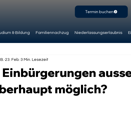
Termin buchen
udium & Bildung
Familiennachzug
Niederlassungserlaubnis
E
.B.
23. Feb.
3 Min. Lesezeit
 Einbürgerungen ausse
überhaupt möglich?