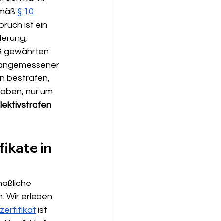
emäß 
§ 10 
ruch ist ein 
erung, 
G gewährten 
b angemessener 
n bestrafen, 
haben, nur um 
lektivstrafen 
ikate in 
aßliche 
 Wir erleben 
ertifikat
 ist 