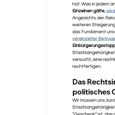
hat. Was in jedem a
Einzelnen gälte
, 
wird
Angesichts der Reko
weiteren Steigerung 
das Fundament uns
vereinzelter Betrugs
Einbürgerungsstop
Staatsangehörigkeits
versucht, eine restr
rechtfertigen.
Das Rechtsin
politisches
Wir müssen uns zunä
Staatsangehörigkeits
"Geschenk" ist, das