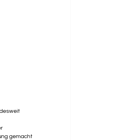
ndesweit 
r 
rung gemacht 