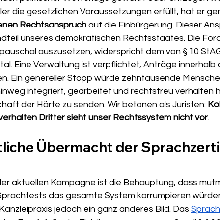
ler die gesetzlichen Voraussetzungen erfüllt, hat er g
enen Rechtsanspruch
 auf die Einbürgerung. Dieser Ansp
dteil unseres demokratischen Rechtsstaates. Die Ford
 pauschal auszusetzen, widerspricht dem von § 10 StA
l. Eine Verwaltung ist verpflichtet, Anträge innerhal
en. Ein genereller Stopp würde zehntausende Mensche
hinweg integriert, gearbeitet und rechtstreu verhalten 
chaft der Härte zu senden. Wir betonen als Juristen: 
Kol
hlverhalten Dritter sieht unser Rechtssystem nicht vor
.
liche Übermacht der Sprachzertif
 der aktuellen Kampagne ist die Behauptung, dass mutm
Sprachtests das gesamte System korrumpieren würden.
 Kanzleipraxis jedoch ein ganz anderes Bild. Das 
Sprachz