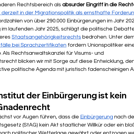
nderen Rechtsbereich als 
absurder Eingriff in die Recht
 derzeit in der Migrationspolitik als ernsthafte Forderun
rdzahlen von über 290.000 Einbürgerungen im Jahr 202
im laufenden Jahr 2025, schlägt die politische Debatte
eres 
Staatsangehörigkeitsrechts
 bedrohen. Unter de
fälle bei Sprachzertifikaten
 fordern Unionspolitiker ein
p
. Als Rechtsanwaltskanzlei für Visums- und 
recht blicken wir mit Sorge auf diese Entwicklung, denn
iktive politische Agenda mit juristisch fadenscheinigen
stitut der Einbürgerung ist kein 
 Gnadenrecht
chst vor Augen führen, dass die 
Einbürgerung
 nach d
gesetz (StAG) kein Akt staatlicher Willkür oder ein blo
 nach politischer Wetterlage gewährt oder entzogen w