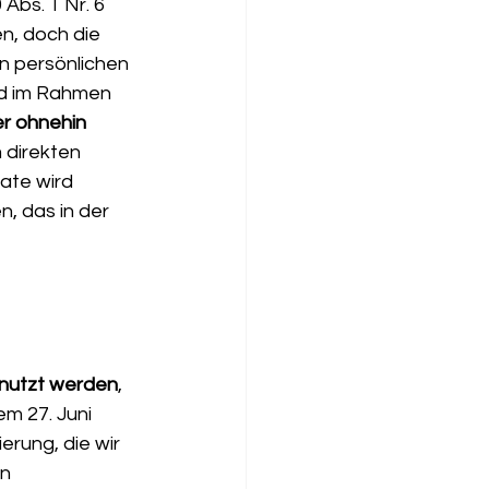
Abs. 1 Nr. 6 
, doch die 
n persönlichen 
nd im Rahmen 
 ohnehin 
 direkten 
ate wird 
n, das in der 
enutzt werden
, 
em 27. Juni 
erung, die wir 
n 