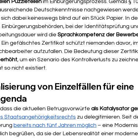
ielen Puzzleteilen
 im Einbürgerungsprozess. Gemäß § 10 
usreichende Deutschkenntnisse nachgewiesen werden
ich dabei keineswegs blind auf ein Stück Papier. In de
 Einbürgerungsbehörden, bei der Identitätsprüfung u
eitungsdauer wird die 
Sprachkompetenz der Bewerber
. Ein gefälschtes Zertifikat schützt niemanden davor, im
hbearbeiter aufzufallen. Die Bedeutung dieser Zertifik
berhöht
, um ein Szenario des Kontrollverlusts zu zeichne
 so nicht existiert.
isierung von Einzelfällen für eine 
 Agenda
h, dass die aktuellen Betrugsvorwürfe 
als Katalysator g
s Staatsangehörigkeitsrechts
 zu delegitimieren. Seit d
erung 
bereits nach fünf Jahren möglich
 – eine Modernisi
lich begrüßen, da sie der Lebensrealität einer moderne