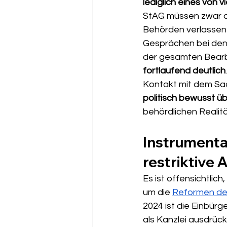
lediglich eines von v
StAG müssen zwar a
Behörden verlassen s
Gesprächen bei den
der gesamten Bearb
fortlaufend deutlich
Kontakt mit dem Sac
politisch bewusst ü
behördlichen Realität
Instrumental
restriktive
Es ist offensichtlic
um die 
Reformen de
2024 ist die Einbürg
als Kanzlei ausdrück