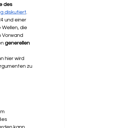
e des 
g diskutiert
. 
4 und einer 
 Wellen, die 
m Vorwand 
en 
generellen 
 hier wird 
 Argumenten zu 
em 
ßes 
erden kann. 