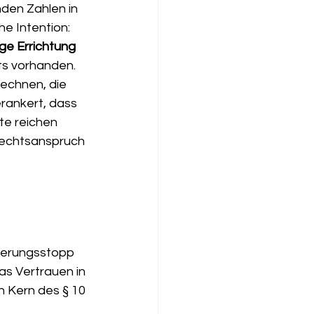
den Zahlen in 
e Intention: 
ge Errichtung 
ts vorhanden. 
rechnen, die 
rankert, dass 
te reichen 
Rechtsanspruch 
 
gerungsstopp 
as Vertrauen in 
 Kern des § 10 