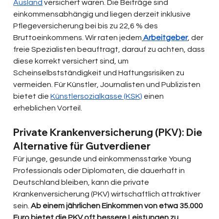
Ausland
 versichert waren. Die Beiträge sind 
einkommensabhängig und liegen derzeit inklusive 
Pflegeversicherung bei bis zu 22,6 % des 
Bruttoeinkommens. Wir raten jedem
Arbeitgeber
, der 
freie Spezialisten beauftragt, darauf zu achten, dass 
diese korrekt versichert sind, um 
Scheinselbstständigkeit und Haftungsrisiken zu 
vermeiden. Für Künstler, Journalisten und Publizisten 
bietet die 
Künstlersozialkasse (KSK)
 einen 
erheblichen Vorteil.
Private Krankenversicherung (PKV): Die 
Alternative für Gutverdiener
Für junge, gesunde und einkommensstarke Young 
Professionals oder Diplomaten, die dauerhaft in 
Deutschland bleiben, kann die private 
Krankenversicherung (PKV) wirtschaftlich attraktiver 
sein. 
Ab einem jährlichen Einkommen von etwa 35.000 
Euro bietet die PKV oft bessere Leistungen zu 