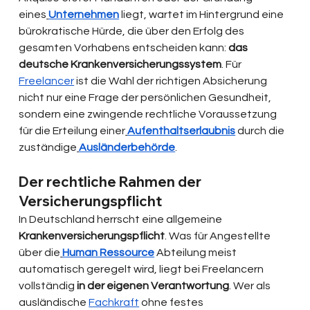
eines
Unternehmen
 liegt, wartet im Hintergrund eine 
bürokratische Hürde, die über den Erfolg des 
gesamten Vorhabens entscheiden kann: 
das 
deutsche Krankenversicherungssystem
. Für 
Freelancer
 ist die Wahl der richtigen Absicherung 
nicht nur eine Frage der persönlichen Gesundheit, 
sondern eine zwingende rechtliche Voraussetzung 
für die Erteilung einer
Aufenthaltserlaubnis
 durch die 
zuständige
Ausländerbehörde
.
Der rechtliche Rahmen der 
Versicherungspflicht
In Deutschland herrscht eine allgemeine 
Krankenversicherungspflicht
. Was für Angestellte 
über die
Human Ressource
 Abteilung meist 
automatisch geregelt wird, liegt bei Freelancern 
vollständig 
in der eigenen Verantwortung
. Wer als 
ausländische 
Fachkraft
 ohne festes 