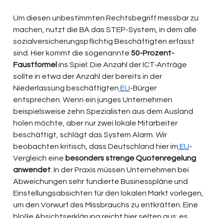
Um diesen unbestimmten Rechtsbegriff messbar zu 
machen, nutzt die BA das STEP-System, in dem alle 
sozialversicherungspflichtig Beschäftigten erfasst 
sind. Hier kommt die sogenannte 
50-Prozent-
Faustformel
 ins Spiel: Die Anzahl der ICT-Anträge 
sollte in etwa der Anzahl der bereits in der 
Niederlassung beschäftigten
EU
-Bürger 
entsprechen. Wenn ein junges Unternehmen 
beispielsweise zehn Spezialisten aus dem Ausland 
holen möchte, aber nur zwei lokale Mitarbeiter 
beschäftigt, schlägt das System Alarm. Wir 
beobachten kritisch, dass Deutschland hier im
EU
-
Vergleich eine 
besonders strenge Quotenregelung 
anwendet
. In der Praxis müssen Unternehmen bei 
Abweichungen sehr fundierte Businesspläne und 
Einstellungsabsichten für den lokalen Markt vorlegen, 
um den Vorwurf des Missbrauchs zu entkräften. Eine 
bloße Absichtserklärung reicht hier selten aus; es 