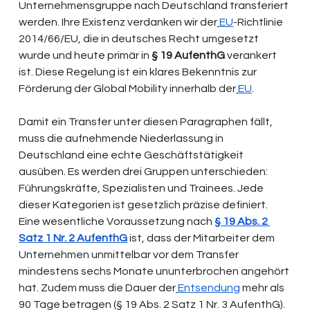
Unternehmensgruppe nach Deutschland transferiert 
werden. Ihre Existenz verdanken wir der
EU
-Richtlinie 
2014/66/EU, die in deutsches Recht umgesetzt 
wurde und heute primär in 
§ 19 AufenthG
 verankert 
ist. Diese Regelung ist ein klares Bekenntnis zur 
Förderung der Global Mobility innerhalb der
EU
.
Damit ein Transfer unter diesen Paragraphen fällt, 
muss die aufnehmende Niederlassung in 
Deutschland eine echte Geschäftstätigkeit 
ausüben. Es werden drei Gruppen unterschieden: 
Führungskräfte, Spezialisten und Trainees. Jede 
dieser Kategorien ist gesetzlich präzise definiert. 
Eine wesentliche Voraussetzung nach 
§ 19 Abs. 2 
Satz 1 Nr. 2 AufenthG
 ist, dass der Mitarbeiter dem 
Unternehmen unmittelbar vor dem Transfer 
mindestens sechs Monate ununterbrochen angehört 
hat. Zudem muss die Dauer der
Entsendung
 mehr als 
90 Tage betragen (§ 19 Abs. 2 Satz 1 Nr. 3 AufenthG). 