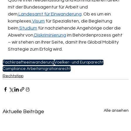
Quote Ihrer Niederlassung und kommunizieren direkt 
mit der Bundesagentur für Arbeit und 
dem
Landesamt für Einwanderung
. Ob es um ein 
komplexes
Visum
 für Spezialisten, die Begleitung 
beim
Studium
 für nachziehende Angehörige oder die 
Abwehr von
Diskriminierung
 im Behördenprozess geht 
– wir stehen an Ihrer Seite, damit Ihre Global Mobility 
Strategie zum Erfolg wird.
Fachkraefteeinwanderung
Voelker- und Europarecht
Compliance Arbeitsmigrationsrecht
Rechtstipp
Alle ansehen
Aktuelle Beiträge