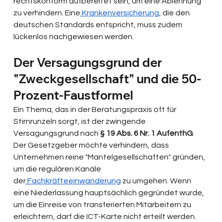
rechtskonform aufbereitet sein, um eine Ablehnung 
zu verhindern. Eine
Krankenversicherung
, die den 
deutschen Standards entspricht, muss zudem 
lückenlos nachgewiesen werden.
Der Versagungsgrund der 
"Zweckgesellschaft" und die 50-
Prozent-Faustformel
Ein Thema, das in der Beratungspraxis oft für 
Stirnrunzeln sorgt, ist der zwingende 
Versagungsgrund nach 
§ 19 Abs. 6 Nr. 1 AufenthG
. 
Der Gesetzgeber möchte verhindern, dass 
Unternehmen reine "Mantelgesellschaften" gründen, 
um die regulären Kanäle 
der
Fachkräfteeinwanderung
 zu umgehen. Wenn 
eine Niederlassung hauptsächlich gegründet wurde, 
um die Einreise von transferierten Mitarbeitern zu 
erleichtern, darf die ICT-Karte nicht erteilt werden.