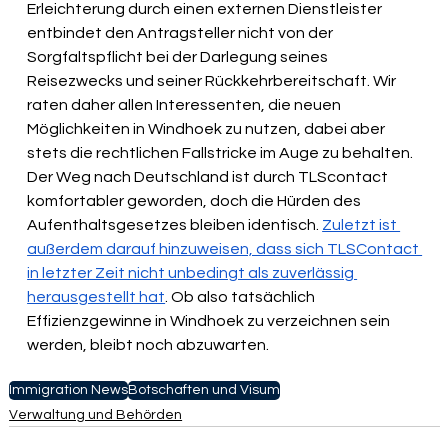
Erleichterung durch einen externen Dienstleister 
entbindet den Antragsteller nicht von der 
Sorgfaltspflicht bei der Darlegung seines 
Reisezwecks und seiner Rückkehrbereitschaft. Wir 
raten daher allen Interessenten, die neuen 
Möglichkeiten in Windhoek zu nutzen, dabei aber 
stets die rechtlichen Fallstricke im Auge zu behalten. 
Der Weg nach Deutschland ist durch TLScontact 
komfortabler geworden, doch die Hürden des 
Aufenthaltsgesetzes bleiben identisch. 
Zuletzt ist 
außerdem darauf hinzuweisen, dass sich TLSContact 
in letzter Zeit nicht unbedingt als zuverlässig 
herausgestellt hat
. Ob also tatsächlich 
Effizienzgewinne in Windhoek zu verzeichnen sein 
werden, bleibt noch abzuwarten.
Immigration News
Botschaften und Visum
Verwaltung und Behörden