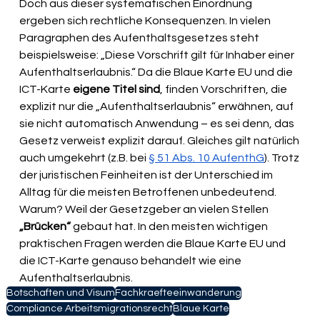
Doch aus dieser systematischen Einordnung 
ergeben sich rechtliche Konsequenzen. In vielen 
Paragraphen des Aufenthaltsgesetzes steht 
beispielsweise: „Diese Vorschrift gilt für Inhaber einer 
Aufenthaltserlaubnis.“ Da die Blaue Karte EU und die 
ICT-Karte 
eigene Titel sind
, finden Vorschriften, die 
explizit nur die „Aufenthaltserlaubnis“ erwähnen, auf 
sie nicht automatisch Anwendung – es sei denn, das 
Gesetz verweist explizit darauf. Gleiches gilt natürlich 
auch umgekehrt (z.B. bei 
§ 51 Abs. 10 AufenthG
). Trotz 
der juristischen Feinheiten ist der Unterschied im 
Alltag für die meisten Betroffenen unbedeutend. 
Warum? Weil der Gesetzgeber an vielen Stellen 
„Brücken“
 gebaut hat. In den meisten wichtigen 
praktischen Fragen werden die Blaue Karte EU und 
die ICT-Karte genauso behandelt wie eine 
Aufenthaltserlaubnis. 
Botschaften und Visum
Fachkraefteeinwanderung
Compliance Arbeitsmigrationsrecht
Blaue Karte