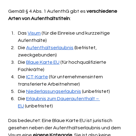
Gemäß § 4 Abs. 1 AufenthG gibt es 
verschiedene 
Arten von Aufenthaltstiteln
:
Das 
Visum
 (für die Einreise und kurzzeitige 
Aufenthalte)
Die 
Aufenthaltserlaubnis
 (befristet, 
zweckgebunden)
Die 
Blaue Karte EU
 (für hochqualifizierte 
Fachkräfte)
Die 
ICT-Karte
 (für unternehmensintern 
transferierte Arbeitnehmer)
Die 
Niederlassungserlaubnis
 (unbefristet)
Die 
Erlaubnis zum Daueraufenthalt – 
EU
 (unbefristet)
Das bedeutet: Eine Blaue Karte EU ist juristisch 
gesehen neben der Aufenthaltserlaubnis und dem 
Visum eine 
eigene Kategorie
. Sie ist also keine 