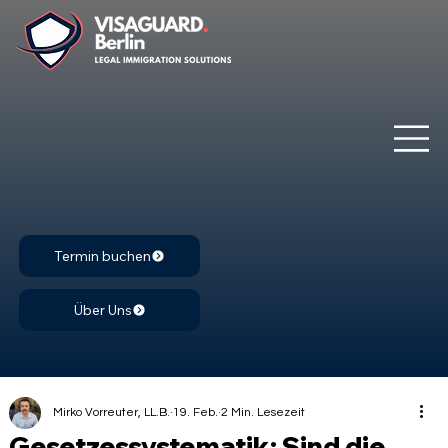
Termin buchen
Über Uns
Mirko Vorreuter, LL.B.
19. Feb.
2 Min. Lesezeit
Gesetzessystematik: Sind die