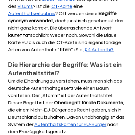
des 
Visums
? Ist die 
ICT-Karte
 eine 
Aufenthaltserlaubnis
? Oft werden diese 
Begriffe 
synonym verwendet
, doch juristisch gesehen ist das 
nicht ganz korrekt. Die überraschende Antwort 
lautet tatsächlich: Weder noch. Sowohl die Blaue 
Karte EU als auch die ICT-Karte sind eigenständige 
Arten von Aufenthalts”
titeln
” i.S.d.
 § 4 AufenthG
 .
Die Hierarchie der Begriffe: Was ist ein 
Aufenthaltstitel?
Um die Einordnung zu verstehen, muss man sich das 
deutsche Aufenthaltsgesetz wie einen Baum 
vorstellen. Der „Stamm“ ist der Aufenthaltstitel. 
Dieser Begriff ist der 
Oberbegriff für alle Dokumente
, 
die einem Nicht-EU-Bürger das Recht geben, sich in 
Deutschland aufzuhalten. Davon unabhängig ist das 
System der 
Aufenthaltskarten für EU-Bürger
 nach 
dem Freizügigkeitsgesetz.