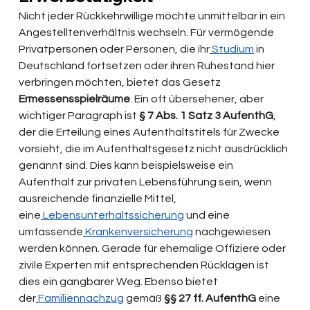
Nicht jeder Rückkehrwillige möchte unmittelbar in ein 
Angestelltenverhältnis wechseln. Für vermögende 
Privatpersonen oder Personen, die ihr
Studium
 in 
Deutschland fortsetzen oder ihren Ruhestand hier 
verbringen möchten, bietet das Gesetz 
Ermessensspielräume
. Ein oft übersehener, aber 
wichtiger Paragraph ist 
§ 7 Abs. 1 Satz 3 AufenthG
, 
der die Erteilung eines Aufenthaltstitels für Zwecke 
vorsieht, die im Aufenthaltsgesetz nicht ausdrücklich 
genannt sind. Dies kann beispielsweise ein 
Aufenthalt zur privaten Lebensführung sein, wenn 
ausreichende finanzielle Mittel, 
eine
Lebensunterhaltssicherung
 und eine 
umfassende
Krankenversicherung
 nachgewiesen 
werden können. Gerade für ehemalige Offiziere oder 
zivile Experten mit entsprechenden Rücklagen ist 
dies ein gangbarer Weg. Ebenso bietet 
der
Familiennachzug
 gemäß 
§§ 27 ff. AufenthG
 eine 