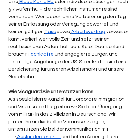
eine
Blaue Karte EU
 oder individuelle Lösungen nach 
§ 7 AufenthG – die rechtlichen Instrumente sind 
vorhanden. Wer jedoch ohne Vorbereitung den Tag 
seiner Entlassung oder Verlegung abwartet und 
keinen gültigen
Pass
 sowie
Arbeitsvertrag
 vorweisen 
kann, verliert wertvolle Zeit und setzt seinen 
rechtssicheren Aufenthalt aufs Spiel. Deutschland 
braucht
Fachkräfte
 und engagierte Bürger, und 
ehemalige Angehörige der US-Streitkräfte sind eine 
Bereicherung für unseren Arbeitsmarkt und unsere 
Gesellschaft.
Wie Visaguard Sie unterstützen kann
Als spezialisierte Kanzlei für Corporate Immigration 
und Visumsrecht begleiten wir Sie beim Übergang 
vom Militär- in das Zivilleben in Deutschland. Wir 
prüfen Ihre individuellen Voraussetzungen, 
unterstützen Sie bei der Kommunikation mit 
der
Ausländerbehörde
 und helfen Arbeitgebern 