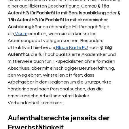
einer qualifizierten Beschäftigung. Gemäß 
§ 18a 
AufenthG für Fachkräfte mit Berufsausbildung
 oder 
§ 
18b AufenthG für Fachkräfte mit akademischer 
Ausbildung
 können ehemalige Militärangehörige 
ein
Visum
 erhalten, wenn sie ein konkretes 
Arbeitsangebot vorlegen können. Besonders 
attraktiv ist hierbei die
Blaue Karte EU
 nach 
§ 18g 
AufenthG
, die für hochqualifizierte Akademiker und 
mittlerweile auch für IT-Spezialisten ohne formalen 
Abschluss, aber mit einschlägiger Berufserfahrung, 
den Weg ebnet. Wir stellen oft fest, dass 
Arbeitgeber in den Regionen um die Stützpunkte 
händeringend nach Personal suchen, das die 
amerikanische Arbeitsmoral mit lokaler 
Verbundenheit kombiniert.
Aufenthaltsrechte jenseits der 
Erwerbstätigkeit