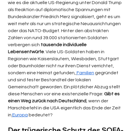
wie es die aktuelle US-Regierung unter Donald Trump 
als Reaktion auf diplomatische Spannungen mit 
Bundeskanzler Friedrich Merz signalisiert, geht es um 
weit mehr als nur um strategische Neuausrichtungen 
oder das NATO-Budget. Hinter den abstrakten 
Zahlen von rund 39.000 stationierten Soldaten 
verbergen sich 
tausende individuelle 
Lebensentwürfe
. Viele US-Soldaten haben in 
Regionen wie Kaiserslautern, Wiesbaden, Stuttgart 
oder Baumholder nicht nur ihren Dienst verrichtet, 
sondern eine Heimat gefunden,
Familien
 gegründet 
und sind fester Bestandteil der lokalen 
Gemeinschaft geworden. Ein plötzlicher Abzug stellt 
diese Menschen vor eine existenzielle Frage: 
Gibt es 
einen Weg zurück nach Deutschland
, wenn der 
Marschbefehl in die USA eigentlich das Ende der Zeit 
in
Europa
 bedeutet? 
Der trügerische Schutz des SOFA-