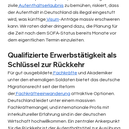
zivile
Aufenthaltserlaubnis
 zu bemühen, riskiert, dass 
der Aufenthalt in Deutschland als illegal eingestuft 
wird, was künftige
Visum
-Anträge massiv erschweren 
kann. Wir raten daher dringend dazu, die Planung für 
die Zeit nach dem SOFA-Status bereits Monate vor 
dem eigentlichen Termin einzuleiten.
Qualifizierte Erwerbstätigkeit als 
Schlüssel zur Rückkehr
Für gut ausgebildete
Fachkräfte
 und Akademiker 
unter den ehemaligen Soldaten bietet das deutsche 
Migrationsrecht seit der Reform 
der
Fachkräfteeinwanderung
 attraktive Optionen. 
Deutschland leidet unter einem massiven 
Fachkräftemangel, und internationale Profis mit 
interkultureller Erfahrung sind in der deutschen 
Wirtschaft hochwillkommen. Ein zentraler Ankerpunkt 
für die Rückkehr ist der Aufenthaltstitel zur Ausübung 