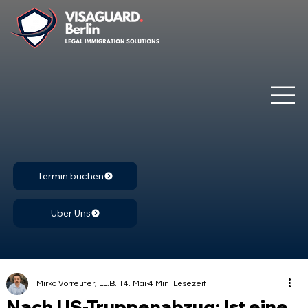
Termin buchen
Über Uns
Mirko Vorreuter, LL.B.
14. Mai
4 Min. Lesezeit
Nach US-Truppenabzug: Ist eine