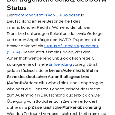
Status
Der 
rechtliche Status von US-Soldaten
 in 
Deutschland ist eine Besonderheit des 
internationalen Rechts. Während der aktiven 
Dienstzeit unterliegen Soldaten, das zivile Gefolge 
und deren Angehörige dem NATO-Truppenstatut, 
besser bekannt als 
Status of Forces Agreement 
(SOFA)
. Dieser Status ist ein Privileg, das den 
Aufenthalt weitgehend unbürokratisch regelt, 
solange eine offizielle
Entsendung
 vorliegt. Er ist 
jedoch tückisch, da er 
keinen Aufenthaltstitel im 
Sinne des deutschen Aufenthaltsgesetzes 
(AufenthG)
 darstellt. Sobald die Einheit abgezogen 
wird oder die Dienstzeit endet, erlischt das Recht 
zum Aufenthalt in Deutschland augenblicklich. Der 
Übergang vom Soldaten zum Zivilisten erfordert 
daher eine 
präzise juristische Flankenabsicherung
. 
Wer den Zeitpunkt verpasst, sich rechtzeitig um eine 