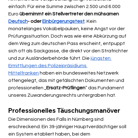
einfach: Für eine Summe zwischen 2.500 und 6.000 
Euro 
übernimmt ein Stellvertreter den mühsamen 
Deutsch
- oder 
Einbürgerungstest
. Kein 
monatelanges Vokabelpauken, keine Angst vor der 
Prüfungssituation. Doch was wie eine Abkürzung auf 
dem Weg zum deutschen Pass erscheint, entpuppt 
sich oft als Sackgasse, die direkt vor den Strafrichter 
und zur Ausländerbehörde führt. Die 
jüngsten 
Ermittlungen des Polizeipräsidiums 
Mittelfranken
 haben ein bundesweites Netzwerk 
offengelegt, das mit gefälschten Dokumenten und 
professionellen „
Ersatz-Prüflingen
“ das Fundament 
unseres Zuwanderungsrechts untergraben hat. 
Professionelles Täuschungsmanöver
Die Dimensionen des Falls in Nürnberg sind 
erschreckend. Ein 39-jähriger Hauptverdächtiger soll 
ein System etabliert haben, bei dem 