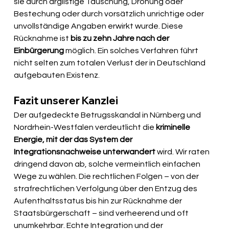
sie durch arglistige Täuschung, Drohung oder 
Bestechung oder durch vorsätzlich unrichtige oder 
unvollständige Angaben erwirkt wurde. Diese 
Rücknahme ist 
bis zu zehn Jahre nach der 
Einbürgerung 
möglich. Ein solches Verfahren führt 
nicht selten zum totalen Verlust der in Deutschland 
aufgebauten Existenz.
Fazit unserer Kanzlei
Der aufgedeckte Betrugsskandal in Nürnberg und 
Nordrhein-Westfalen verdeutlicht die 
kriminelle 
Energie, mit der das System der 
Integrationsnachweise unterwandert
 wird. Wir raten 
dringend davon ab, solche vermeintlich einfachen 
Wege zu wählen. Die rechtlichen Folgen – von der 
strafrechtlichen Verfolgung über den Entzug des 
Aufenthaltsstatus bis hin zur Rücknahme der 
Staatsbürgerschaft – sind verheerend und oft 
unumkehrbar. Echte Integration und der 