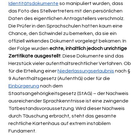
Identitätsdokumente
 so manipuliert wurden, dass 
das Foto des Stellvertreters mit den persönlichen 
Daten des eigentlichen Antragstellers verschmolz. 
Die Prüfer in den Sprachschulen hatten kaum eine 
Chance, den Schwindel zu bemerken, da sie ein 
offiziell wirkendes Dokument vorgelegt bekamen. In 
der Folge wurden 
echte, inhaltlich jedoch unrichtige 
Zertifikate ausgestellt
. Diese Dokumente sind das 
Herzstück vieler aufenthaltsrechtlicher Verfahren. Ob 
für die Erteilung einer 
Niederlassungserlaubnis
 nach § 
9 Aufenthaltsgesetz (AufenthG) oder für die 
Einbürgerung
 nach dem 
Staatsangehörigkeitsgesetz (StAG) – der Nachweis 
ausreichender Sprachkenntnisse ist eine zwingende 
Tatbestandsvoraussetzung. Wird dieser Nachweis 
durch Täuschung erbracht, steht das gesamte 
rechtliche Kartenhaus auf extrem instabilem 
Fundament.