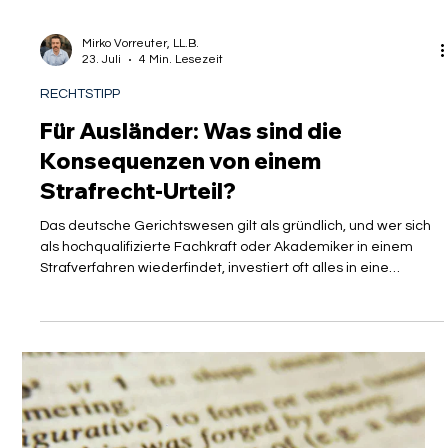
Mirko Vorreuter, LL.B.
23. Juli
4 Min. Lesezeit
RECHTSTIPP
Für Ausländer: Was sind die
Konsequenzen von einem
Strafrecht-Urteil?
Das deutsche Gerichtswesen gilt als gründlich, und wer sich
als hochqualifizierte Fachkraft oder Akademiker in einem
Strafverfahren wiederfindet, investiert oft alles in eine
exzellente Strafverteidigung. Man kämpft um Freisprüche,
Einstellungen oder zumindest um Strafmaße, die den
beruflichen Werdegang nicht ruinieren. Doch während im
Gerichtssaal das letzte Wort gesprochen wird und viele
Betroffene erleichtert aufatmen, formiert sich im Hintergrund
bereits eine weitaus ex