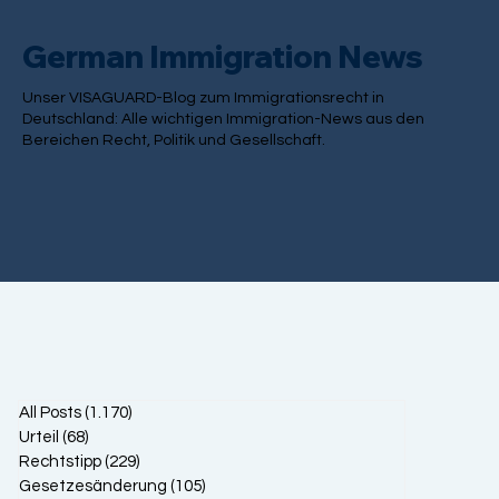
German Immigration News
Unser VISAGUARD-Blog zum Immigrationsrecht in
Deutschland: Alle wichtigen Immigration-News aus den
Bereichen Recht, Politik und Gesellschaft.
All Posts
(1.170)
1.170 Beiträge
Urteil
(68)
68 Beiträge
Rechtstipp
(229)
229 Beiträge
Gesetzesänderung
(105)
105 Beiträge