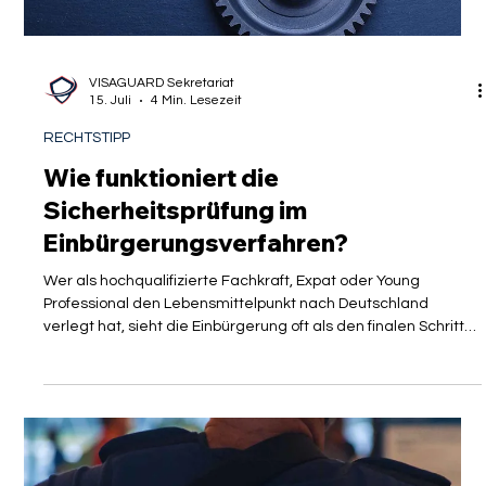
VISAGUARD Sekretariat
15. Juli
4 Min. Lesezeit
RECHTSTIPP
Wie funktioniert die
Sicherheitsprüfung im
Einbürgerungsverfahren?
Wer als hochqualifizierte Fachkraft, Expat oder Young
Professional den Lebensmittelpunkt nach Deutschland
verlegt hat, sieht die Einbürgerung oft als den finalen Schritt
der erfolgreichen Integration. Doch der Weg zum deutschen
Pass ist kein rein bürokratischer Formalismus. Hinter den
Kulissen greift ein tief gestaffelter Kontrollmechanismus, der