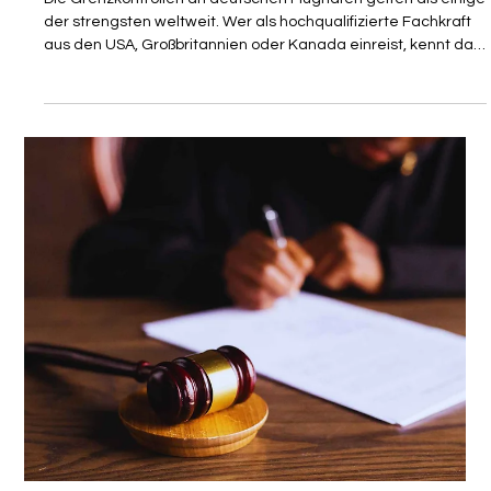
Polizei warnt vor unerlaubter
Einreise durch "Lookalike"-Betrug
Die Grenzkontrollen an deutschen Flughäfen gelten als einige
der strengsten weltweit. Wer als hochqualifizierte Fachkraft
aus den USA, Großbritannien oder Kanada einreist, kennt das
Prozedere: Pass vorlegen, Visum oder Aufenthaltserlaubnis
prüfen lassen, ein freundliches Nicken und der Weg in die
neue berufliche Heimat ist frei. Doch hinter den Kulissen der
Bundespolizei wächst derzeit die Wachsamkeit für ein
Phänomen, das die Sicherheitsbehörden zunehmend
beschäftigt. Es geh