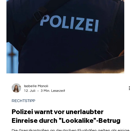
vielen Antragstellern gar nicht bewusst ist: die
sicherheitsmäßige Überprüfung. Plötzlich verlangsamt sich
das Verfahren, und im Hi
Isabelle Manoli
12. Juli
3 Min. Lesezeit
RECHTSTIPP