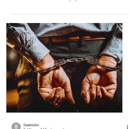
Regierung beschließt Reform des
Auslieferungsrechts
Die Koffer sind gepackt, die neue Heimat ist gefunden, und
das Leben wurde erfolgreich nach Deutschland verlegt. Für
international mobile Menschen, Expats und im Ausland
vernetzte Personen ist der globale Wohnortwechsel gelebte
Realität. Doch die rechtliche Sicherheit im Gastland hängt oft
an seidenen Fäden, die im Hintergrund der großen Politik
gesponnen werden. Ein plötzliches Ersuchen ausländischer
Behörden kann das gesamte Leben auf den Kopf stellen.
Genau in diesem hochs