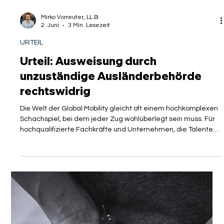
Mirko Vorreuter, LL.B.
2. Juni
3 Min. Lesezeit
URTEIL
Urteil: Ausweisung durch
unzuständige Ausländerbehörde
rechtswidrig
Die Welt der Global Mobility gleicht oft einem hochkomplexen
Schachspiel, bei dem jeder Zug wohlüberlegt sein muss. Für
hochqualifizierte Fachkräfte und Unternehmen, die Talente
über Grenzen hinweg bewegen, ist die Rechtssicherheit des
Aufenthaltsstatus das höchste Gut. Doch was passiert, wenn
die Verwaltung selbst die Spielregeln missachtet? Ein