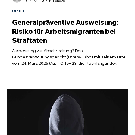
Gastautor
9. März
3 Min. Lesezeit
URTEIL
Generalpräventive Ausweisung:
Risiko für Arbeitsmigranten bei
Straftaten
Ausweisung zur Abschreckung? Das
Bundesverwaltungsgericht (BVerwG) hat mit seinem Urteil
vom 24. März 2025 (Az. 1 C 15-.23) die Rechtsfigur der
generalpräventiven Ausweisung nach § 53 AufenthG erneut
angewendet und dessen Grenzen präzisiert. Die Bedeutung
der generalpräventiven Ausweisung ist auch für