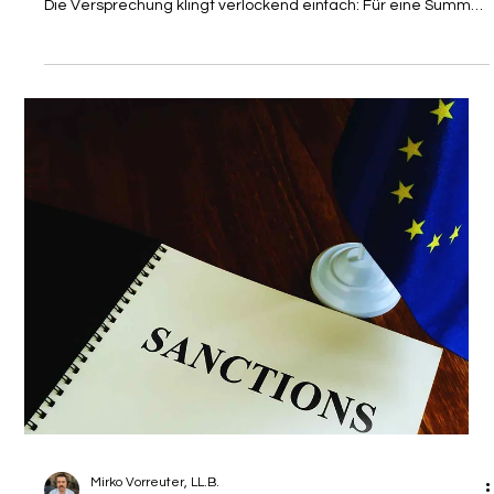
Skandal um Integrationstest in
Nürnberg: Kriminelle verkaufen
Einbürgerungsprüfungen durch
Stellvertreter
Es beginnt oft mit einem diskreten Angebot in einer
Messenger-Gruppe oder einem Treffen in einem Hinterhof.
Die Versprechung klingt verlockend einfach: Für eine Summe
zwischen 2.500 und 6.000 Euro übernimmt ein Stellvertreter
den mühsamen Deutsch - oder Einbürgerungstest . Kein
monatelanges Vokabelpauken, keine Angst vor der
Prüfungssituation. Doch was wie eine Abkürzung auf dem
Weg zum deutschen Pass erscheint, entpuppt sich oft als
Sackgasse, die direkt vor den Strafrichter