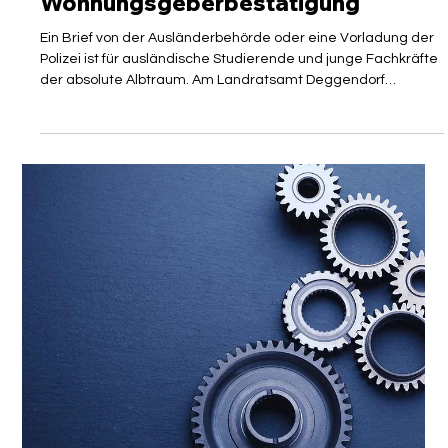
wegen gefälschter
Wohnungsgeberbestätigung
Ein Brief von der Ausländerbehörde oder eine Vorladung der
Polizei ist für ausländische Studierende und junge Fachkräfte
der absolute Albtraum. Am Landratsamt Deggendorf
überschlagen sich derzeit die Ereignisse: Die Behörde
ermittelt gegen hunderte internationale Studierende, denen
vorgeworfen wird, bei der Beantragung ihres Aufenthaltstitels
eine gefälschte Wohnungsgeberbestätigung oder unrichtige
Mietverträge vorgelegt zu haben. Den Betroffenen droht nicht
nur ein Strafverf