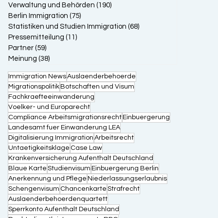
Verwaltung und Behörden
(190)
190 Beiträge
Berlin Immigration
(75)
75 Beiträge
Statistiken und Studien Immigration
(68)
68 Beiträge
Pressemitteilung
(11)
11 Beiträge
Partner
(59)
59 Beiträge
Meinung
(38)
38 Beiträge
Immigration News
Auslaenderbehoerde
Migrationspolitik
Botschaften und Visum
Fachkraefteeinwanderung
Voelker- und Europarecht
Compliance Arbeitsmigrationsrecht
Einbuergerung
Landesamt fuer Einwanderung LEA
Digitalisierung Immigration
Arbeitsrecht
Untaetigkeitsklage
Case Law
Krankenversicherung Aufenthalt Deutschland
Blaue Karte
Studienvisum
Einbuergerung Berlin
Anerkennung und Pflege
Niederlassungserlaubnis
Schengenvisum
Chancenkarte
Strafrecht
Auslaenderbehoerdenquartett
Sperrkonto Aufenthalt Deutschland