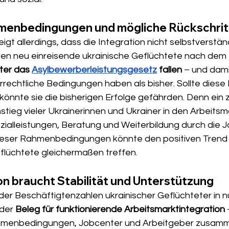
menbedingungen und mögliche Rückschrit
eigt allerdings, dass die Integration nicht selbstverständ
llen neu einreisende ukrainische Geflüchtete nach dem 
ter das 
Asylbewerberleistungsgesetz
 fallen
 – und dami
errechtliche Bedingungen haben als bisher. Sollte diese
önnte sie die bisherigen Erfolge gefährden. Denn ein z
nstieg vieler Ukrainerinnen und Ukrainer in den Arbeitsma
zialleistungen, Beratung und Weiterbildung durch die J
ieser Rahmenbedingungen könnte den positiven Tren
flüchtete gleichermaßen treffen.
ion braucht Stabilität und Unterstützung
der Beschäftigtenzahlen ukrainischer Geflüchteter in n
der 
Beleg für funktionierende Arbeitsmarktintegration
 
hmenbedingungen, Jobcenter und Arbeitgeber zusamm