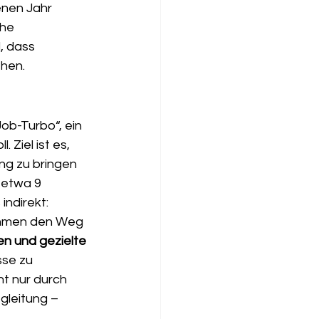
enen Jahr 
he 
l, dass 
ehen.
ob-Turbo“, ein 
Ziel ist es, 
ng zu bringen 
 etwa 9 
ndirekt: 
ahmen den Weg 
n und gezielte 
sse zu 
t nur durch 
leitung – 