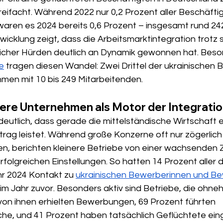
eifacht. Während 2022 nur 0,2 Prozent aller Beschäftig
aren es 2024 bereits 0,6 Prozent – insgesamt rund 24
icklung zeigt, dass die Arbeitsmarktintegration trotz s
htlicher Hürden deutlich an Dynamik gewonnen hat. Beso
e
 tragen diesen Wandel: Zwei Drittel der ukrainischen 
hmen mit 10 bis 249 Mitarbeitenden.
lere Unternehmen als Motor der Integrati
eutlich, dass gerade die mittelständische Wirtschaft e
rag leistet. Während große Konzerne oft nur zögerlich 
en, berichten kleinere Betriebe von einer wachsenden Z
olgreichen Einstellungen. So hatten 14 Prozent aller 
r 2024 Kontakt zu 
ukrainischen Bewerberinnen und B
 im Jahr zuvor. Besonders aktiv sind Betriebe, die ohneh
von ihnen erhielten Bewerbungen, 69 Prozent führten 
he, und 41 Prozent haben tatsächlich Geflüchtete einge