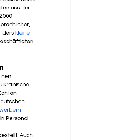
ten aus der 
2.000 
prachlicher, 
nders 
kleine 
Beschäftigten 
on
inen 
ukrainische 
ahl an 
deutschen 
ewerbern
 – 
in Personal 
stellt. Auch 