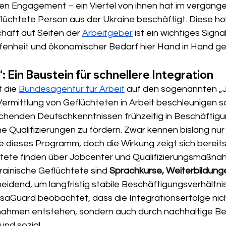
gen Engagement – ein Viertel von ihnen hat im vergang
lüchtete Person aus der Ukraine beschäftigt. Diese ho
haft auf Seiten der 
Arbeitgeber
 ist ein wichtiges Signa
ffenheit und ökonomischer Bedarf hier Hand in Hand g
: Ein Baustein für schnellere Integration
 die 
Bundesagentur für Arbeit
 auf den sogenannten „J
rmittlung von Geflüchteten in Arbeit beschleunigen soll. 
chenden Deutschkenntnissen frühzeitig in Beschäftigu
che Qualifizierungen zu fördern. Zwar kennen bislang nur
 dieses Programm, doch die Wirkung zeigt sich bereits i
tete finden über Jobcenter und Qualifizierungsmaßn
ukrainische Geflüchtete sind 
Sprachkurse, Weiterbildunge
eidend, um langfristig stabile Beschäftigungsverhältni
isaGuard beobachtet, dass die Integrationserfolge nich
nahmen entstehen, sondern auch durch nachhaltige Beg
und sozial.