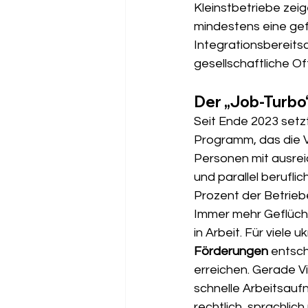
Kleinstbetriebe zei
mindestens eine gef
Integrationsbereitsc
gesellschaftliche O
Der „Job-Turbo“
Seit Ende 2023 setzt
Programm, das die Ve
Personen mit ausrei
und parallel berufli
Prozent der Betriebe
Immer mehr Geflüch
in Arbeit. Für viele 
Förderungen 
entsch
erreichen. Gerade V
schnelle Arbeitsauf
rechtlich, sprachlich 