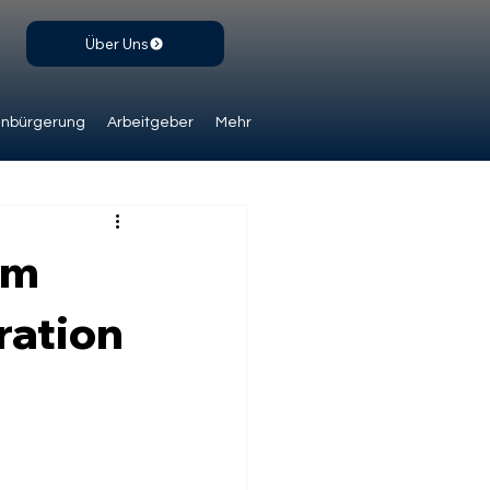
Über Uns
inbürgerung
Arbeitgeber
Mehr
em
ration