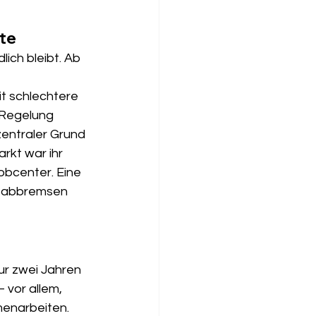
te
lich bleibt. Ab 
t schlechtere 
 Regelung 
entraler Grund 
rkt war ihr 
obcenter. Eine 
d abbremsen 
ur zwei Jahren 
– vor allem, 
enarbeiten. 