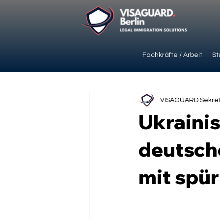
Fachkräfte / Arbeit
St
VISAGUARD Sekret
Ukraini
deutsch
mit spür