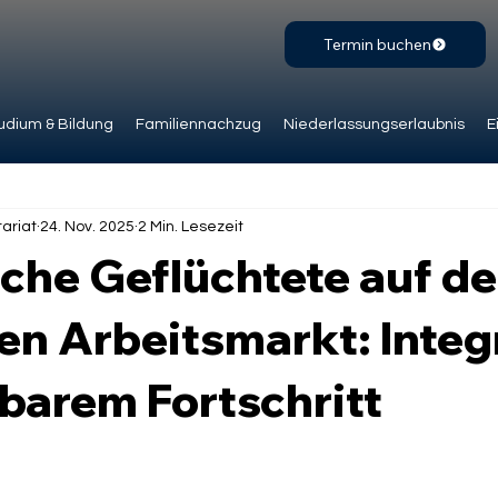
Termin buchen
udium & Bildung
Familiennachzug
Niederlassungserlaubnis
E
ariat
24. Nov. 2025
2 Min. Lesezeit
sche Geflüchtete auf d
en Arbeitsmarkt: Integ
barem Fortschritt