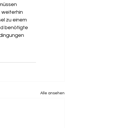
 müssen 
weiterhin 
el zu einem 
nd benötigte 
edingungen 
Alle ansehen