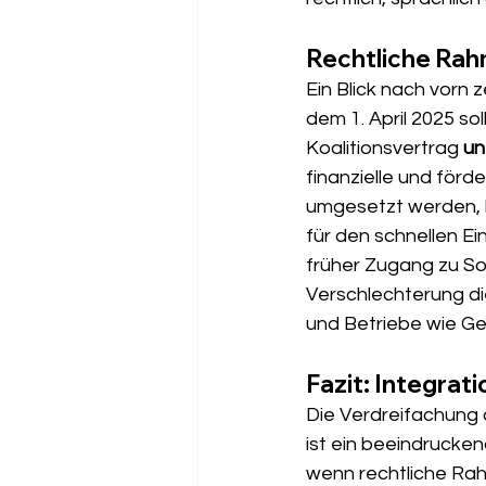
Rechtliche Rah
Ein Blick nach vorn z
dem 1. April 2025 so
Koalitionsvertrag 
un
finanzielle und förd
umgesetzt werden, k
für den schnellen Ei
früher Zugang zu So
Verschlechterung d
und Betriebe wie Ge
Fazit: Integrat
Die Verdrei­fachung 
ist ein beeindrucken
wenn rechtliche Ra